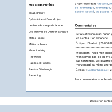
17:10 Publié dans
Anecdote
,
Ar
Mes Blogs Préférés
de l'informatique
,
Informatique
,
Société
,
Société
,
Vie pratique
,
elisabethleroy
Ephéméride et Saint du jour
Commentaires
Le rhinocéros regarde la lune
Les archives du Docteur Sangsue
Je fais attention aussi quand j
Météo France
les 4 côtés. Bon dimanche.
Écrit par : Elisabeth | 28/06/20
Météo Isobares
Microbioteblog
@Elisabeth - Avec mon ancien a
Paperblog
m'en servais pas, ce qui m'a 
pas horizontale. Je l'ai activ
Papilles et Pupilles
l'horizontalité j'ai même une 
Passion Généalogie
Écrit par :
Docteur Sangsue
| 2
Santéblog
Les commentaires sont fermé
Déclarer un contenu 