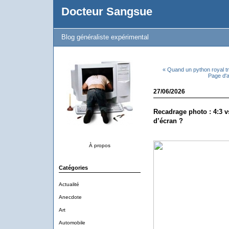
Docteur Sangsue
Blog généraliste expérimental
« Quand un python royal tr
Page d'a
27/06/2026
Recadrage photo : 4:3 v
d’écran ?
À propos
Catégories
Actualité
Anecdote
Art
Automobile