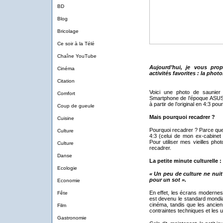
BD
Blog
Bricolage
Ce soir à la Télé
Chaîne YouTube
Aujourd’hui, je vous pro
Cinéma
activités favorites : la photo
Citation
Voici une photo de saunie
Comfort
Smartphone de l’époque ASUS
à partir de l’original en 4:3 pour
Coup de gueule
Mais pourquoi recadrer ?
Cuisine
Pourquoi recadrer ? Parce que 
Culture
4:3 (celui de mon ex-cabinet 
Pour utiliser mes vieilles phot
Culture
recadrer.
Danse
La petite minute culturelle :
Ecologie
« Un peu de culture ne nuit
pour un sot ».
Economie
En effet, les écrans modernes
Fête
est devenu le standard mondia
cinéma, tandis que les anciens
Film
contraintes techniques et les u
Gastronomie