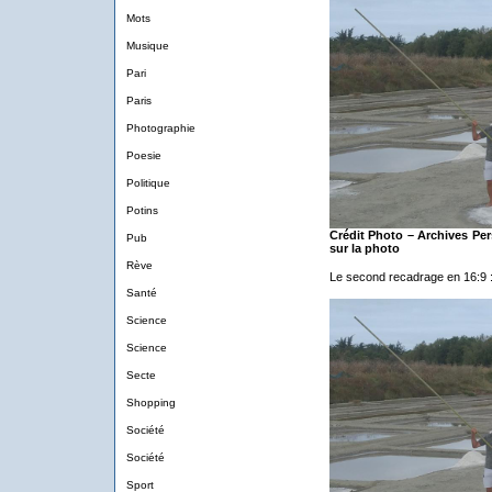
Mots
Musique
Pari
Paris
Photographie
Poesie
Politique
Potins
Crédit Photo – Archives Per
Pub
sur la photo
Rève
Le second recadrage en 16:9 
Santé
Science
Science
Secte
Shopping
Société
Société
Sport