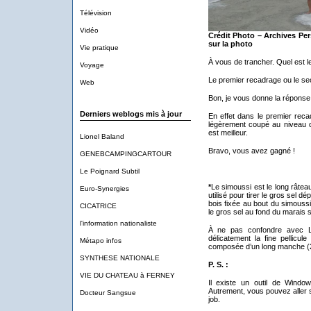
Télévision
Vidéo
Crédit Photo – Archives Per
sur la photo
Vie pratique
À vous de trancher. Quel est le
Voyage
Le premier recadrage ou le se
Web
Bon, je vous donne la réponse.
Derniers weblogs mis à jour
En effet dans le premier reca
légèrement coupé au niveau de
est meilleur.
Lionel Baland
Bravo, vous avez gagné !
GENEBCAMPINGCARTOUR
Le Poignard Subtil
*
Le simoussi est le long râteau
Euro-Synergies
utilisé pour tirer le gros sel d
bois fixée au bout du simouss
CICATRICE
le gros sel au fond du marais s
l'information nationaliste
À ne pas confondre avec La l
délicatement la fine pellicul
Métapo infos
composée d’un long manche (2,
SYNTHESE NATIONALE
P. S. :
VIE DU CHATEAU à FERNEY
Il existe un outil de Windo
Autrement, vous pouvez aller su
Docteur Sangsue
job.