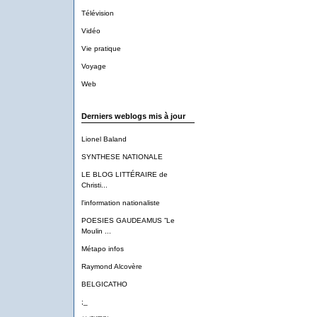
Télévision
Vidéo
Vie pratique
Voyage
Web
Derniers weblogs mis à jour
Lionel Baland
SYNTHESE NATIONALE
LE BLOG LITTÉRAIRE de
Christi...
l'information nationaliste
POESIES GAUDEAMUS ”Le
Moulin ...
Métapo infos
Raymond Alcovère
BELGICATHO
;_