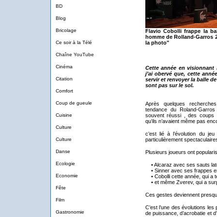
BD
Blog
Bricolage
Flavio Cobolli frappe la ba
homme de Rolland-Garros 20
Ce soir à la Télé
la photo"
Chaîne YouTube
Cinéma
Cette année en visionnant
j’ai obervé que, cette anné
Citation
servir et renvoyer la balle d
sont pas sur le sol.
Comfort
Coup de gueule
Après quelques recherches,
tendance du Roland-Garros 
Cuisine
souvent réussi , des coups 
qu’ils n’avaient même pas enco
Culture
c’est lié à l’évolution du j
Culture
particulièrement spectaculaire
Danse
Plusieurs joueurs ont populari
Ecologie
• Alcaraz avec ses sauts lat
• Sinner avec ses frappes en
Economie
• Cobolli cette année, qui a te
• et même Zverev, qui a sur
Fête
Ces gestes deviennent presque
Film
C’est l’une des évolutions le
Gastronomie
de puissance, d’acrobatie et d