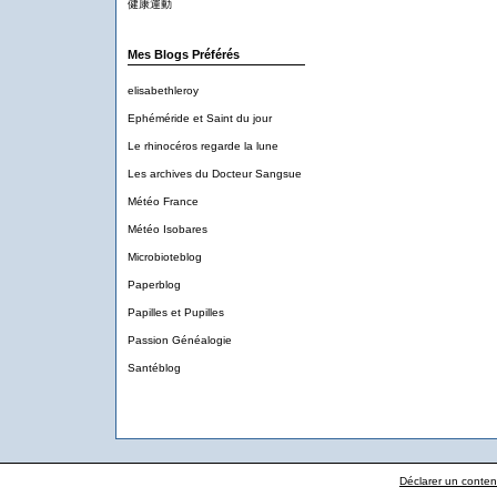
健康運動
Mes Blogs Préférés
elisabethleroy
Ephéméride et Saint du jour
Le rhinocéros regarde la lune
Les archives du Docteur Sangsue
Météo France
Météo Isobares
Microbioteblog
Paperblog
Papilles et Pupilles
Passion Généalogie
Santéblog
Déclarer un contenu 