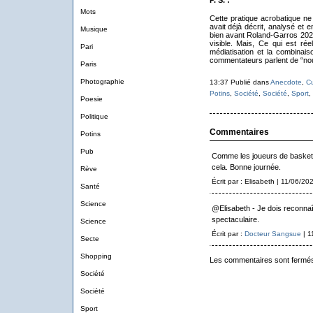
P. S. :
Mots
Cette pratique acrobatique ne
avait déjà décrit, analysé et
Musique
bien avant Roland‑Garros 2026
visible. Mais, Ce qui est ré
Pari
médiatisation et la combinai
commentateurs parlent de “nou
Paris
Photographie
13:37 Publié dans
Anecdote
,
Cu
Potins
,
Société
,
Société
,
Sport
,
Poesie
Politique
Commentaires
Potins
Pub
Comme les joueurs de baskets
cela. Bonne journée.
Rève
Écrit par : Elisabeth | 11/06/20
Santé
Science
@Elisabeth - Je dois reconnaî
spectaculaire.
Science
Écrit par :
Docteur Sangsue
| 1
Secte
Shopping
Les commentaires sont fermé
Société
Société
Sport