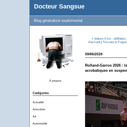
Docteur Sangsue
Blog généraliste expérimental
« Voiture 0 km : définition
d'accueil
|
Toccata et Fugue
09/06/2026
Rolland-Garros 2026 : l
acrobatiques en suspens
À propos
Catégories
Actualité
Anecdote
Art
Automobile