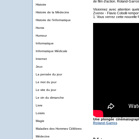
de film d’action. Roland-Garro
Histoire
Visionnez avec attention quel
Histoire de la Médecine
Zverev - Flavio Cobolli remport
1. Vous verrez cette nouvelle f
Histoire de l'informatique
Honte
Humour
Informatique
Informatique Médicale
Internet
Jeux
La pensée du jour
Le mot du jour
Le site du jour
Le vin du dimanche
Livre
Loisirs
Une plongée cinématograph
Magie
Roland-Garros
Maladies des Hommes Célèbres
Médecine