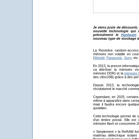
Je viens juste de découvrir
nouvelle technologie qui r
précisément le
Hardware
(
nouveau type de stockage d
La Resistive random-acce
mémoire non volatile en cour
(
Weebit
,
Panasonic
,
Sony
, etc
En 2013, la presse informatiq
va détrôner la mémoire v
mémoire DDR) et la
mémoire f
des clésUSB) grâce à des perf
Depuis 2013, la technolog
révolutionné le marché comme
Cependant, en 2025, certain
même à apparaître dans certai
mais il faudra encore quelqu
quotidien.
Cette technologie permet de 
d’un timbre postal. Elle est
mémoire flash et consomme 20 
« Simplement » la ReRAM fonct
matériau diélectrique isolant