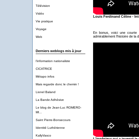
Télévision
Vidéo
Louis Ferdinand Céline - Int
Vie pratique
Voyage
En bonus, voici une courte
admirablement l’histoire de la
Web
Derniers weblogs mis à jour
l'information nationaliste
CICATRICE
Métapo infos
Mais regarde donc le chemin !
Lionel Baland
La Bande Adhésive
Le blog de Jean-Luc ROMERO-
MI...
Saint Pierre-Bonsecours
Identité Luthérienne
KallyVasco
L'ingénieur qui a inventé le