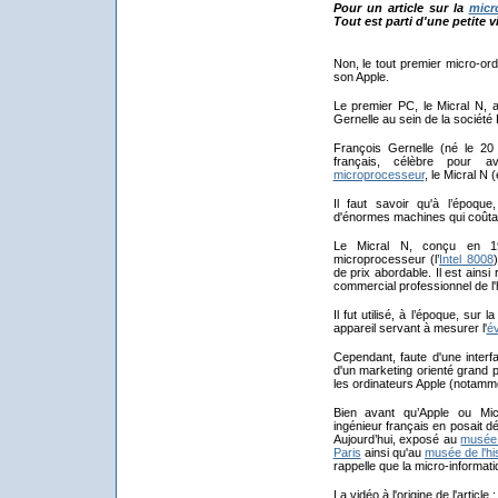
Pour un article sur la
micr
Tout est parti d'une petite
Non, le tout premier micro-or
son Apple.
Le premier PC, le Micral N, a
Gernelle au sein de la société
François Gernelle (né le 20
français, célèbre pour av
microprocesseur
, le Micral N (
Il faut savoir qu'à l’époqu
d'énormes machines qui coûtaie
Le Micral N, conçu en 197
microprocesseur (l’
Intel 8008
de prix abordable. Il est ains
commercial professionnel de l'h
Il fut utilisé, à l’époque, sur 
appareil servant à mesurer l'
év
Cependant, faute d'une interf
d'un marketing orienté grand 
les ordinateurs Apple (notammen
Bien avant qu’Apple ou Micr
ingénieur français en posait 
Aujourd’hui, exposé au
musée 
Paris
ainsi qu'au
musée de l'hi
rappelle que la micro-inform
La vidéo à l'origine de l'article :