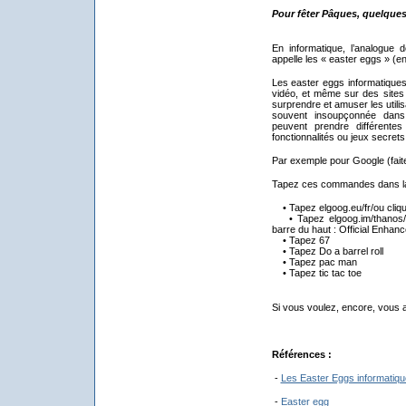
Pour fêter Pâques, quelques
En informatique, l’analogue 
appelle les « easter eggs » (e
Les easter eggs informatiques
vidéo, et même sur des sites
surprendre et amuser les utilis
souvent insoupçonnée dans
peuvent prendre différent
fonctionnalités ou jeux secrets
Par exemple pour Google (faite
Tapez ces commandes dans la
• Tapez elgoog.eu/fr/ou cliq
• Tapez elgoog.im/thanos/
barre du haut : Official Enhanc
• Tapez 67
• Tapez Do a barrel roll
• Tapez pac man
• Tapez tic tac toe
Si vous voulez, encore, vous a
Références :
-
Les Easter Eggs informatiq
-
Easter egg