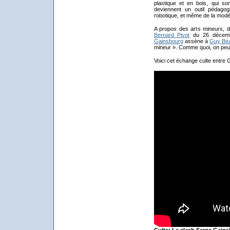
plastique et en bois, qui s
deviennent un outil pédagog
robotique, et même de la modél
A propos des arts mineurs, d
Bernard Pivot
du 26 décembre
Gainsbourg
assène à
Guy Bé
mineur ». Comme quoi, on peut 
Voici cet échange culte entre 