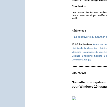
Culte: Le clash Serge Gains
Conclusion :
Le scanner, les écrans tactiles
de ce qu’on aurait pu qualifier 
inutile.
Référence :
-
La découverte du Scanner ou 
17:07 Publié dans
Anecdote
,
Ar
Histoire de la Médecine
,
Histoir
Médicale
,
La pensée du jour
,
Lo
Science
,
Shopping
,
Société
,
So
Commentaires (2)
08/07/2026
Nouvelle prolongation d
pour Windows 10 jusqu’