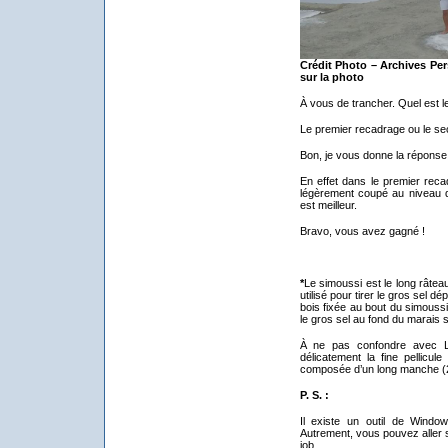
Crédit Photo – Archives Per
sur la photo
À vous de trancher. Quel est le
Le premier recadrage ou le se
Bon, je vous donne la réponse.
En effet dans le premier reca
légèrement coupé au niveau de
est meilleur.
Bravo, vous avez gagné !
*
Le simoussi est le long râteau
utilisé pour tirer le gros sel d
bois fixée au bout du simouss
le gros sel au fond du marais s
À ne pas confondre avec La l
délicatement la fine pellicul
composée d’un long manche (2,
P. S. :
Il existe un outil de Windo
Autrement, vous pouvez aller su
job.