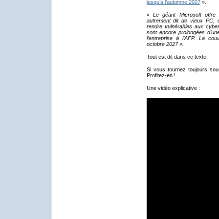
jusqu’à l’automne 2027
».
« Le géant Microsoft offre 
autrement dit de vieux PC, d
rendre vulnérables aux cyber
sont encore prolongées d’un
l’entreprise à l’AFP.
La couve
octobre 2027 ».
Tout est dit dans ce texte.
Si vous tournez toujours so
Profitez-en !
Une vidéo explicative :