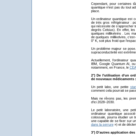
Cependant, pour certaines tâc
quantique n’est pas du tout ad
place.
Un ordinateur quantique est 
de très gros réfrigérateur : po
qui nécessite de s’approcher t
degrés Celsius). En effet, les
quelques millikelvins . Les m
de quelques millikelvins, c’es
0° K, soit plus froid que l’espace
Un problème majeur se pose. E
supraconductivité est extrême
Actuellement, l’ordinateur qu
IBM, Google Quantum AI, ou 
notamment, en France, le
CEA‑
2°) De l’utilisation d‘un o
de nouveaux médicaments 
Un petit labo, une petite
star
comment cela pourrait se passe
Mais ne rêvons pas, les pre
d’ici 2028–2030.
Le petit laboratoire, une pe
ordinateur quantique associ
colossale, pourra étudier un 
une capable de se fixer sur u
dans la serrure
») et de déclen
3°) D'autres application des