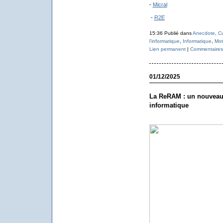
-
Micral
-
R2E
15:36 Publié dans
Anecdote
,
Cu
l'informatique
,
Informatique
,
Mot
Lien permanent
|
Commentaires 
01/12/2025
La ReRAM : un nouveau 
informatique