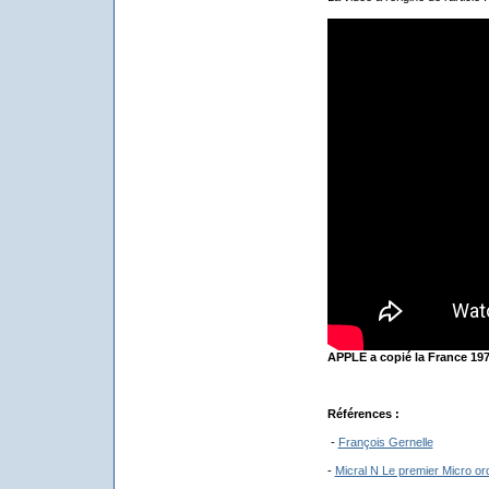
APPLE a copié la France 19
Références :
-
François Gernelle
-
Micral N Le premier Micro o