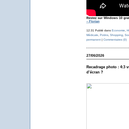
Restez sur Windows 10 grat
– Florian
12:31 Publié dans
Economie
,
H
Médicale
,
Potins
,
Shopping
,
Soc
permanent
|
Commentaires (0)
27/06/2026
Recadrage photo : 4:3 v
d’écran ?