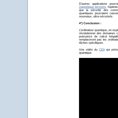
D’autres applications pourr
magnétique terrestre
, l’optim
que la sécurité des comm
quantiques pourraient cass
nouveaux, ultra-sécurisés.
4°) Conclusion :
L’ordinateur quantique, en expl
révolutionner des domaines 
puissance de calcul inégal
remplaceront pas les ordinat
tâches spécifiques.
Une vidéo du
CEA
qui prése
quantique.