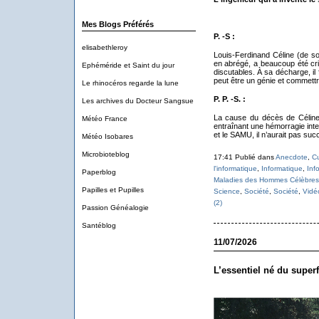
Mes Blogs Préférés
P. -S :
elisabethleroy
Louis-Ferdinand Céline (de s
en abrégé, a beaucoup été cri
Ephéméride et Saint du jour
discutables. À sa décharge, il
peut être un génie et commettr
Le rhinocéros regarde la lune
P. P. -S. :
Les archives du Docteur Sangsue
La cause du décès de Céline 
Météo France
entraînant une hémorragie inte
et le SAMU, il n’aurait pas s
Météo Isobares
Microbioteblog
17:41 Publié dans
Anecdote
,
Cu
l'informatique
,
Informatique
,
Inf
Paperblog
Maladies des Hommes Célèbres
Papilles et Pupilles
Science
,
Société
,
Société
,
Vidé
(2)
Passion Généalogie
Santéblog
11/07/2026
L’essentiel né du superf