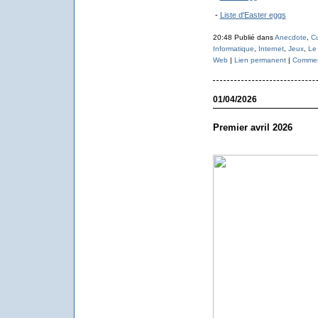
-
Liste d'Easter eggs
20:48 Publié dans
Anecdote
,
Cu
Informatique
,
Internet
,
Jeux
,
Le 
Web
|
Lien permanent
|
Comment
01/04/2026
Premier avril 2026