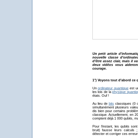
Un petit article d’informati
nouvelle classe d’ordinate
d’être assez clair, mais il v
deux vidéos vous aideron
courage.
1°) Voyons tout d’abord ce 
Un
ordinateur quantique
est un
les lois de la
physique quanti
états. Ouf !
Au lieu de
bits
classiques (0 ou
simultanément plusieurs valeur
dis bien pour certains problè
classique. Actuellement, en 2
comptent déjà 1 000 qubits, mais
Pour l’instant, les qubits son
bruit) fausse leurs calculs
détecter et corriger ces erreur