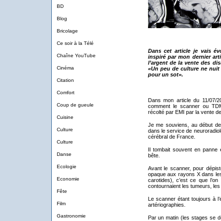
BD
Blog
Bricolage
Ce soir à la Télé
Dans cet article je vais 
Chaîne YouTube
inspiré par mon dernier art
l’argent de la vente des dis
Cinéma
«Un peu de culture ne nuit p
pour un sot».
Citation
Comfort
Dans mon article du 11/07/
Coup de gueule
comment le scanner ou TDM 
récolté par EMI par la vente d
Cuisine
Je me souviens, au début de
Culture
dans le service de neuroradiol
cérébral de France.
Culture
Il tombait souvent en panne e
Danse
bête.
Ecologie
Avant le scanner, pour dépist
opaque aux rayons X dans les a
Economie
carotides), c’est ce que l’on 
contournaient les tumeurs, les 
Fête
Le scanner étant toujours à l
Film
artériographies.
Gastronomie
Par un matin (les stages se dé