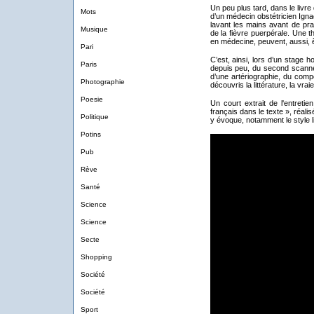
Un peu plus tard, dans le livre
Mots
d’un médecin obstétricien Igna
lavant les mains avant de pra
Musique
de la fièvre puerpérale. Une th
en médecine, peuvent, aussi, êt
Pari
C’est, ainsi, lors d’un stage h
Paris
depuis peu, du second scanner
d’une artériographie, du compo
Photographie
découvris la littérature, la vraie
Poesie
Un court extrait de l'entreti
français dans le texte », réali
Politique
y évoque, notamment le style li
Potins
Pub
Rève
Santé
Science
Science
Secte
Shopping
Société
Société
Sport