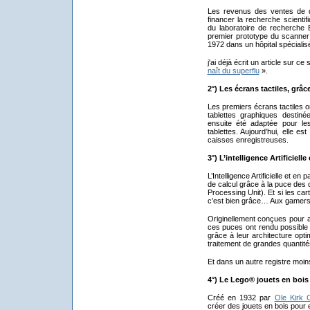
Les revenus des ventes de
financer la recherche scientif
du laboratoire de recherche E
premier prototype du scanner 
1972 dans un hôpital spécialis
j'ai déjà écrit un article sur ce 
naît du superflu
».
2°) Les écrans tactiles, grâ
Les premiers écrans tactiles 
tablettes graphiques destiné
ensuite été adaptée pour le
tablettes. Aujourd’hui, elle e
caisses enregistreuses.
3°) L’intelligence Artificiell
L’Intelligence Artificielle et en
de calcul grâce à la puce des
Processing Unit). Et si les c
c’est bien grâce… Aux gamers
Originellement conçues pour a
ces puces ont rendu possible
grâce à leur architecture opti
traitement de grandes quantit
Et dans un autre registre moin
4°) Le Lego® jouets en bois
Créé en 1932 par
Ole Kirk C
créer des jouets en bois pour e