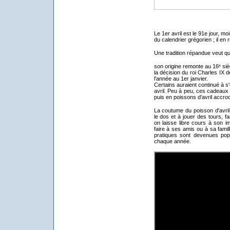
Le 1er avril est le 91e jour, mo
du calendrier grégorien ; il en 
Une tradition répandue veut que 
son origine remonte au 16ᵉ siè
la décision du roi Charles IX 
l'année au 1er janvier.
Certains auraient continué à s
avril. Peu à peu, ces cadeaux
puis en poissons d'avril accroc
La coutume du poisson d'avri
le dos et à jouer des tours, fa
on laisse libre cours à son i
faire à ses amis ou à sa fami
pratiques sont devenues pop
chaque année.