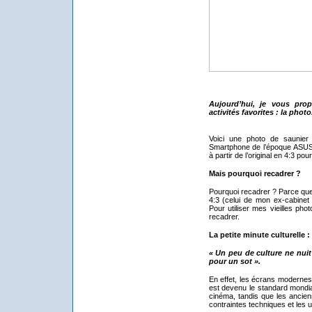
Aujourd’hui, je vous pro
activités favorites : la photo
Voici une photo de saunie
Smartphone de l’époque ASUS
à partir de l’original en 4:3 pour
Mais pourquoi recadrer ?
Pourquoi recadrer ? Parce que 
4:3 (celui de mon ex-cabinet 
Pour utiliser mes vieilles phot
recadrer.
La petite minute culturelle :
« Un peu de culture ne nuit
pour un sot ».
En effet, les écrans modernes
est devenu le standard mondia
cinéma, tandis que les anciens
contraintes techniques et les u