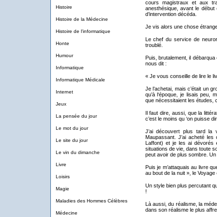
cours magistraux et aux tra
Histoire
anesthésique, avant le début d
d’intervention décéda.
Histoire de la Médecine
Je vis alors une chose étrange
Histoire de l'informatique
Le chef du service de neurorad
Honte
troublé.
Humour
Puis, brutalement, il débarqua d
nous dit :
Informatique
« Je vous conseille de lire le l
Informatique Médicale
Je l’achetai, mais c’était un gro
Internet
qu’à l‘époque, je lisais peu,
que nécessitaient les études, 
Jeux
Il faut dire, aussi, que la litt
La pensée du jour
c’est le moins qu ‘on puisse dir
Le mot du jour
J’ai découvert plus tard la 
Maupassant. J’ai acheté les 
Le site du jour
Laffont) et je les ai dévorés 
situations de vie, dans toute s
Le vin du dimanche
peut avoir de plus sombre. Un s
Livre
Puis je m’attaquais au livre qu
au bout de la nuit », le Voyag
Loisirs
Un style bien plus percutant q
Magie
!
Maladies des Hommes Célèbres
Là aussi, du réalisme, la médec
dans son réalisme le plus affr
Médecine