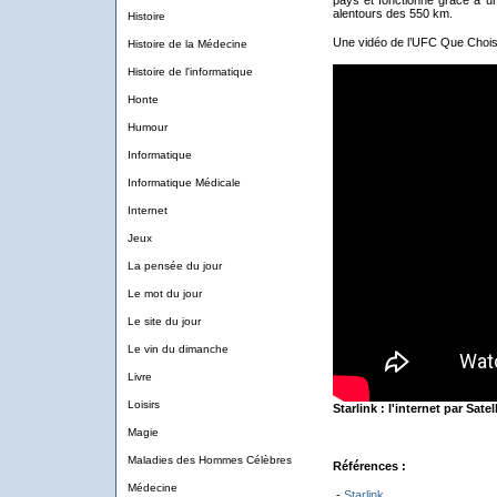
pays et fonctionne grâce à un 
alentours des 550 km.
Histoire
Une vidéo de l’UFC Que Choisir
Histoire de la Médecine
Histoire de l'informatique
Honte
Humour
Informatique
Informatique Médicale
Internet
Jeux
La pensée du jour
Le mot du jour
Le site du jour
Le vin du dimanche
Livre
Loisirs
Starlink : l'internet par Sat
Magie
Maladies des Hommes Célèbres
Références :
Médecine
-
Starlink