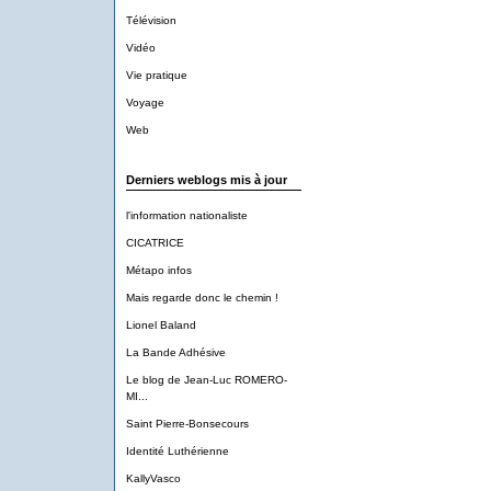
Télévision
Vidéo
Vie pratique
Voyage
Web
Derniers weblogs mis à jour
l'information nationaliste
CICATRICE
Métapo infos
Mais regarde donc le chemin !
Lionel Baland
La Bande Adhésive
Le blog de Jean-Luc ROMERO-
MI...
Saint Pierre-Bonsecours
Identité Luthérienne
KallyVasco