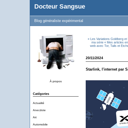
Docteur Sangsue
Blog généraliste expérimental
« Les Variations Goldberg et 
ma série « Mes articles e
web avec Tor, Tails et Etch
20/11/2024
Starlink, l'internet par S
À propos
Catégories
Actualité
Anecdote
Art
Automobile