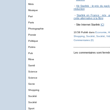
Mots
-
Kit Starlink : le prix du pa
réduction
Musique
-
Starlink en France : prix, 
Pari
cette alternative à la fibre
Paris
- Site Internet Starlink
ICI
Photographie
10:58 Publié dans
Economie
,
H
Poesie
Shopping
,
Société
,
Société
,
Vi
Commentaires (0)
Politique
Potins
Les commentaires sont fermé
Pub
Rève
Santé
Science
Science
Secte
Shopping
Société
Société
Sport