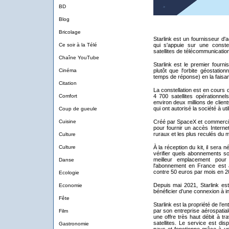
BD
Blog
Bricolage
Starlink est un fournisseur d'
Ce soir à la Télé
qui s'appuie sur une constel
satellites de télécommunicatio
Chaîne YouTube
Starlink est le premier fournis
Cinéma
plutôt que l'orbite géostation
temps de réponse) en la faisa
Citation
La constellation est en cours
Comfort
4 700 satellites opérationne
environ deux millions de clien
qui ont autorisé la société à u
Coup de gueule
Cuisine
Créé par SpaceX et commercial
pour fournir un accès Internet
ruraux et les plus reculés du 
Culture
Culture
À la réception du kit, il sera n
vérifier quels abonnements so
meilleur emplacement pour l
Danse
l'abonnement en France est 
contre 50 euros par mois en 2
Ecologie
Depuis mai 2021, Starlink e
Economie
bénéficier d’une connexion à in
Fête
Starlink est la propriété de l’e
par son entreprise aérospatia
Film
une offre très haut débit à tr
satellites. Le service est di
Gastronomie