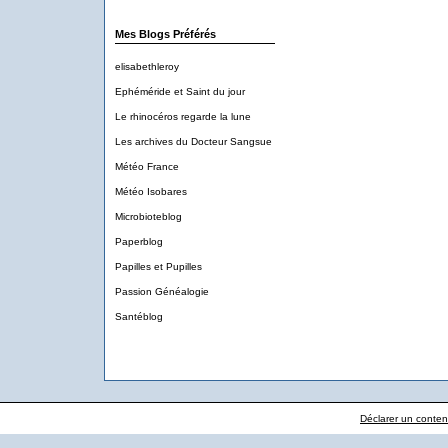
Mes Blogs Préférés
elisabethleroy
Ephéméride et Saint du jour
Le rhinocéros regarde la lune
Les archives du Docteur Sangsue
Météo France
Météo Isobares
Microbioteblog
Paperblog
Papilles et Pupilles
Passion Généalogie
Santéblog
Déclarer un contenu 