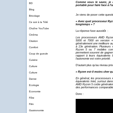
Comme vous le savez, je 
BD
portable pour faire face à l
Blog
Je viens de poser cette quest
Bricolage
« Avec quel processeur Ryze
Ce soir à la Télé
longtemps » ?
Chaîne YouTube
La réponse fuse aussitôt :
Cinéma
Les processeurs AMD Ryzen 
5000 et 7000 en version « 
Citation
généralement une meilleure aut
à 13e génération. Plusieurs r
Comfort
Ryzen 5 ou 7 mobiles cons
permettent souvent de gagner
Coup de gueule
rapport à leurs équivalents 
l’autonomie est votre priorité.
Cuisine
D’autant plus qu’au niveau pri
Culture
« Ryzen est-il moins cher qu
Culture
En général, les processeurs
Danse
équivalents Intel, surtout da
AMD Ryzen 5 coûte généralemen
Ecologie
des performances comparables,
Economie
Donc :
Fête
Film
Gastronomie