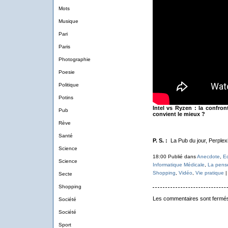
Mots
Musique
Pari
Paris
Photographie
Poesie
Politique
Potins
Intel vs Ryzen : la confro
Pub
convient le mieux ?
Rève
Santé
P. S. :
La Pub du jour, Perplexi
Science
18:00 Publié dans
Anecdote
,
E
Science
Informatique Médicale
,
La pensé
Shopping
,
Vidéo
,
Vie pratique
Secte
Shopping
Les commentaires sont fermé
Société
Société
Sport