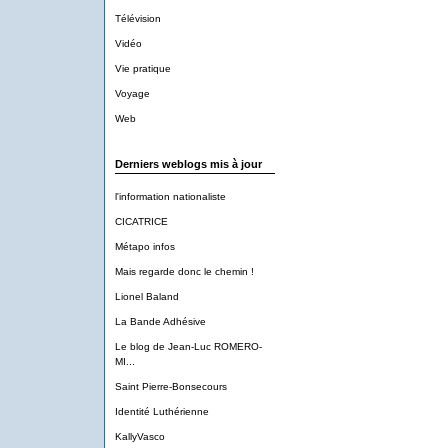
Télévision
Vidéo
Vie pratique
Voyage
Web
Derniers weblogs mis à jour
l'information nationaliste
CICATRICE
Métapo infos
Mais regarde donc le chemin !
Lionel Baland
La Bande Adhésive
Le blog de Jean-Luc ROMERO-
MI...
Saint Pierre-Bonsecours
Identité Luthérienne
KallyVasco