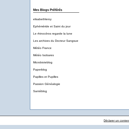
Mes Blogs Préférés
elisabethleroy
Ephéméride et Saint du jour
Le rhinocéros regarde la lune
Les archives du Docteur Sangsue
Météo France
Météo Isobares
Microbioteblog
Paperblog
Papilles et Pupilles
Passion Généalogie
Santéblog
Déclarer un contenu 