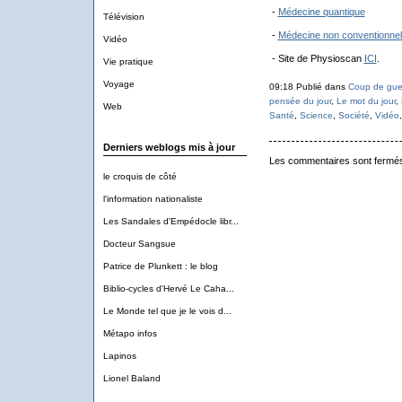
-
Médecine quantique
Télévision
-
Médecine non conventionnel
Vidéo
- Site de Physioscan
ICI
.
Vie pratique
Voyage
09:18 Publié dans
Coup de gue
pensée du jour
,
Le mot du jour
,
Web
Santé
,
Science
,
Société
,
Vidéo
Derniers weblogs mis à jour
Les commentaires sont fermé
le croquis de côté
l'information nationaliste
Les Sandales d'Empédocle libr...
Docteur Sangsue
Patrice de Plunkett : le blog
Biblio-cycles d'Hervé Le Caha...
Le Monde tel que je le vois d...
Métapo infos
Lapinos
Lionel Baland