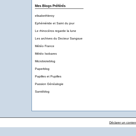
Mes Blogs Préférés
elisabethleroy
Ephéméride et Saint du jour
Le rhinocéros regarde la lune
Les archives du Docteur Sangsue
Météo France
Météo Isobares
Microbioteblog
Paperblog
Papilles et Pupilles
Passion Généalogie
Santéblog
Déclarer un contenu 