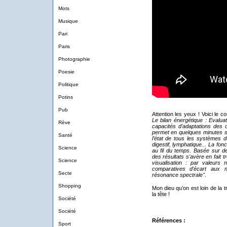
Mots
Musique
Pari
Paris
Photographie
Poesie
Politique
Potins
Pub
Attention les yeux ! Voici l
Le bilan énergétique : Evalua
Rève
capacités d’adaptations des 
permet en quelques minutes se
Santé
l’état de tous les systèmes 
digestif, lymphatique... La fon
Science
au fil du temps. Basée sur de
des résultats s'avère en fait 
Science
visualisation : par valeurs
comparatives d'écart aux n
Secte
résonance spectrale"
.
Shopping
Mon dieu qu’on est loin de la 
la tête !
Société
Société
Références :
Sport