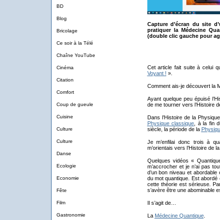
BD
Blog
Capture d’écran du site d’
pratiquer la Médecine Qua
Bricolage
(double clic gauche pour ag
Ce soir à la Télé
Chaîne YouTube
Cet article fait suite à celui q
Cinéma
Voyant !
».
Citation
Comment ais-je découvert la 
Comfort
Ayant quelque peu épuisé l’Hi
Coup de gueule
de me tourner vers l’Histoire d
Cuisine
Dans l’Histoire de la Physique,
Physique classique
, à la fin
Culture
siècle, la période de la
Physiqu
Culture
Je m’enfilai donc trois à qu
m’orientais vers l’Histoire de 
Danse
Quelques vidéos « Quantiques
Ecologie
m’accrocher et je n’ai pas to
d’un bon niveau et abordable o
Economie
du mot quantique. Est abordé e
cette théorie est sérieuse. Pa
s’avère être une abominable e
Fête
Film
Il s’agit de…
Gastronomie
La
Médecine Quantique
.