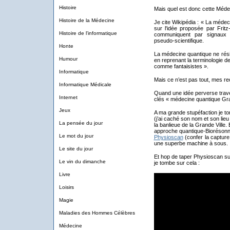
Histoire
Mais quel est donc cette Méde
Histoire de la Médecine
Je cite Wikipédia : « La méde
sur l'idée proposée par Fritz
Histoire de l'informatique
communiquent par signaux é
pseudo-scientifique.
Honte
La médecine quantique ne résis
Humour
en reprenant la terminologie d
comme fantaisistes ».
Informatique
Mais ce n’est pas tout, mes re
Informatique Médicale
Quand une idée perverse traver
Internet
clés « médecine quantique Gran
Jeux
A ma grande stupéfaction je to
(j’ai caché son nom et son lie
La pensée du jour
la banlieue de la Grande Ville
approche quantique-Biorésonna
Le mot du jour
Physioscan
(confer la capture
une superbe machine à sous.
Le site du jour
Et hop de taper Physioscan su
Le vin du dimanche
je tombe sur cela :
Livre
Loisirs
Magie
Maladies des Hommes Célèbres
Médecine