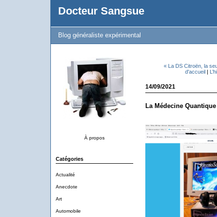
Docteur Sangsue
Blog généraliste expérimental
« La DS Citroën, la seu
d'accueil
|
L’h
14/09/2021
La Médecine Quantique
À propos
Catégories
Actualité
Anecdote
Art
Automobile