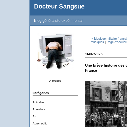
Docteur Sangsue
Blog généraliste expérimental
« Musique militaire françai
musiques
|
Page d'accueil
16/07/2025
Une brève histoire des 
France
À propos
Catégories
Actualité
Anecdote
Art
Automobile