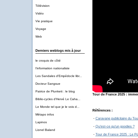
Télévision
Vidéo
Vie pratique
Voyage
Web
Derniers weblogs mis à jour
le croquis de côté
l'information nationaliste
Les Sandales d'Empédocle libr...
Docteur Sangsue
Patrice de Plunkett : le blog
Tour de France 2025 : immer
Biblio-cycles d'Hervé Le Caha...
Le Monde tel que je le vois d...
Références :
Métapo infos
-
Caravane publicitaire du To
Lapinos
-
Qu'est-ce qu'un goodies ?
Lionel Baland
-
Tour de France 2025 : Le Po