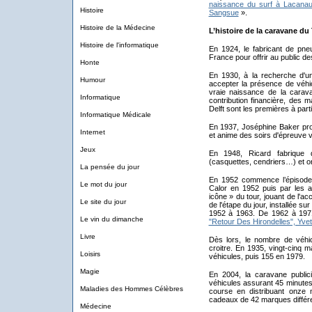
naissance du surf à Lacanau-
Histoire
Sangsue
».
Histoire de la Médecine
L’histoire de la caravane du
Histoire de l'informatique
En 1924, le fabricant de pn
France pour offrir au public de
Honte
En 1930, à la recherche d'u
Humour
accepter la présence de véhicu
vraie naissance de la carav
Informatique
contribution financière, des 
Delft sont les premières à par
Informatique Médicale
En 1937, Joséphine Baker pro
Internet
et anime des soirs d'épreuve 
Jeux
En 1948, Ricard fabrique d
(casquettes, cendriers…) et o
La pensée du jour
En 1952 commence l’épisode 
Le mot du jour
Calor en 1952 puis par les a
icône » du tour, jouant de l'ac
Le site du jour
de l'étape du jour, installée s
1952 à 1963. De 1962 à 1971
Le vin du dimanche
"Retour Des Hirondelles", Yve
Livre
Dès lors, le nombre de véh
croitre. En 1935, vingt-cinq 
Loisirs
véhicules, puis 155 en 1979.
Magie
En 2004, la caravane publici
véhicules assurant 45 minutes 
Maladies des Hommes Célèbres
course en distribuant onze mi
cadeaux de 42 marques différ
Médecine