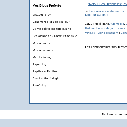
-
"Retour Des Hirondelles", Y
Mes Blogs Préférés
-
La naissance du surf à L
elisabethleroy
Docteur Sangsue
Ephéméride et Saint du jour
11:20 Publié dans
Automobile
,
Histoire
,
Le mot du jour
,
Loisirs
,
Le rhinocéros regarde la lune
Voyage
|
Lien permanent
|
Comm
Les archives du Docteur Sangsue
Météo France
Les commentaires sont fermé
Météo Isobares
Microbioteblog
Paperblog
Papilles et Pupilles
Passion Généalogie
Santéblog
Déclarer un contenu 