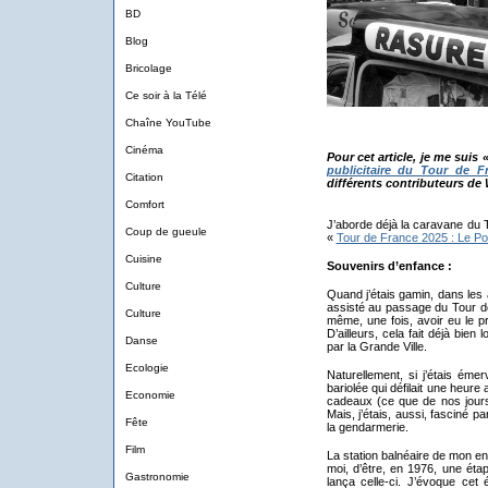
BD
Blog
Bricolage
Ce soir à la Télé
Chaîne YouTube
Cinéma
Pour cet article, je me suis 
publicitaire du Tour de F
Citation
différents contributeurs de 
Comfort
J’aborde déjà la caravane du 
Coup de gueule
«
Tour de France 2025 : Le Po
Cuisine
Souvenirs d’enfance :
Culture
Quand j’étais gamin, dans les
assisté au passage du Tour de
Culture
même, une fois, avoir eu le p
D’ailleurs, cela fait déjà bie
Danse
par la Grande Ville.
Ecologie
Naturellement, si j’étais émer
bariolée qui défilait une heure
Economie
cadeaux (ce que de nos jours
Mais, j’étais, aussi, fasciné 
Fête
la gendarmerie.
Film
La station balnéaire de mon en
moi, d’être, en 1976, une ét
Gastronomie
lança celle-ci. J’évoque ce