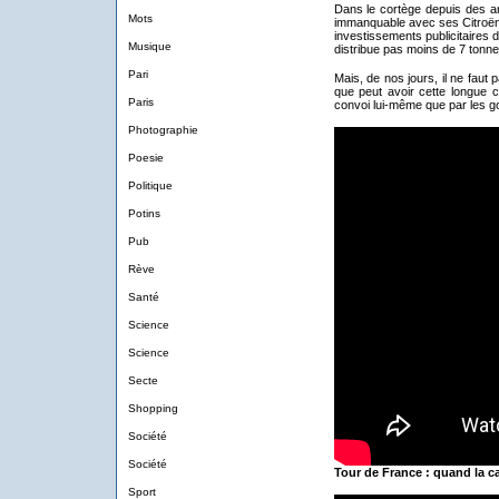
Dans le cortège depuis des 
Mots
immanquable avec ses Citroë
investissements publicitaires
Musique
distribue pas moins de 7 tonn
Pari
Mais, de nos jours, il ne faut p
que peut avoir cette longue ca
Paris
convoi lui-même que par les goo
Photographie
Poesie
Politique
Potins
Pub
Rève
Santé
Science
Science
Secte
Shopping
Société
Société
Tour de France : quand la ca
Sport