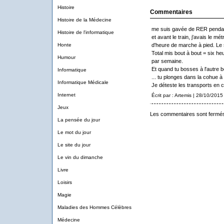
Histoire
Commentaires
Histoire de la Médecine
me suis gavée de RER pendant 
Histoire de l'informatique
et avant le train, j'avais le m
Honte
d'heure de marche à pied. Le so
Total mis bout à bout = six he
Humour
par semaine.
Et quand tu bosses à l'autre 
Informatique
... tu plonges dans la cohue à
Informatique Médicale
Je déteste les transports en
Internet
Écrit par : Artemis | 28/10/2015
Jeux
Les commentaires sont fermé
La pensée du jour
Le mot du jour
Le site du jour
Le vin du dimanche
Livre
Loisirs
Magie
Maladies des Hommes Célèbres
Médecine