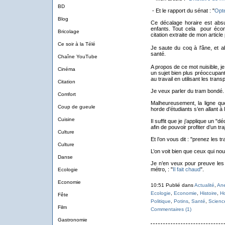
BD
- Et le rapport du sénat : "
Opte
Blog
Ce décalage horaire est absur
enfants. Tout cela pour éco
Bricolage
citation extraite de mon article 
Ce soir à la Télé
Je saute du coq à l'âne, et a
santé.
Chaîne YouTube
A propos de ce mot nuisible, j
Cinéma
un sujet bien plus préoccupant 
au travail en utilisant les tra
Citation
Je veux parler du tram bondé.
Comfort
Malheureusement, la ligne que 
Coup de gueule
horde d’étudiants s’en allant à l
Cuisine
Il suffit que je j’applique un 
afin de pouvoir profiter d’un tr
Culture
Et l’on vous dit : "prenez les
Culture
L’on voit bien que ceux qui no
Danse
Je n’en veux pour preuve les
métro, : "
Il fait chaud
".
Ecologie
Economie
10:51 Publié dans
Actualité
,
An
Ecologie
,
Economie
,
Histoire
,
H
Fête
Politique
,
Potins
,
Santé
,
Scienc
Film
Commentaires (1)
Gastronomie