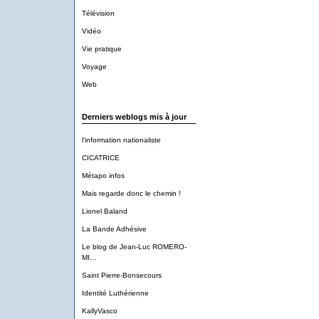
Télévision
Vidéo
Vie pratique
Voyage
Web
Derniers weblogs mis à jour
l'information nationaliste
CICATRICE
Métapo infos
Mais regarde donc le chemin !
Lionel Baland
La Bande Adhésive
Le blog de Jean-Luc ROMERO-
MI...
Saint Pierre-Bonsecours
Identité Luthérienne
KallyVasco