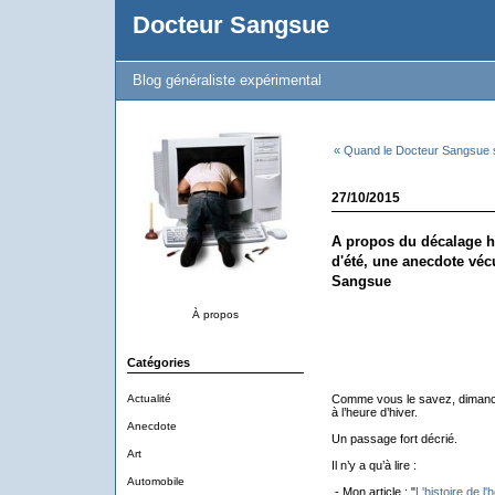
Docteur Sangsue
Blog généraliste expérimental
« Quand le Docteur Sangsue s'
27/10/2015
A propos du décalage ho
d'été, une anecdote véc
Sangsue
À propos
Catégories
Actualité
Comme vous le savez, dimanch
à l’heure d’hiver.
Anecdote
Un passage fort décrié.
Art
Il n’y a qu’à lire :
Automobile
- Mon article : "
L'histoire de l'