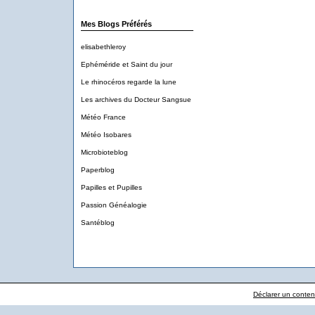
Mes Blogs Préférés
elisabethleroy
Ephéméride et Saint du jour
Le rhinocéros regarde la lune
Les archives du Docteur Sangsue
Météo France
Météo Isobares
Microbioteblog
Paperblog
Papilles et Pupilles
Passion Généalogie
Santéblog
Déclarer un contenu 