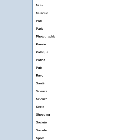
Mots
Musique
Pari
Paris
Photographie
Poesie
Politique
Potins
Pub
Rève
Santé
Science
Science
Secte
Shopping
Société
Société
Sport