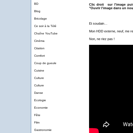
BD
Clic droit sur l'image pu
"Ouvrir l'image dans un nou
Blog
Bricolage
Et soudain…
Ce soir à la Télé
Mon HDD externe, neuf, me re
Chaîne YouTube
Non, ne riez pas !
Cinéma
Citation
Comfort
Coup de gueule
Cuisine
Culture
Culture
Danse
Ecologie
Economie
Fête
Film
Gastronomie