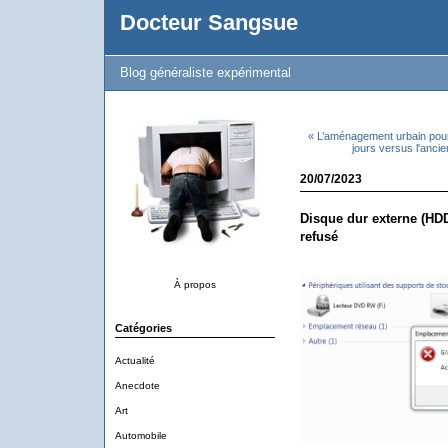
Docteur Sangsue
Blog généraliste expérimental
« L’aménagement urbain pour 
jours versus l'anci
20/07/2023
Disque dur externe (HDD
refusé
À propos
Catégories
Actualité
Anecdote
Art
Automobile