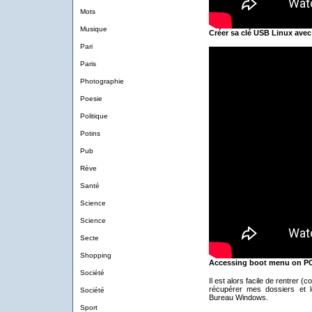
Mots
Musique
Créer sa clé USB Linux ave
Pari
Paris
Photographie
Poesie
Politique
Potins
Pub
Rève
Santé
Science
Science
Secte
Shopping
Accessing boot menu on P
Société
Il est alors facile de rentrer
récupérer mes dossiers et 
Société
Bureau Windows.
Sport