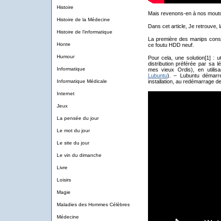
Histoire
Mais revenons-en à nos mout
Histoire de la Médecine
Dans cet article, Je retrouve,
Histoire de l'informatique
La première des manips cons
Honte
ce foutu HDD neuf.
Humour
Pour cela, une solution[1] : u
distribution préférée par sa lé
Informatique
mes vieux Ordis), en utilis
Lubuntu
). – Lubuntu démarr
Informatique Médicale
installation, au redémarrage de 
Internet
Jeux
La pensée du jour
Le mot du jour
Le site du jour
Le vin du dimanche
Livre
Loisirs
Magie
Maladies des Hommes Célèbres
Médecine