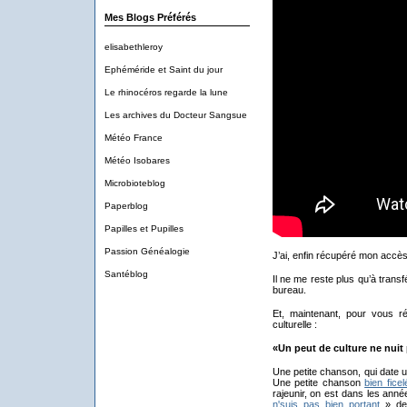
Mes Blogs Préférés
elisabethleroy
Ephéméride et Saint du jour
Le rhinocéros regarde la lune
Les archives du Docteur Sangsue
Météo France
Météo Isobares
Microbioteblog
Paperblog
Papilles et Pupilles
Passion Généalogie
J’ai, enfin récupéré mon accè
Santéblog
Il ne me reste plus qu’à tran
bureau.
Et, maintenant, pour vous r
culturelle :
«Un peut de culture ne nuit p
Une petite chanson, qui date un
Une petite chanson
bien ficel
rajeunir, on est dans les an
n'suis pas bien portant
» d