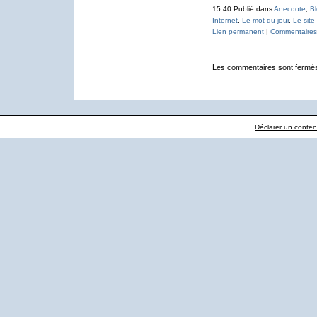
15:40 Publié dans
Anecdote
,
Bl
Internet
,
Le mot du jour
,
Le site
Lien permanent
|
Commentaires 
Les commentaires sont fermé
Déclarer un contenu 