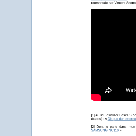
(composée par Vincent Scotto
[1] Au lieu d’utiliser EaseUS con
étapes) : «
Disque dur extern
[2] Dont je parle dans mon
SAMSUNG NC110
».