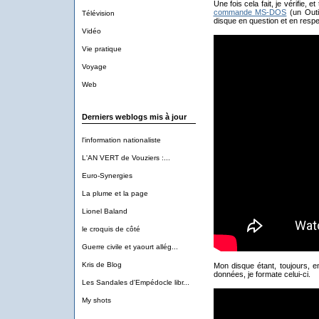
Une fois cela fait, je vérifie, 
commande MS-DOS
(un Out
Télévision
disque en question et en respec
Vidéo
Vie pratique
Voyage
Web
Derniers weblogs mis à jour
l'information nationaliste
L'AN VERT de Vouziers :...
Euro-Synergies
La plume et la page
Lionel Baland
le croquis de côté
Guerre civile et yaourt allég...
Kris de Blog
Mon disque étant, toujours, 
données, je formate celui-ci.
Les Sandales d'Empédocle libr...
My shots