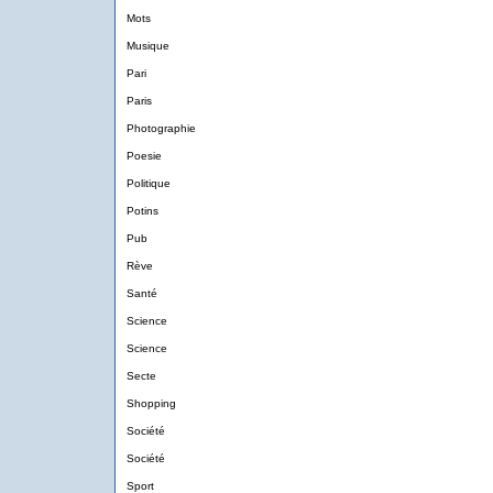
Mots
Musique
Pari
Paris
Photographie
Poesie
Politique
Potins
Pub
Rève
Santé
Science
Science
Secte
Shopping
Société
Société
Sport