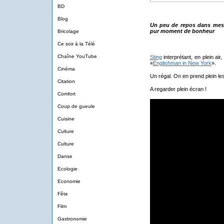
BD
Blog
Un peu de repos dans mes 
pur moment de bonheur
Bricolage
Ce soir à la Télé
Chaîne YouTube
Sting
interprétant, en plein air,
«
Englishman in New York
».
Cinéma
Un régal. On en prend plein les 
Citation
A regarder plein écran !
Comfort
Coup de gueule
Cuisine
Culture
Culture
Danse
Ecologie
Economie
Fête
Film
Gastronomie