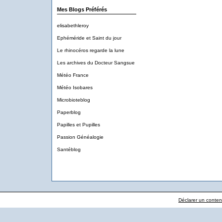
Mes Blogs Préférés
elisabethleroy
Ephéméride et Saint du jour
Le rhinocéros regarde la lune
Les archives du Docteur Sangsue
Météo France
Météo Isobares
Microbioteblog
Paperblog
Papilles et Pupilles
Passion Généalogie
Santéblog
Déclarer un contenu 