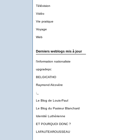
Télévision
Vidéo
Vie pratique
Voyage
Web
Derniers weblogs mis à jour
l'information nationaliste
upgradepc
BELGICATHO
Raymond Alcovère
;_
Le Blog de Louis-Paul
Le Blog du Pasteur Blanchard
Identité Luthérienne
ET POURQUOI DONC ?
LAFAUTEAROUSSEAU