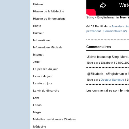
Histoire
Histoire de la Médecine
Sting - Englishman in New Y
Histoire de l'informatique
Honte
04:03 Publié dans
Anecdote
,
Ar
permanent
|
Commentaires (2)
Humour
Informatique
Commentaires
Informatique Médicale
Internet
J'aime beaucoup Sting. Merci.
Jeux
Écrit par : Elisabeth | 24/02/20
La pensée du jour
@Elisabeth - «Englishman in N
Le mot du jour
Écrit par :
Docteur Sangsue
| 2
Le site du jour
Les commentaires sont fermé
Le vin du dimanche
Livre
Loisirs
Magie
Maladies des Hommes Célèbres
Médecine