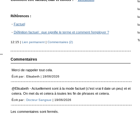
lu
lu
Références :
lu
-
Factuel
lu
-
Définition factuel : que signifie le terme et comment l’employer ?
lu
T
12:15 |
Lien permanent
|
Commentaires (2)
Commentaires
Merci de rappeler tout cela.
Écrit par : Elisabeth | 19/06/2026
@Elisabeth - Actuellement sont à la mode factuel (c'est vrai il date un peu) et et
cetera. On met du et cetera à toutes les fin de phrases et cetera.
Écrit par :
Docteur Sangsue
| 19/06/2026
Les commentaires sont fermés.