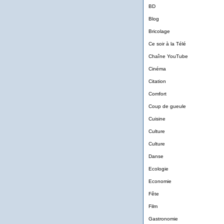
BD
Blog
Bricolage
Ce soir à la Télé
Chaîne YouTube
Cinéma
Citation
Comfort
Coup de gueule
Cuisine
Culture
Culture
Danse
Ecologie
Economie
Fête
Film
Gastronomie