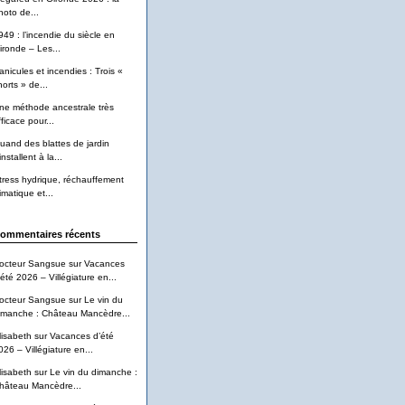
hoto de...
949 : l’incendie du siècle en
ironde – Les...
anicules et incendies : Trois «
horts » de...
ne méthode ancestrale très
ficace pour...
uand des blattes de jardin
installent à la...
tress hydrique, réchauffement
imatique et...
ommentaires récents
octeur Sangsue
sur
Vacances
’été 2026 – Villégiature en...
octeur Sangsue
sur
Le vin du
imanche : Château Mancèdre...
lisabeth
sur
Vacances d’été
026 – Villégiature en...
lisabeth
sur
Le vin du dimanche :
hâteau Mancèdre...