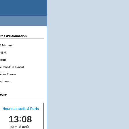
ites d'Information
0 Minutes
NSM
toute
ournal d'un avocat
étéo France
rphanet
eure
Heure actuelle à Paris
13
08
sam. 8 août