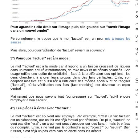
p
1
G
C
Pour agrandir : clic droit sur l'image puis clic gauche sur "ouvrir l'image
s
dans un nouvel onglet"
U
Personnellement, je trouve que le mot "factuel" est, un peu,
mis à toutes les
ef
sauces
.
Q
Mais alors, pourquoi l’utilisation de "factuel" revient si souvent ?
s’
3°) Pourquoi "factuel" est à la mode :
S
cl
Le mot "factuel" est à la mode car il répond à un besoin croissant de rigueur
dans un monde saturé d’informations, de fake news et de débats polarisés. Son
usage reflète une quête de crédibilité : face à la prolifération des opinions, les
gens cherchent à ancrer leurs propos dans des faits vérifiables. Enfin, son
C
adoption massive est aussi liée à l’influence des médias sociaux et de l’anglais
("factual"), où la vérification des faits (fact-checking) est devenue un enjeu
central.
D
d
Maintenant que nous savons tout (ou presque) sur "factuel", faut-il encore
l'employer à bon escient.
D
d
4°) Les pièges à éviter avec "factuel" :
E
Le mot "factuel" est souvent mal employé. Par exemple, "C’est un fait factuel"
2
est un pléonasme, car un fait est déjà factuel par définition. De plus, "factuel" ne
veut pas dire "vrai" : un argument peut s’appuyer sur des faits… mais être faux
E
ou incomplet. Enfin, il ne faut pas le confondre avec "objectif" ou "neutre". Bien
l’utiliser, c’est déjà un pas vers plus de clarté dans les débats.
C