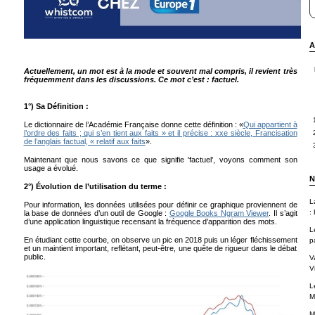
A
Actuellement, un mot est à la mode et souvent mal compris, il revient très
fréquemment dans les discussions. Ce mot c’est : factuel.
1°) Sa Définition :
Le dictionnaire de l’Académie Française donne cette définition : «
Qui appartient à
l’ordre des faits ; qui s’en tient aux faits » et il précise : xxe siècle, Francisation
de l’anglais factual, « relatif aux faits
».
Maintenant que nous savons ce que signifie 'factuel', voyons comment son
usage a évolué.
N
2°) Évolution de l’utilisation du terme :
L
Pour information, les données utilisées pour définir ce graphique proviennent de
: 
la base de données d’un outil de Google :
Google Books Ngram Viewer
. Il s’agit
d’une application linguistique recensant la fréquence d’apparition des mots.
L
En étudiant cette courbe, on observe un pic en 2018 puis un léger fléchissement
p
et un maintient important, reflétant, peut-être, une quête de rigueur dans le débat
public.
V
Vi
L
M
M