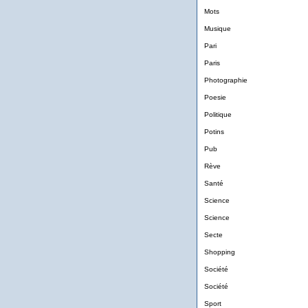
Mots
Musique
Pari
Paris
Photographie
Poesie
Politique
Potins
Pub
Rève
Santé
Science
Science
Secte
Shopping
Société
Société
Sport