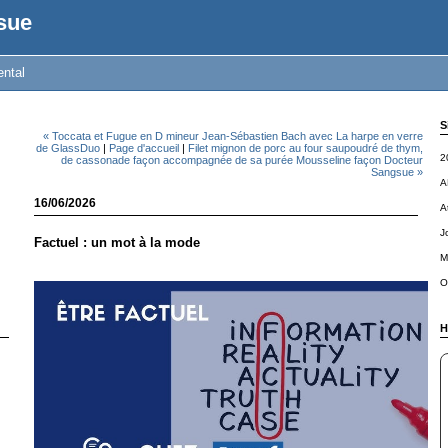
sue
ental
S
« Toccata et Fugue en D mineur Jean-Sébastien Bach avec La harpe en verre
de GlassDuo
|
Page d'accueil
|
Filet mignon de porc au four saupoudré de thym,
2
de cassonade façon accompagnée de sa purée Mousseline façon Docteur
Sangsue »
A
16/06/2026
A
J
Factuel : un mot à la mode
M
O
H