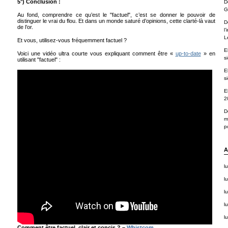
5°) Conclusion :
D
G
Au fond, comprendre ce qu’est le "factuel", c’est se donner le pouvoir de
distinguer le vrai du flou. Et dans un monde saturé d’opinions, cette clarté-là vaut
D
de l’or.
l
L
Et vous, utilisez-vous fréquemment factuel ?
E
Voici une vidéo ultra courte vous expliquant comment être «
up-to-date
» en
s
utilisant "factuel" :
E
s
E
2
D
m
po
A
l
lu
lu
lu
lu
Comment être factuel, clair et concis ? –
Whistcom