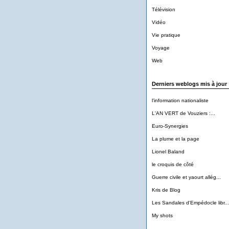
Télévision
Vidéo
Vie pratique
Voyage
Web
Derniers weblogs mis à jour
l'information nationaliste
L'AN VERT de Vouziers :...
Euro-Synergies
La plume et la page
Lionel Baland
le croquis de côté
Guerre civile et yaourt allég...
Kris de Blog
Les Sandales d'Empédocle libr...
My shots