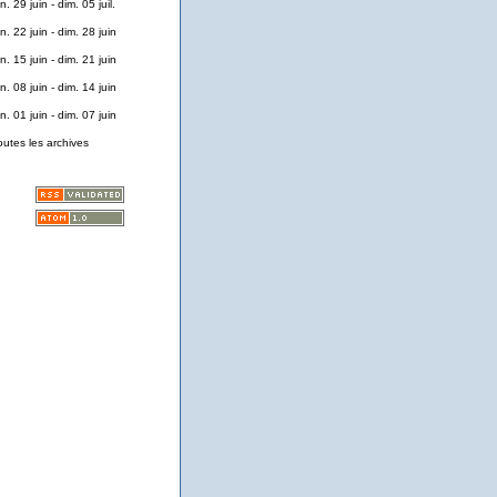
n. 29 juin - dim. 05 juil.
n. 22 juin - dim. 28 juin
n. 15 juin - dim. 21 juin
n. 08 juin - dim. 14 juin
n. 01 juin - dim. 07 juin
outes les archives