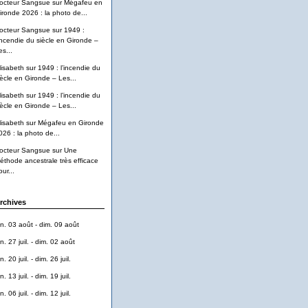
octeur Sangsue
sur
Mégafeu en
ironde 2026 : la photo de...
octeur Sangsue
sur
1949 :
’incendie du siècle en Gironde –
es...
lisabeth
sur
1949 : l’incendie du
iècle en Gironde – Les...
lisabeth
sur
1949 : l’incendie du
iècle en Gironde – Les...
lisabeth
sur
Mégafeu en Gironde
026 : la photo de...
octeur Sangsue
sur
Une
éthode ancestrale très efficace
ur...
rchives
un. 03 août - dim. 09 août
n. 27 juil. - dim. 02 août
n. 20 juil. - dim. 26 juil.
n. 13 juil. - dim. 19 juil.
n. 06 juil. - dim. 12 juil.