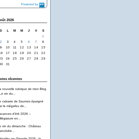
Powered by
DaysPedia.com
oût 2026
D
L
M
M
J
V
S
1
2
3
4
5
6
7
8
9
10
11
12
13
14
15
16
17
18
19
20
21
22
23
24
25
26
27
28
29
30
31
otes récentes
a nouvelle rubrique de mon Blog
Le vin du...
e calvaire de Saumos épargné
ar le mégafeu de...
acances d’été 2026 –
llégiature en...
e vin du dimanche : Château
ancèdre...
égafeu en Gironde 2026 : la