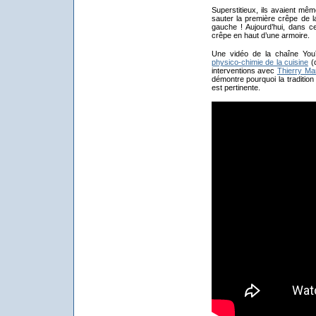
Superstitieux, ils avaient mêm
sauter la première crêpe de l
gauche ! Aujourd’hui, dans ce
crêpe en haut d’une armoire.
Une vidéo de la chaîne Y
physico-chimie de la cuisine
(c
interventions avec
Thierry Ma
démontre pourquoi la tradition
est pertinente.