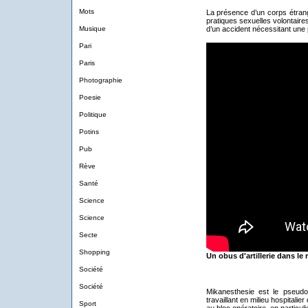
Mots
La présence d’un corps étrang
pratiques sexuelles volontaire
Musique
d’un accident nécessitant une
Pari
Paris
Photographie
Poesie
Politique
Potins
Pub
Rève
Santé
Science
Science
Secte
Shopping
Un obus d'artillerie dans le
Société
Société
Mikanesthesie est le pseudo 
travaillant en milieu hospitali
Sport