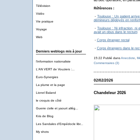
au bloc opératoire, en particul
Télévision
Références :
Vidéo
-
Toulouse : Un patient arri
démineurs déployés en renfort
Vie pratique
-
Toulouse : Ni infraction, ni
Voyage
avait un obus dans le rectum
Web
-
Corps étranger rectal
-
Corps étrangers dans le re
Derniers weblogs mis à jour
15:22 Publié dans
Anecdote
,
M
l'information nationaliste
Commentaires (3)
L'AN VERT de Vouziers :...
Euro-Synergies
02/02/2026
La plume et la page
Chandeleur 2026
Lionel Baland
le croquis de côté
Guerre civile et yaourt allég...
Kris de Blog
Les Sandales d'Empédocle libr...
My shots