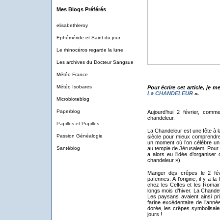
Mes Blogs Préférés
elisabethleroy
Ephéméride et Saint du jour
Le rhinocéros regarde la lune
Les archives du Docteur Sangsue
Météo France
Météo Isobares
Pour écrire cet article, je 
La CHANDELEUR
».
Microbioteblog
Paperblog
Aujourd’hui 2 février, comm
chandeleur.
Papilles et Pupilles
La Chandeleur est une fête à la
Passion Généalogie
siècle pour mieux comprendre c
un moment où l’on célèbre un 
Santéblog
au temple de Jérusalem. Pour f
a alors eu l’idée d’organise
chandeleur »).
Manger des crêpes le 2 févr
païennes. À l’origine, il y a 
chez les Celtes et les Romain
longs mois d’hiver. La Chandeleu
Les paysans avaient ainsi pr
farine excédentaire de l’anné
dorée, les crêpes symbolisaien
jours !