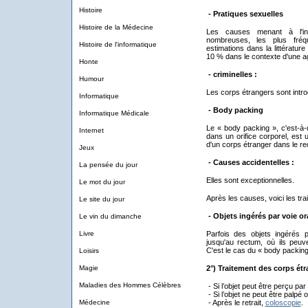
Histoire
- Pratiques sexuelles
Histoire de la Médecine
Les causes menant à l'int
nombreuses, les plus fréq
Histoire de l'informatique
estimations dans la littératur
10 % dans le contexte d'une a
Honte
- criminelles :
Humour
Les corps étrangers sont intro
Informatique
- Body packing
Informatique Médicale
Le « body packing », c'est-à-d
Internet
dans un orifice corporel, est u
d'un corps étranger dans le re
Jeux
- Causes accidentelles :
La pensée du jour
Elles sont exceptionnelles.
Le mot du jour
Après les causes, voici les tra
Le site du jour
- Objets ingérés par voie ora
Le vin du dimanche
Livre
Parfois des objets ingérés 
jusqu'au rectum, où ils peuv
C'est le cas du « body packing 
Loisirs
Magie
2°) Traitement des corps étr
Maladies des Hommes Célèbres
- Si l’objet peut être perçu par 
- Si l’objet ne peut être palpé o
Médecine
- Après le retrait,
coloscopie
.