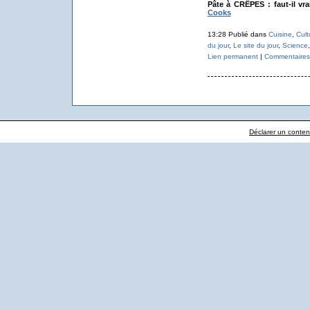
Pâte à CRÊPES : faut-il vr
Cooks
13:28 Publié dans
Cuisine
,
Cult
du jour
,
Le site du jour
,
Science
Lien permanent
|
Commentaires 
Déclarer un contenu 