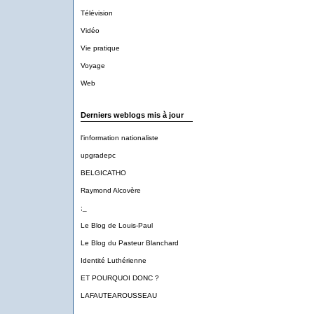
Télévision
Vidéo
Vie pratique
Voyage
Web
Derniers weblogs mis à jour
l'information nationaliste
upgradepc
BELGICATHO
Raymond Alcovère
;_
Le Blog de Louis-Paul
Le Blog du Pasteur Blanchard
Identité Luthérienne
ET POURQUOI DONC ?
LAFAUTEAROUSSEAU