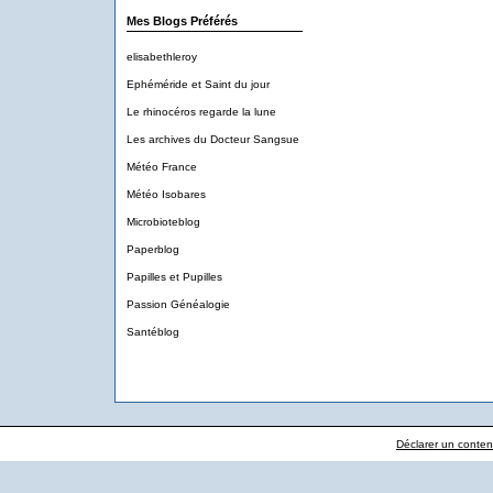
Mes Blogs Préférés
elisabethleroy
Ephéméride et Saint du jour
Le rhinocéros regarde la lune
Les archives du Docteur Sangsue
Météo France
Météo Isobares
Microbioteblog
Paperblog
Papilles et Pupilles
Passion Généalogie
Santéblog
Déclarer un contenu 