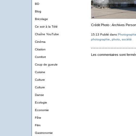
BD
Blog
Bricolage
Crédit Photo : Archives Person
Ce soir à la Télé
Chaîne YouTube
15:13 Publié dans
Photographi
photographie
,
photo
,
société
Cinéma
Citation
Les commentaires sont fermé
Comfort
Coup de gueule
Cuisine
Culture
Culture
Danse
Ecologie
Economie
Fête
Film
Gastronomie