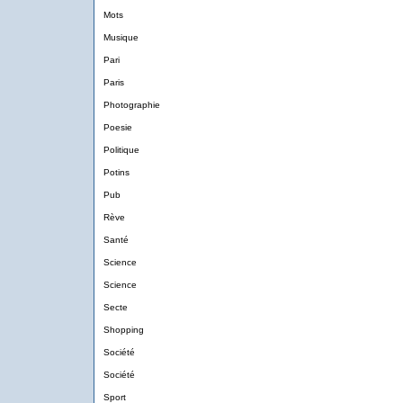
Mots
Musique
Pari
Paris
Photographie
Poesie
Politique
Potins
Pub
Rève
Santé
Science
Science
Secte
Shopping
Société
Société
Sport