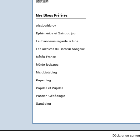
健康運動
Mes Blogs Préférés
elisabethleroy
Ephéméride et Saint du jour
Le rhinocéros regarde la lune
Les archives du Docteur Sangsue
Météo France
Météo Isobares
Microbioteblog
Paperblog
Papilles et Pupilles
Passion Généalogie
Santéblog
Déclarer un contenu 