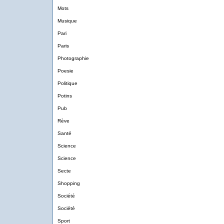
Mots
Musique
Pari
Paris
Photographie
Poesie
Politique
Potins
Pub
Rève
Santé
Science
Science
Secte
Shopping
Société
Société
Sport