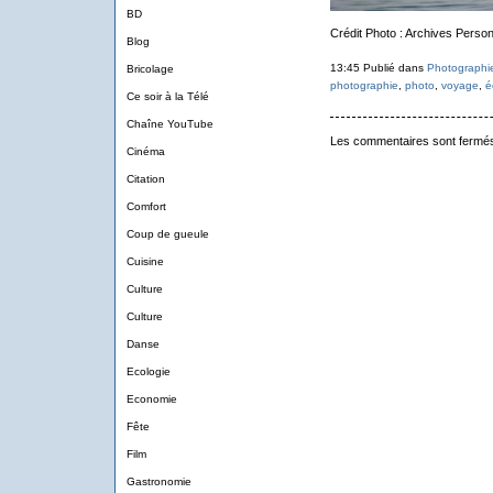
BD
Crédit Photo : Archives Person
Blog
13:45 Publié dans
Photographi
Bricolage
photographie
,
photo
,
voyage
,
é
Ce soir à la Télé
Chaîne YouTube
Les commentaires sont fermé
Cinéma
Citation
Comfort
Coup de gueule
Cuisine
Culture
Culture
Danse
Ecologie
Economie
Fête
Film
Gastronomie