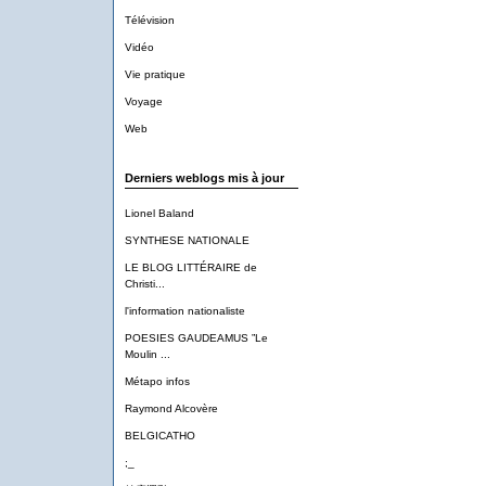
Télévision
Vidéo
Vie pratique
Voyage
Web
Derniers weblogs mis à jour
Lionel Baland
SYNTHESE NATIONALE
LE BLOG LITTÉRAIRE de
Christi...
l'information nationaliste
POESIES GAUDEAMUS ”Le
Moulin ...
Métapo infos
Raymond Alcovère
BELGICATHO
;_