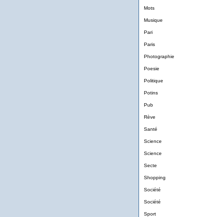
Mots
Musique
Pari
Paris
Photographie
Poesie
Politique
Potins
Pub
Rève
Santé
Science
Science
Secte
Shopping
Société
Société
Sport