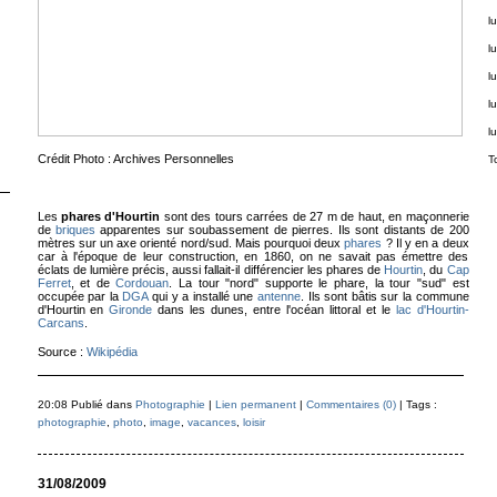
lu
lu
lu
lu
l
Crédit Photo : Archives Personnelles
T
Les
phares d'Hourtin
sont des tours carrées de
27 m
de haut, en maçonnerie
de
briques
apparentes sur soubassement de pierres. Ils sont distants de 200
mètres sur un axe orienté nord/sud. Mais pourquoi deux
phares
? Il y en a deux
car à l'époque de leur construction, en 1860, on ne savait pas émettre des
éclats de lumière précis, aussi fallait-il différencier les phares de
Hourtin
, du
Cap
Ferret
, et de
Cordouan
. La tour "nord" supporte le phare, la tour "sud" est
occupée par la
DGA
qui y a installé une
antenne
. Ils sont bâtis sur la commune
d'Hourtin en
Gironde
dans les dunes, entre l'océan littoral et le
lac d'Hourtin-
Carcans
.
Source :
Wikipédia
20:08 Publié dans
Photographie
|
Lien permanent
|
Commentaires (0)
| Tags :
photographie
,
photo
,
image
,
vacances
,
loisir
31/08/2009