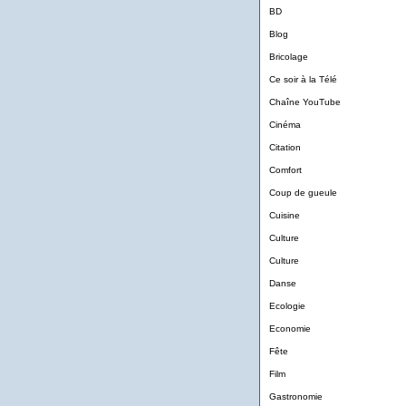
BD
Blog
Bricolage
Ce soir à la Télé
Chaîne YouTube
Cinéma
Citation
Comfort
Coup de gueule
Cuisine
Culture
Culture
Danse
Ecologie
Economie
Fête
Film
Gastronomie