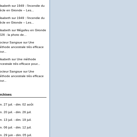
lisabeth
sur
1949 : l’incendie du
iècle en Gironde – Les...
lisabeth
sur
1949 : l’incendie du
iècle en Gironde – Les...
lisabeth
sur
Mégafeu en Gironde
026 : la photo de...
octeur Sangsue
sur
Une
éthode ancestrale très efficace
ur...
lisabeth
sur
Une méthode
ncestrale très efficace pour...
octeur Sangsue
sur
Une
éthode ancestrale très efficace
ur...
rchives
n. 27 juil. - dim. 02 août
n. 20 juil. - dim. 26 juil.
n. 13 juil. - dim. 19 juil.
n. 06 juil. - dim. 12 juil.
n. 29 juin - dim. 05 juil.