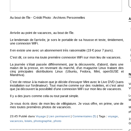
Au bout de l'île - Crédit Photo : Archives Personnelles
A
Arrivée au point de vacances, au bout de l’île.
Le lendemain de l’arrivée, je sors le portable de sa housse et teste, timidement,
une connexion WiFi.
Il en existe une avec un abonnement très raisonnable (19 € pour 7 jours).
C’est dit, ce sera ma toute première connexion WiFi sur mon lieu de vacances.
La journée s’était passée différemment, par la découverte, d’abord, dans une
maisn de la presse, en revenant du marché, d’un magazine Linux traitant des
cinq principales distributions Linux (Ubuntu, Fedora, Mint, openSUSE et
N
Mandriva).
C’est de retour à la maison que je décide d’essayer Mint avec le Live DVD (sans
V
installation sur l’ordinateur). Tout marche comme sur des roulettes, et c’est ainsi
Vi
que j’ai découvert la possibilité d’une connexion WiFi sur mon lieu de vacances.
L
Il y a des jours comme cela ou tout parait simple.
M
Je vous écris donc de mon lieu de villégiature. Je vous offre, en prime, une de
mes toutes premières photos de vacances.
M
p
23:45 Publié dans
Voyage
|
Lien permanent
|
Commentaires (5)
| Tags :
voyage
,
1
vacances
,
loisirs
,
photographie
,
photo
G
C