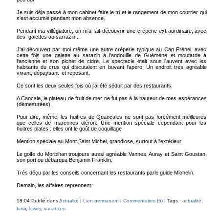
Je suis déja passé à mon cabinet faire le tri et le rangement de mon courrier qui
s'est accumlé pandant mon absence.
Pendant ma villégiature, on m'a fait découvrir une créperie extraordinaire, avec
des galettes au sarrazin...
J'ai découvert par moi même une autre crèperie typique au Cap Fréhel, avec
cette fois une galette au sarazin à l'andouille de Guéméné et moutarde à
l'ancienne et son pichet de cidre. Le spectacle était sous l'auvent avec les
habitants du crus qui discutaient en buvant l'apéro. Un endroit trés agréable
vivant, dépaysant et reposant.
Ce sont les deux seules fois où j'ai été séduit par des restaurants.
A Cancale, le plateau de fruit de mer ne fut pas à la hauteur de mes espérances
(démesurées).
Pour dire, même, les huitres de Quancales ne sont pas forcément meilleures
que celles de marennes oléron. Une mention spéciale cependant pour les
huitres plates : elles ont le goût de coquillage
Mention spéciale au Mont Saint Michel, grandiose, surtout à l'extérieur.
Le golfe du Morbihan troujours aussi agréable Vannes, Auray et Saint Goustan,
son port ou débarqua Benjamin Franklin.
Trés déçu par les conseils concernant les restaurants parle guide Michelin.
Demain, les affaires reprennent.
18:04 Publié dans
Actualité
|
Lien permanent
|
Commentaires (6)
| Tags :
actualité
,
loisir
,
loisirs
,
vacances