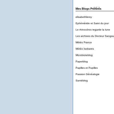
Mes Blogs Préférés
elisabethleroy
Ephéméride et Saint du jour
Le rhinocéros regarde la lune
Les archives du Docteur Sangs
Météo France
Météo Isobares
Microbioteblog
Paperblog
Papilles et Pupilles
Passion Généalogie
Santéblog