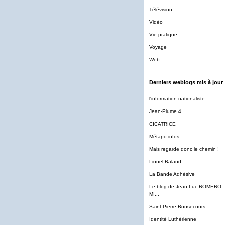
Télévision
Vidéo
Vie pratique
Voyage
Web
Derniers weblogs mis à jour
l'information nationaliste
Jean-Plume 4
CICATRICE
Métapo infos
Mais regarde donc le chemin !
Lionel Baland
La Bande Adhésive
Le blog de Jean-Luc ROMERO-
MI...
Saint Pierre-Bonsecours
Identité Luthérienne