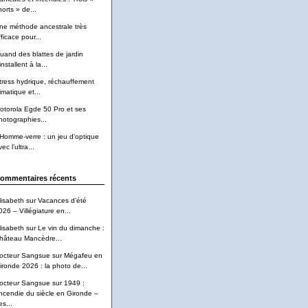
horts » de...
ne méthode ancestrale très
ficace pour...
uand des blattes de jardin
installent à la...
tress hydrique, réchauffement
imatique et...
otorola Egde 50 Pro et ses
hotographies...
’Homme-verre : un jeu d’optique
ec l’ultra...
ommentaires récents
lisabeth
sur
Vacances d’été
026 – Villégiature en...
lisabeth
sur
Le vin du dimanche :
hâteau Mancèdre...
octeur Sangsue
sur
Mégafeu en
ironde 2026 : la photo de...
octeur Sangsue
sur
1949 :
’incendie du siècle en Gironde –
es...