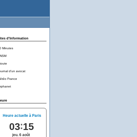
ites d'Information
0 Minutes
NSM
toute
ournal d'un avocat
étéo France
rphanet
eure
Heure actuelle à Paris
03
15
jeu. 6 août