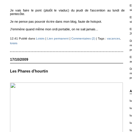
E
s
Je vais faire le pont (plutôt le viaduc) du jeudi de l'ascention au lundi de
pentecôte.
E
Je ne pense pas pouvoir écrire dans mon blog, faute de hotspot.
s
J'emmène quand même mon ordi portable, on ne sait jamais...
E
2
12:41 Publié dans
Loisirs
|
Lien permanent
|
Commentaires (2)
| Tags :
vacances
,
D
loisirs
m
po
E
17/10/2009
a
D
Les Phares d'hourtin
m
po
A
lu
lu
lu
lu
lu