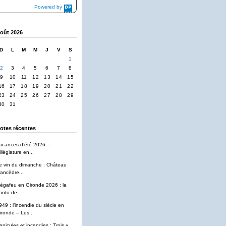
Powered by
DaysPedia.com
oût 2026
D
L
M
M
J
V
S
1
2
3
4
5
6
7
8
9
10
11
12
13
14
15
16
17
18
19
20
21
22
23
24
25
26
27
28
29
30
31
otes récentes
acances d’été 2026 –
llégiature en...
e vin du dimanche : Château
ancèdre...
égafeu en Gironde 2026 : la
hoto de...
949 : l’incendie du siècle en
ironde – Les...
anicules et incendies : Trois «