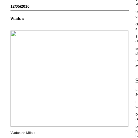
s
12/05/2010
U
ef
Viaduc
Q
s’
S
cl
M
p
L
av
C
E
2
E
C
D
G
D
l
Viaduc de Millau
L