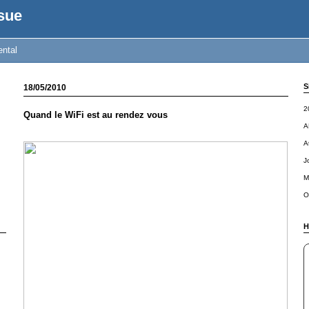
sue
ental
S
18/05/2010
2
Quand le WiFi est au rendez vous
A
A
J
M
O
H