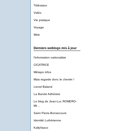
Télévision
Vidéo
Vie pratique
Voyage
Web
Derniers weblogs mis à jour
l'information nationaliste
CICATRICE
Métapo infos
Mais regarde donc le chemin !
Lionel Baland
La Bande Adhésive
Le blog de Jean-Luc ROMERO-
MI...
Saint Pierre-Bonsecours
Identité Luthérienne
KallyVasco