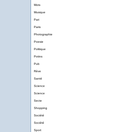
Mots
Musique
Pari
Paris
Photographie
Poesie
Politique
Potins
Pub
Rève
Santé
Science
Science
Secte
Shopping
Société
Société
Sport