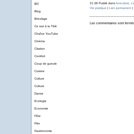
21:38 Publié dans
Anecdote
,
Le
BD
Vie pratique
|
Lien permanent
|
Blog
Bricolage
Les commentaires sont fermé
Ce soir à la Télé
Chaîne YouTube
Cinéma
Citation
Comfort
Coup de gueule
Cuisine
Culture
Culture
Danse
Ecologie
Economie
Fête
Film
Gastronomie