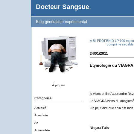
Docteur Sangsue
Blog généraliste expérimental
« BI-PROFENID LP 100 mg c
comprimé sécable
24/01/2011
Etymologie du VIAGRA :
À propos
je viens enfin d'apprendre l'é
Catégories
Le VIAGRA viens du congloméra
Actualité
On peut dire que cela est bien 
Anecdote
Art
Niagara Falls
Automobile