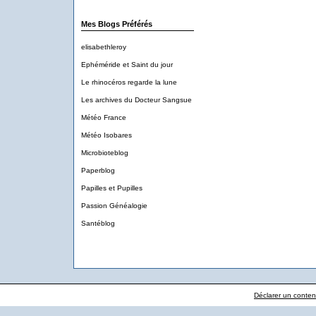
Mes Blogs Préférés
elisabethleroy
Ephéméride et Saint du jour
Le rhinocéros regarde la lune
Les archives du Docteur Sangsue
Météo France
Météo Isobares
Microbioteblog
Paperblog
Papilles et Pupilles
Passion Généalogie
Santéblog
Déclarer un contenu 