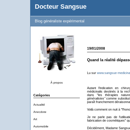
Docteur Sangsue
Blog généraliste expérimental
19/01/2008
Quand la réalité dépasse
Lu sur
www.sangsue-medicina
À propos
Autant l'indication en chirurg
médicinalis destinés à la rech
dans "les thérapies naturel
Catégories
généralistes"
comme substitut
paraît franchement déraisonna
Actualité
Voilà comment on nuit à "l'hon
Anecdote
Je ne parle pas de l'utilis
Art
fabrication de cosmétiques" 
Automobile
Décidément, Madame Sangsue,