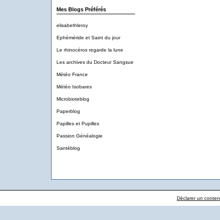
Mes Blogs Préférés
elisabethleroy
Ephéméride et Saint du jour
Le rhinocéros regarde la lune
Les archives du Docteur Sangsue
Météo France
Météo Isobares
Microbioteblog
Paperblog
Papilles et Pupilles
Passion Généalogie
Santéblog
Déclarer un contenu 