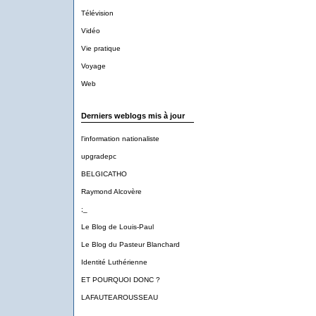
Télévision
Vidéo
Vie pratique
Voyage
Web
Derniers weblogs mis à jour
l'information nationaliste
upgradepc
BELGICATHO
Raymond Alcovère
;_
Le Blog de Louis-Paul
Le Blog du Pasteur Blanchard
Identité Luthérienne
ET POURQUOI DONC ?
LAFAUTEAROUSSEAU