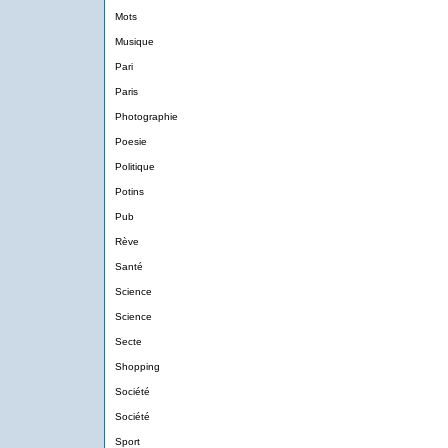
Mots
Musique
Pari
Paris
Photographie
Poesie
Politique
Potins
Pub
Rève
Santé
Science
Science
Secte
Shopping
Société
Société
Sport