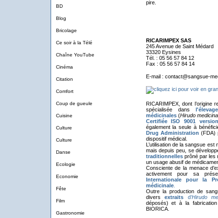
pire.
BD
Blog
Bricolage
RICARIMPEX SAS
Ce soir à la Télé
245 Avenue de Saint Médard
33320 Eysines
Chaîne YouTube
Tél. : 05 56 57 84 12
Fax : 05 56 57 84 14
Cinéma
E-mail : contact@sangsue-me
Citation
Comfort
Coup de gueule
RICARIMPEX, dont l’origine re
spécialisée dans
l'éleva
médicinales
(
Hirudo medicinal
Cuisine
Certifiée ISO 9001 versio
également la seule à bénéfic
Culture
Drug Administration
(FDA) p
dispositif médical.
Culture
L’utilisation de la sangsue est
mais depuis peu, se développ
Danse
traditionnelles
prôné par les 
un usage abusif de médicamen
Ecologie
Consciente de la menace d’e
activement pour sa prés
Economie
Internationale pour la P
médicinale
.
Fête
Outre la production de san
divers
extraits
d’
Hirudo med
Film
déposés) et à la fabricatio
BIORICA.
Gastronomie