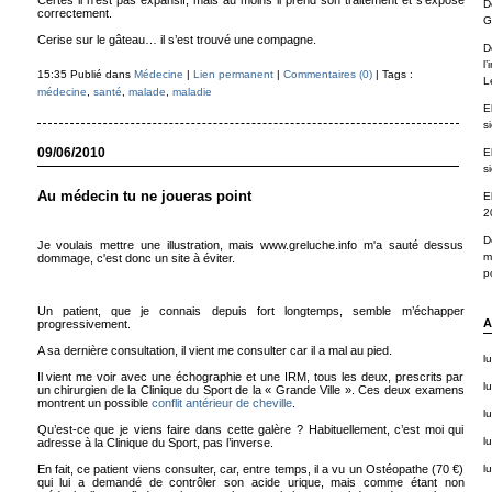
Certes il n’est pas expansif, mais au moins il prend son traitement et s’expose
D
correctement.
G
Cerise sur le gâteau… il s’est trouvé une compagne.
D
l
15:35 Publié dans
Médecine
|
Lien permanent
|
Commentaires (0)
| Tags :
L
médecine
,
santé
,
malade
,
maladie
E
s
09/06/2010
E
s
Au médecin tu ne joueras point
E
2
D
Je voulais mettre une illustration, mais www.greluche.info m'a sauté dessus
m
dommage, c'est donc un site à éviter.
po
Un patient, que je connais depuis fort longtemps, semble m’échapper
A
progressivement.
A sa dernière consultation, il vient me consulter car il a mal au pied.
l
Il vient me voir avec une échographie et une IRM, tous les deux, prescrits par
lu
un chirurgien de la Clinique du Sport de la « Grande Ville ». Ces deux examens
montrent un possible
conflit antérieur de cheville
.
lu
Qu’est-ce que je viens faire dans cette galère ? Habituellement, c’est moi qui
lu
adresse à la Clinique du Sport, pas l’inverse.
En fait, ce patient viens consulter, car, entre temps, il a vu un Ostéopathe (70 €)
lu
qui lui a demandé de contrôler son acide urique, mais comme étant non