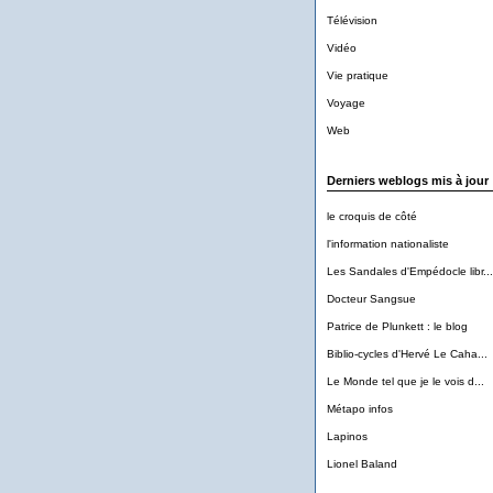
Télévision
Vidéo
Vie pratique
Voyage
Web
Derniers weblogs mis à jour
le croquis de côté
l'information nationaliste
Les Sandales d'Empédocle libr...
Docteur Sangsue
Patrice de Plunkett : le blog
Biblio-cycles d'Hervé Le Caha...
Le Monde tel que je le vois d...
Métapo infos
Lapinos
Lionel Baland