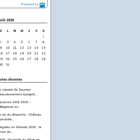
Powered by
DaysPedia.com
oût 2026
D
L
M
M
J
V
S
1
2
3
4
5
6
7
8
9
10
11
12
13
14
15
16
17
18
19
20
21
22
23
24
25
26
27
28
29
30
31
otes récentes
e calvaire de Saumos
iraculeusement épargné...
acances d’été 2026 –
llégiature en...
e vin du dimanche : Château
ancèdre...
égafeu en Gironde 2026 : la
hoto de...
949 : l’incendie du siècle en