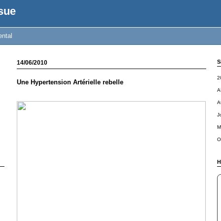
sue
ental
S
14/06/2010
2
Une Hypertension Artérielle rebelle
A
A
J
M
O
H