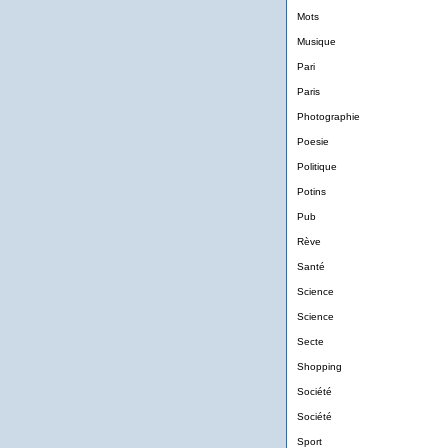
Mots
Musique
Pari
Paris
Photographie
Poesie
Politique
Potins
Pub
Rève
Santé
Science
Science
Secte
Shopping
Société
Société
Sport