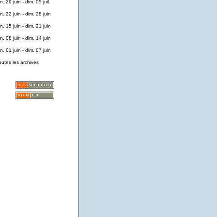
n. 29 juin - dim. 05 juil.
n. 22 juin - dim. 28 juin
n. 15 juin - dim. 21 juin
n. 08 juin - dim. 14 juin
n. 01 juin - dim. 07 juin
outes les archives