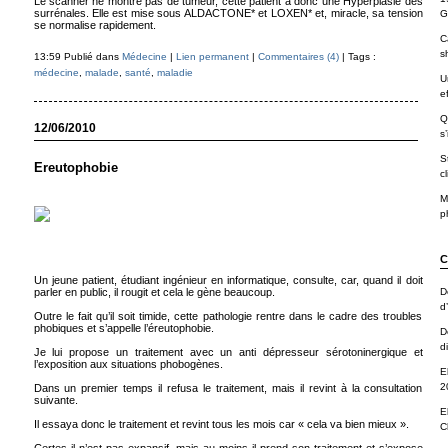
Le scanner ne montre pas de tumeur, cette patient a donc une Hyperplasie des
surrénales. Elle est mise sous ALDACTONE* et LOXEN* et, miracle, sa tension
G
se normalise rapidement.
C
s
13:59 Publié dans
Médecine
|
Lien permanent
|
Commentaires (4)
| Tags :
médecine
,
malade
,
santé
,
maladie
U
ef
Q
12/06/2010
s’
S
Ereutophobie
cl
M
p
C
Un jeune patient, étudiant ingénieur en informatique, consulte, car, quand il doit
parler en public, il rougit et cela le gène beaucoup.
D
d
Outre le fait qu’il soit timide, cette pathologie rentre dans le cadre des troubles
phobiques et s’appelle l’éreutophobie.
D
d
Je lui propose un traitement avec un anti dépresseur sérotoninergique et
l’exposition aux situations phobogènes.
E
2
Dans un premier temps il refusa le traitement, mais il revint à la consultation
suivante.
E
Il essaya donc le traitement et revint tous les mois car « cela va bien mieux ».
C