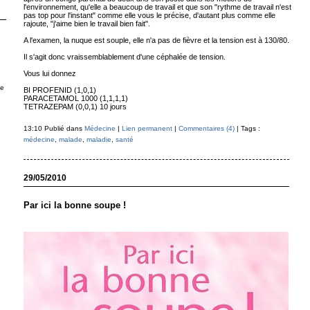
l'environnement, qu'elle a beaucoup de travail et que son "rythme de travail n'est
pas top pour l'instant" comme elle vous le précise, d'autant plus comme elle
rajoute, "j'aime bien le travail bien fait".
A l'examen, la nuque est souple, elle n'a pas de fièvre et la tension est à 130/80.
Il s'agit donc vraissemblablement d'une céphalée de tension.
Vous lui donnez
ue
BI PROFENID (1,0,1)
PARACETAMOL 1000 (1,1,1,1)
TETRAZEPAM (0,0,1) 10 jours
13:10 Publié dans
Médecine
|
Lien permanent
|
Commentaires (4)
| Tags :
médecine
,
malade
,
maladie
,
santé
29/05/2010
Par ici la bonne soupe !