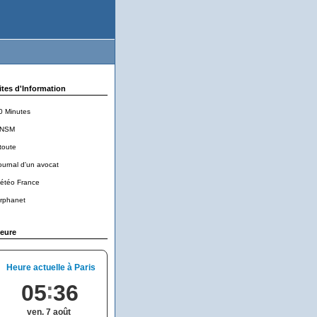
ites d'Information
0 Minutes
NSM
toute
ournal d'un avocat
étéo France
rphanet
eure
Heure actuelle à Paris
05
36
ven. 7 août