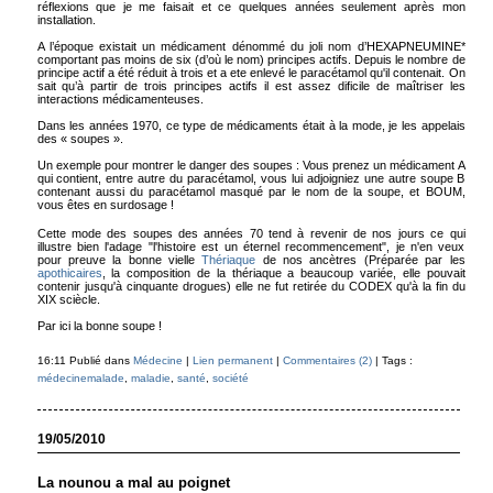
réflexions que je me faisait et ce quelques années seulement après mon
installation.
A l’époque existait un médicament dénommé du joli nom d’HEXAPNEUMINE*
comportant pas moins de six (d’où le nom) principes actifs. Depuis le nombre de
principe actif a été réduit à trois et a ete enlevé le paracétamol qu'il contenait. On
sait qu’à partir de trois principes actifs il est assez dificile de maîtriser les
interactions médicamenteuses.
Dans les années 1970, ce type de médicaments était à la mode, je les appelais
des « soupes ».
Un exemple pour montrer le danger des soupes : Vous prenez un médicament A
qui contient, entre autre du paracétamol, vous lui adjoigniez une autre soupe B
contenant aussi du paracétamol masqué par le nom de la soupe, et BOUM,
vous êtes en surdosage !
Cette mode des soupes des années 70 tend à revenir de nos jours ce qui
illustre bien l'adage "l'histoire est un éternel recommencement", je n'en veux
pour preuve la bonne vielle
Thériaque
de nos ancètres (Préparée par les
apothicaires
, la composition de la thériaque a beaucoup variée, elle pouvait
contenir jusqu'à cinquante drogues) elle ne fut retirée du CODEX qu'à la fin du
XIX sciècle.
Par ici la bonne soupe !
16:11 Publié dans
Médecine
|
Lien permanent
|
Commentaires (2)
| Tags :
médecinemalade
,
maladie
,
santé
,
société
19/05/2010
La nounou a mal au poignet