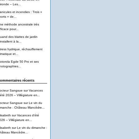
ironde – Les...
anicules et incendies : Trois «
horts » de...
ne méthode ancestrale très
ficace pour...
uand des blattes de jardin
installent à la...
tress hydrique, réchauffement
imatique et...
otorola Egde 50 Pro et ses
hotographies...
ommentaires récents
octeur Sangsue
sur
Vacances
’été 2026 – Villégiature en...
octeur Sangsue
sur
Le vin du
imanche : Château Mancèdre...
lisabeth
sur
Vacances d’été
026 – Villégiature en...
lisabeth
sur
Le vin du dimanche :
hâteau Mancèdre...