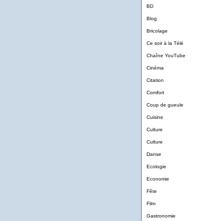
BD
Blog
Bricolage
Ce soir à la Télé
Chaîne YouTube
Cinéma
Citation
Comfort
Coup de gueule
Cuisine
Culture
Culture
Danse
Ecologie
Economie
Fête
Film
Gastronomie