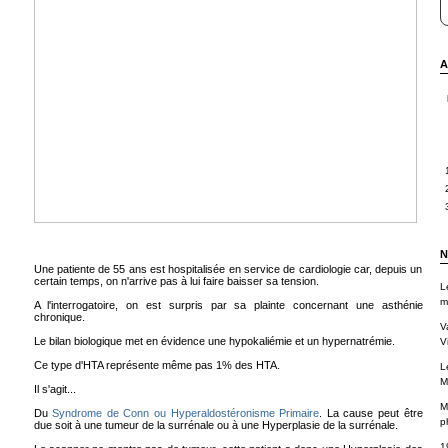
A
N
Une patiente de 55 ans est hospitalisée en service de cardiologie car, depuis un
certain temps, on n'arrive pas à lui faire baisser sa tension.
L
m
A l'interrogatoire, on est surpris par sa plainte concernant une asthénie
chronique.
V
Le bilan biologique met en évidence une hypokaliémie et un hypernatrémie.
Vi
Ce type d'HTA représente même pas 1% des HTA.
L
M
Il s'agit...
M
Du
Syndrome de Conn ou Hyperaldostéronisme Primaire
. La cause peut être
p
due soit à une tumeur de la surrénale ou à une Hyperplasie de la surrénale.
1