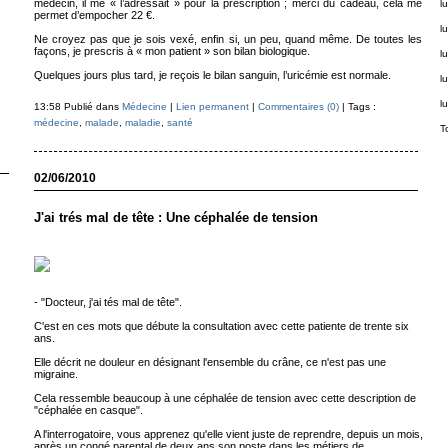
médecin, il me « l’adressait » pour la prescription ; merci du cadeau, cela me
lu
permet d’empocher 22 €.
lu
Ne croyez pas que je sois vexé, enfin si, un peu, quand même. De toutes les
façons, je prescris à « mon patient » son bilan biologique.
lu
Quelques jours plus tard, je reçois le bilan sanguin, l’uricémie est normale.
lu
lu
13:58 Publié dans
Médecine
|
Lien permanent
|
Commentaires (0)
| Tags :
médecine
,
malade
,
maladie
,
santé
T
02/06/2010
J'ai trés mal de tête : Une céphalée de tension
- "Docteur, j'ai tés mal de tête".
C'est en ces mots que débute la consultation avec cette patiente de trente six
ans.
Elle décrit ne douleur en désignant l'ensemble du crâne, ce n'est pas une
migraine.
Cela ressemble beaucoup à une céphalée de tension avec cette description de
"céphalée en casque".
A l'interrogatoire, vous apprenez qu'elle vient juste de reprendre, depuis un mois,
après un congé parental de deux ans son poste dans les métiers de