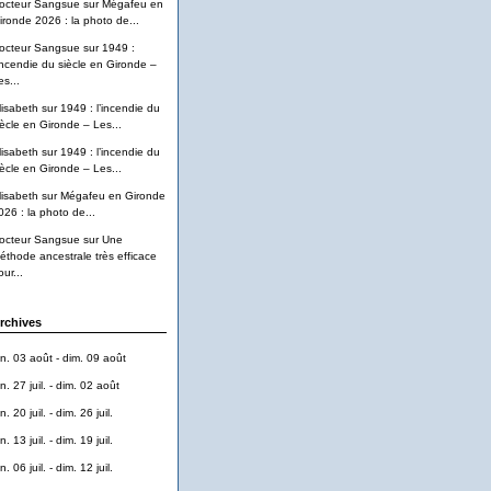
octeur Sangsue
sur
Mégafeu en
ironde 2026 : la photo de...
octeur Sangsue
sur
1949 :
’incendie du siècle en Gironde –
es...
lisabeth
sur
1949 : l’incendie du
iècle en Gironde – Les...
lisabeth
sur
1949 : l’incendie du
iècle en Gironde – Les...
lisabeth
sur
Mégafeu en Gironde
026 : la photo de...
octeur Sangsue
sur
Une
éthode ancestrale très efficace
ur...
rchives
un. 03 août - dim. 09 août
n. 27 juil. - dim. 02 août
n. 20 juil. - dim. 26 juil.
n. 13 juil. - dim. 19 juil.
n. 06 juil. - dim. 12 juil.