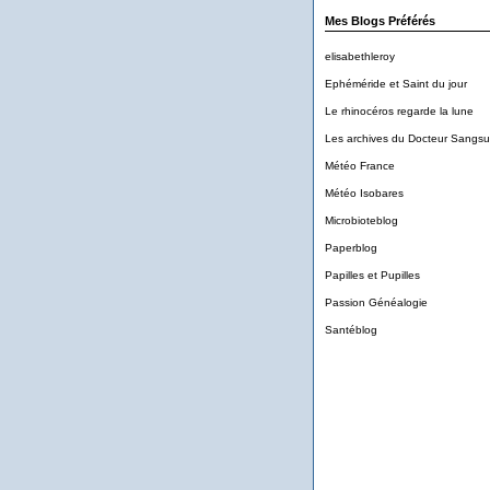
Mes Blogs Préférés
elisabethleroy
Ephéméride et Saint du jour
Le rhinocéros regarde la lune
Les archives du Docteur Sangs
Météo France
Météo Isobares
Microbioteblog
Paperblog
Papilles et Pupilles
Passion Généalogie
Santéblog