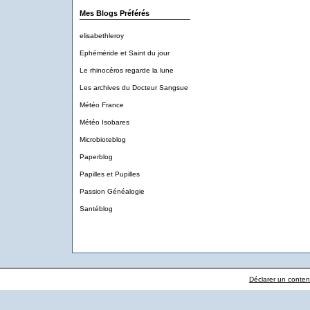
Mes Blogs Préférés
elisabethleroy
Ephéméride et Saint du jour
Le rhinocéros regarde la lune
Les archives du Docteur Sangsue
Météo France
Météo Isobares
Microbioteblog
Paperblog
Papilles et Pupilles
Passion Généalogie
Santéblog
Déclarer un contenu 