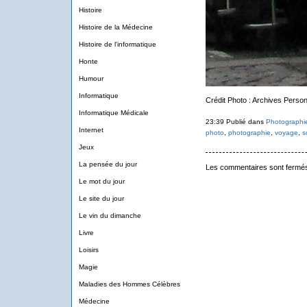
Histoire
Histoire de la Médecine
Histoire de l'informatique
Honte
Humour
Informatique
Crédit Photo : Archives Person
Informatique Médicale
23:39 Publié dans
Photographi
Internet
photo
,
photographie
,
voyage
,
s
Jeux
La pensée du jour
Les commentaires sont fermé
Le mot du jour
Le site du jour
Le vin du dimanche
Livre
Loisirs
Magie
Maladies des Hommes Célèbres
Médecine