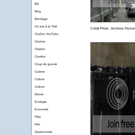
BD
Blog
Bricolage
Ce soir à la Télé
Crédit Photo : Archives Person
Chaîne YouTube
Cinéma
Citation
Comfort
Coup de gueule
Cuisine
Culture
Culture
Danse
Ecologie
Economie
Fête
Film
Gastronomie