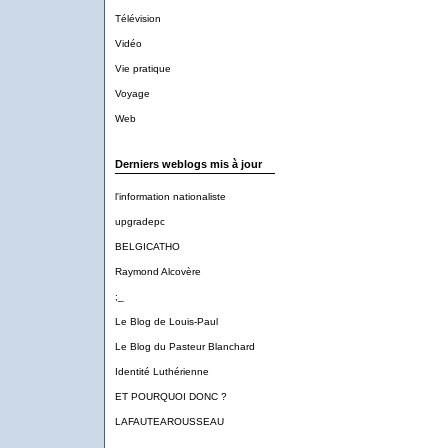
Télévision
Vidéo
Vie pratique
Voyage
Web
Derniers weblogs mis à jour
l'information nationaliste
upgradepc
BELGICATHO
Raymond Alcovère
;_
Le Blog de Louis-Paul
Le Blog du Pasteur Blanchard
Identité Luthérienne
ET POURQUOI DONC ?
LAFAUTEAROUSSEAU