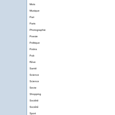
Mots
Musique
Pari
Paris
Photographie
Poesie
Politique
Potins
Pub
Rève
Santé
Science
Science
Secte
Shopping
Société
Société
Sport