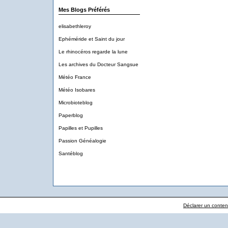
Mes Blogs Préférés
elisabethleroy
Ephéméride et Saint du jour
Le rhinocéros regarde la lune
Les archives du Docteur Sangsue
Météo France
Météo Isobares
Microbioteblog
Paperblog
Papilles et Pupilles
Passion Généalogie
Santéblog
Déclarer un contenu 