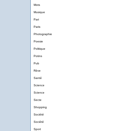
Mots
Musique
Pari
Paris
Photographie
Poesie
Politique
Potins
Pub
Rève
Santé
Science
Science
Secte
Shopping
Société
Société
Sport