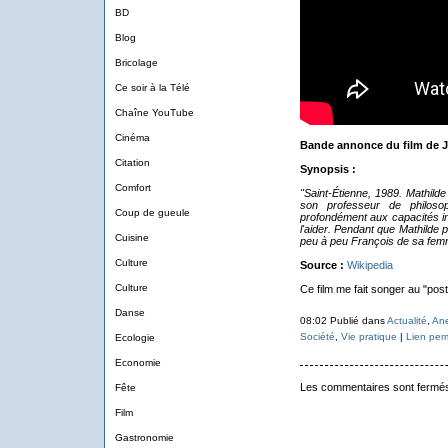
BD
Blog
Bricolage
Ce soir à la Télé
Chaîne YouTube
Cinéma
Bande annonce du film de J
Citation
Synopsis :
Comfort
"Saint-Étienne, 1989. Mathilde
son professeur de philosop
Coup de gueule
profondément aux capacités int
l'aider. Pendant que Mathilde p
Cuisine
peu à peu François de sa femm
Culture
Source :
Wikipedia
Culture
Ce film me fait songer au "post
Danse
08:02 Publié dans
Actualité
,
An
Société
,
Vie pratique
|
Lien per
Ecologie
Economie
Les commentaires sont fermé
Fête
Film
Gastronomie