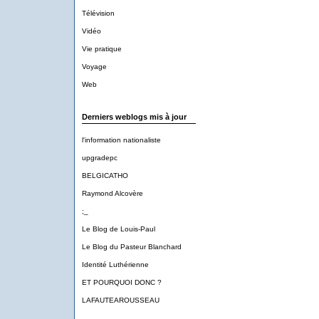
Télévision
Vidéo
Vie pratique
Voyage
Web
Derniers weblogs mis à jour
l'information nationaliste
upgradepc
BELGICATHO
Raymond Alcovère
;_
Le Blog de Louis-Paul
Le Blog du Pasteur Blanchard
Identité Luthérienne
ET POURQUOI DONC ?
LAFAUTEAROUSSEAU