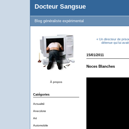
Docteur Sangsue
Blog généraliste expérimental
« Un directeur de pris
détenue qui lui ava
15/01/2011
Noces Blanches
À propos
Catégories
Actualité
Anecdote
Art
Automobile