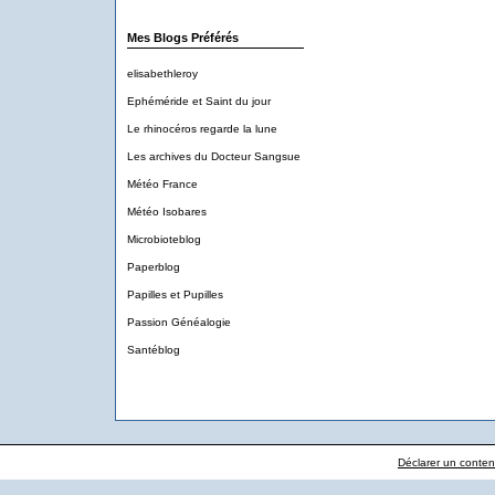
Mes Blogs Préférés
elisabethleroy
Ephéméride et Saint du jour
Le rhinocéros regarde la lune
Les archives du Docteur Sangsue
Météo France
Météo Isobares
Microbioteblog
Paperblog
Papilles et Pupilles
Passion Généalogie
Santéblog
Déclarer un contenu 