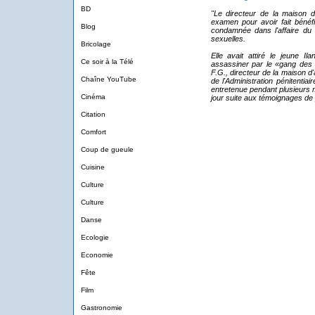
BD
"Le directeur de la maison 
examen pour avoir fait bénéf
Blog
condamnée dans l'affaire du
sexuelles.
Bricolage
Elle avait attiré le jeune Il
Ce soir à la Télé
assassiner par le «gang des
F.G., directeur de la maison d
Chaîne YouTube
de l'Administration pénitentia
entretenue pendant plusieurs 
Cinéma
jour suite aux témoignages de 
Citation
Comfort
Coup de gueule
Cuisine
Culture
Culture
Danse
Ecologie
Economie
Fête
Film
Gastronomie