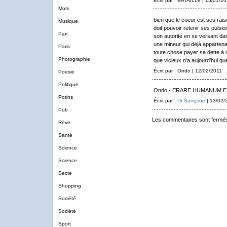
Écrit par : BATAILLé | 15/01/2
Mots
bien que le coeur est ses rais
Musique
doit pouvoir retenir ses pulsion
Pari
son autorité en se versant da
une mineur qui déjà appartenait
Paris
toute chose payer sa dette à 
Photographie
que vicieux n'a aujourd'hui que
Écrit par : Ondo | 12/02/2011
Poesie
Politique
Ondo - ERARE HUMANUM E
Potins
Écrit par :
Dr Sangsue
| 13/02/
Pub
Les commentaires sont fermé
Rève
Santé
Science
Science
Secte
Shopping
Société
Société
Sport