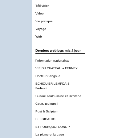
Télévision
Vidéo
Vie pratique
Voyage
Web
Derniers weblogs mis à jour
l'information nationaliste
VIE DU CHATEAU à FERNEY
Docteur Sangsue
ECHIQUIER LEMPDAIS -
Fédérati...
Cuisine Toulousaine et Occitane
Court, toujours !
Post & Scriptum
BELGICATHO
ET POURQUOI DONC ?
La plume et la page