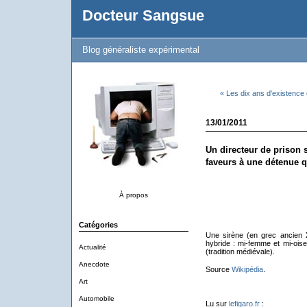
Docteur Sangsue
Blog généraliste expérimental
« Les dix ans d'existence
13/01/2011
Un directeur de prison
faveurs à une détenue q
À propos
Catégories
Une sirène (en grec ancien Σ
hybride : mi-femme et mi-oise
Actualité
(tradition médiévale).
Anecdote
Source
Wikipédia
.
Art
Automobile
Lu sur
lefigaro.fr
: