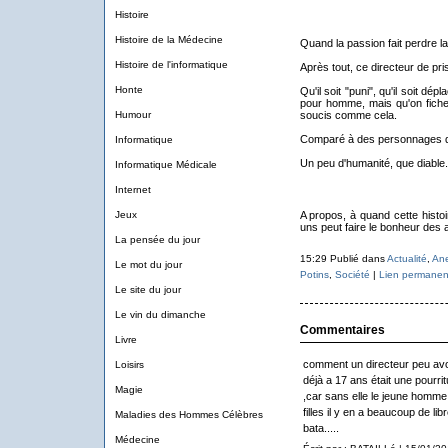
Histoire
Histoire de la Médecine
Quand la passion fait perdre la 
Histoire de l'informatique
Après tout, ce directeur de pr
Honte
Qu'il soit "puni", qu'il soit dé
pour homme, mais qu'on fiche
Humour
soucis comme cela.
Comparé à des personnages qu
Informatique
Un peu d'humanité, que diable.
Informatique Médicale
Internet
Jeux
A propos, à quand cette histo
uns peut faire le bonheur des 
La pensée du jour
15:29 Publié dans
Actualité
,
An
Le mot du jour
Potins
,
Société
|
Lien permanen
Le site du jour
Le vin du dimanche
Commentaires
Livre
comment un directeur peu avo
Loisirs
déjà a 17 ans était une pourr
Magie
,car sans elle le jeune homme 
filles il y en a beaucoup de lib
Maladies des Hommes Célèbres
bata.....
Médecine