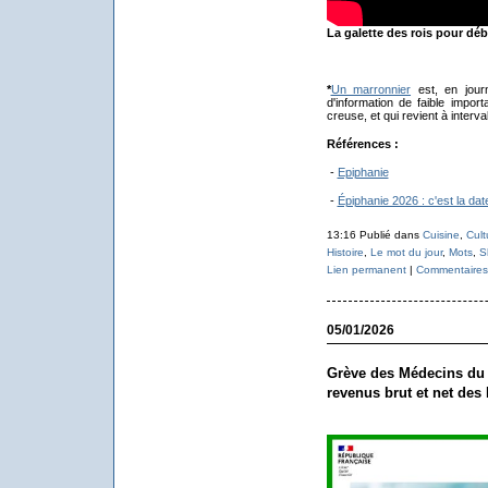
La galette des rois pour d
*
Un marronnier
est, en jour
d'information de faible impor
creuse, et qui revient à interval
Références :
-
Epiphanie
-
Épiphanie 2026 : c'est la date
13:16 Publié dans
Cuisine
,
Cult
Histoire
,
Le mot du jour
,
Mots
,
S
Lien permanent
|
Commentaires 
05/01/2026
Grève des Médecins du 5
revenus brut et net des