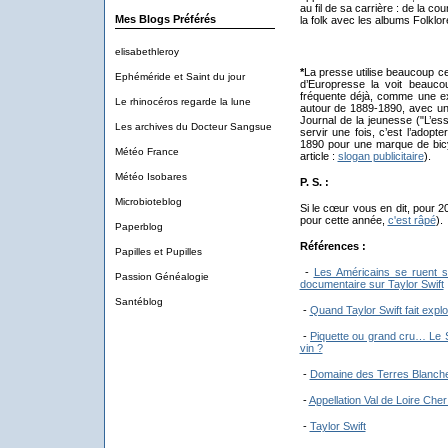
au fil de sa carrière : de la c
Mes Blogs Préférés
la folk avec les albums Folklo
elisabethleroy
*
La presse utilise beaucoup c
Ephéméride et Saint du jour
d’Europresse la voit beaucou
fréquente déjà, comme une exp
Le rhinocéros regarde la lune
autour de 1889-1890, avec un
Journal de la jeunesse ("L’ess
Les archives du Docteur Sangsue
servir une fois, c’est l’adopt
1890 pour une marque de bic
Météo France
article :
slogan publicitaire
).
Météo Isobares
P. S. :
Microbioteblog
Si le cœur vous en dit, pour
pour cette année,
c'est râpé
).
Paperblog
Références :
Papilles et Pupilles
-
Les Américains se ruent s
Passion Généalogie
documentaire sur Taylor Swift
Santéblog
-
Quand Taylor Swift fait exp
-
Piquette ou grand cru… Le 
vin ?
-
Domaine des Terres Blanch
-
Appellation Val de Loire Cher 
-
Taylor Swift