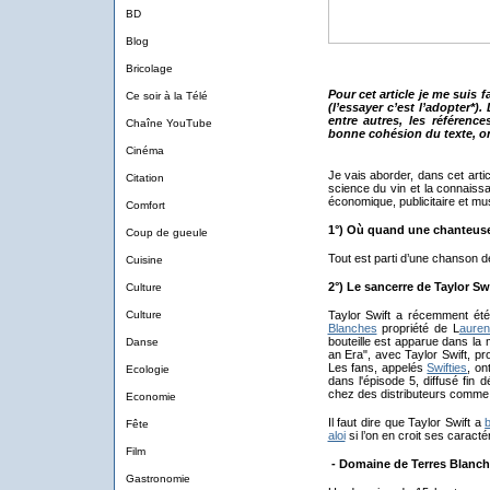
BD
Blog
Bricolage
Pour cet article je me suis fa
Ce soir à la Télé
(l’essayer c’est l’adopter*
entre autres, les référence
Chaîne YouTube
bonne cohésion du texte, o
Cinéma
Je vais aborder, dans cet arti
Citation
science du vin et la connaissa
économique, publicitaire et mus
Comfort
1°) Où quand une chanteus
Coup de gueule
Tout est parti d’une chanson d
Cuisine
2°) Le sancerre de Taylor Swi
Culture
Culture
Taylor Swift a récemment é
Blanches
propriété de L
auren
bouteille est apparue dans la
Danse
an Era", avec Taylor Swift, p
Les fans, appelés
Swifties
, on
Ecologie
dans l'épisode 5, diffusé fi
chez des distributeurs comme 
Economie
​Il faut dire que Taylor Swift a
Fête
aloi
si l’on en croit ses caracté
Film
- Domaine de Terres Blanche
Gastronomie