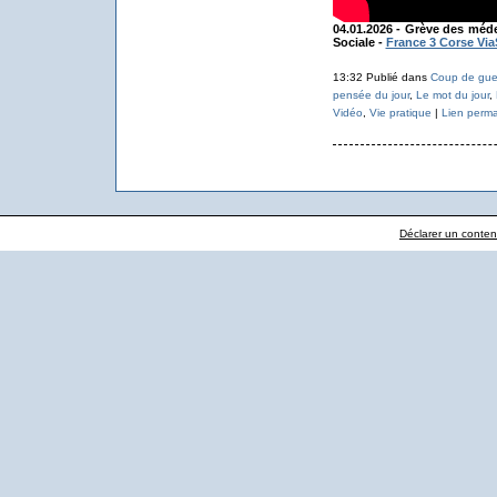
04.01.2026 - Grève des méde
Sociale -
France 3 Corse Via
13:32 Publié dans
Coup de gue
pensée du jour
,
Le mot du jour
,
Vidéo
,
Vie pratique
|
Lien perm
Déclarer un contenu 