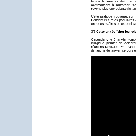
tombe la fève se doit d’ach
commençant à renforcer l’a
revenu plus que substantiel au
Cette pratique trouverait son
Pendant ces fêtes populaires c
entre les maîtres et les esclave
3°) Cette année "tirer les ro
Cependant, le 6 janvier tom
liturgique permet de célébre
réunions familiales. En France
dimanche de janvier, ce qui s'e