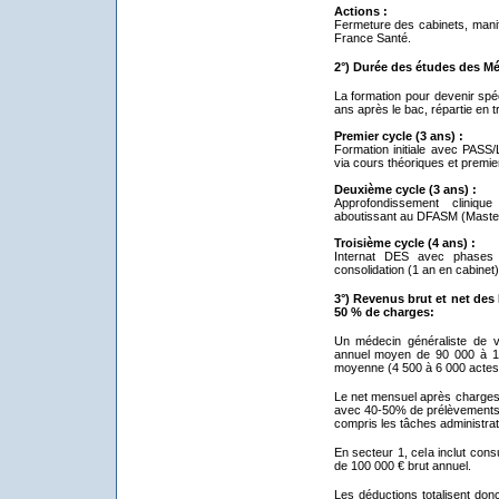
Actions :
Fermeture des cabinets, manife
France Santé.
2°) Durée des études des Mé
La formation pour devenir spé
ans après le bac, répartie en t
Premier cycle (3 ans) :
Formation initiale avec PASS
via cours théoriques et premie
Deuxième cycle (3 ans) :
Approfondissement cliniqu
aboutissant au DFASM (Maste
Troisième cycle (4 ans) :
Internat DES avec phases 
consolidation (1 an en cabinet
3°) Revenus brut et net des 
50 % de charges:
Un médecin généraliste de vi
annuel moyen de 90 000 à 12
moyenne (4 500 à 6 000 actes/
Le net mensuel après charges 
avec 40-50% de prélèvements s
compris les tâches administrat
En secteur 1, cela inclut con
de 100 000 € brut annuel.​
Les déductions totalisent don