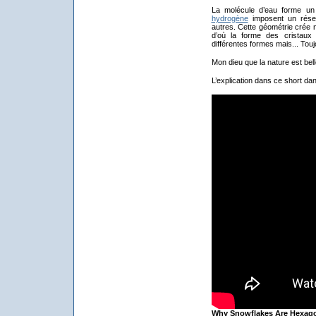
La molécule d’eau forme un 
hydrogène
imposent un résea
autres. Cette géométrie crée n
d’où la forme des cristaux 
différentes formes mais... Tou
Mon dieu que la nature est belle
L’explication dans ce short da
Why Snowflakes Are Hexago