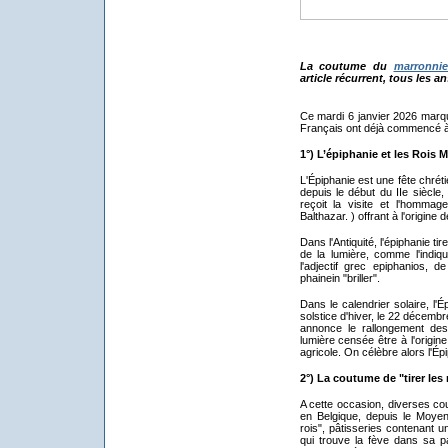
La coutume du
marronnie
article récurrent, tous les ans
Ce mardi 6 janvier 2026 marque
Français ont déjà commencé à "t
1°) L’épiphanie et les Rois 
L'Épiphanie est une fête chréti
depuis le début du IIe siècle,
reçoit la visite et l'homma
Balthazar. ) offrant à l'origine 
Dans l'Antiquité, l'épiphanie t
de la lumière, comme l'indiqu
l'adjectif grec epiphanios, de
phainein "briller".
Dans le calendrier solaire, l'
solstice d'hiver, le 22 décembre
annonce le rallongement des
lumière censée être à l'origi
agricole. On célèbre alors l'Ép
2°) La coutume de "tirer les r
A cette occasion, diverses c
en Belgique, depuis le Moyen
rois", pâtisseries contenant u
qui trouve la fève dans sa pa