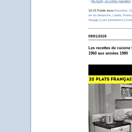
-
​No body, no crime (paroles)
16:23 Publié dans
Anecdote
,
Cu
vin du dimanche
,
Loisirs
,
Potins
Voyage
|
Lien permanent
|
Comm
09/01/2026
Les recettes de cuisine
1960 aux années 1980