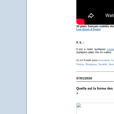
20 plats français oubliés de
Les Jours d’Avant
P. S. :
Il est a noter quelques
coua
quelques plats mis en valeur.
11:14 Publié dans
Anecdote
,
Cu
Potins
,
Shopping
,
Société
,
Soci
07/01/2026
Quelle est la forme des 
»