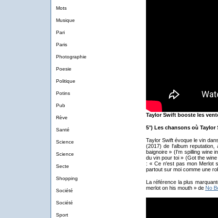
Mots
Musique
Pari
Paris
Photographie
Poesie
Politique
Potins
Pub
Taylor Swift booste les vent
Rève
5°) Les chansons où Taylor S
Santé
Taylor Swift évoque le vin da
Science
(2017) de l'album reputation,
baignoire » (I'm spilling wine 
Science
du vin pour toi » (Got the win
: « Ce n'est pas mon Merlot 
Secte
partout sur moi comme une rob
Shopping
La référence la plus marquan
merlot on his mouth » de
No B
Société
Société
Sport