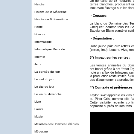
Un domaine de 15 hectares e
terres blanches, produisant un
Histoire
inox avec élevage sur lies fine
Histoire de la Médecine
- Cépages :
Histoire de l'informatique
Le blanc du Domaine des Ter
Honte
Cher) est, comme tous les S
Sauvignon Blanc planté et culti
Humour
- Dégustation :
Informatique
Robe jaune pâle aux reflets ve
Informatique Médicale
(citron, lime), bouche vive, ron
Internet
3°) Impact sur les ventes :
Jeux
Les ventes annuelles du domai
ont bondi grâce à cet "effet T
La pensée du jour
noté un afflux de followers s
la production reste limitée à 
Le mot du jour
pas d'augmenter sa productio
Le site du jour
​4°) Contexte et préférences 
Le vin du dimanche
Taylor Swift apprécie les vin
ou Pinot Gris, comme elle l
Livre
Cette visibilité récente conf
populaire auprès de ses fans.
Loisirs
Magie
Maladies des Hommes Célèbres
Médecine