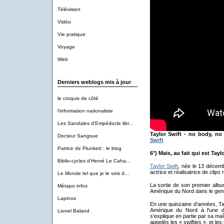
Télévision
Vidéo
Vie pratique
Voyage
Web
Derniers weblogs mis à jour
le croquis de côté
l'information nationaliste
Les Sandales d'Empédocle libr...
Taylor Swift - no body, no 
Docteur Sangsue
Swift
Patrice de Plunkett : le blog
6°) Mais, au fait qui est Tayl
Biblio-cycles d'Hervé Le Caha...
Taylor Swift
, née le 13 décemb
actrice et réalisatrice de clip
Le Monde tel que je le vois d...
La sortie de son premier album
Métapo infos
Amérique du Nord dans le genre
Lapinos
En une quinzaine d'années, Ta
Amérique du Nord à l'une de
Lionel Baland
s'explique en partie par sa ma
appelés les « swifties », et l