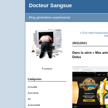
Docteur Sangsue
Blog généraliste expérimental
« D’où vient l’expressi
d'a
29/11/2021
Dans la série « Mes artic
Dofus
À propos
Catégories
Actualité
Anecdote
Art
Automobile