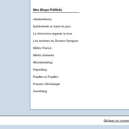
Mes Blogs Préférés
elisabethleroy
Ephéméride et Saint du jour
Le rhinocéros regarde la lune
Les archives du Docteur Sangsue
Météo France
Météo Isobares
Microbioteblog
Paperblog
Papilles et Pupilles
Passion Généalogie
Santéblog
Déclarer un contenu 