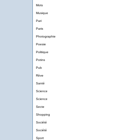
Mots
Musique
Pari
Paris
Photographie
Poesie
Politique
Potins
Pub
Rève
Santé
Science
Science
Secte
Shopping
Société
Société
Sport