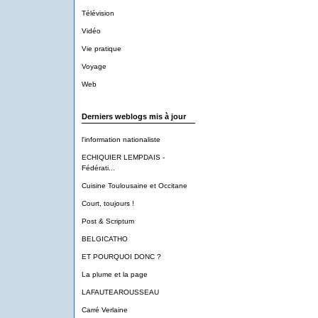
Télévision
Vidéo
Vie pratique
Voyage
Web
Derniers weblogs mis à jour
l'information nationaliste
ECHIQUIER LEMPDAIS -
Fédérati...
Cuisine Toulousaine et Occitane
Court, toujours !
Post & Scriptum
BELGICATHO
ET POURQUOI DONC ?
La plume et la page
LAFAUTEAROUSSEAU
Carré Verlaine