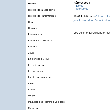
Références :
Histoire
-
Dofus
-
Site Dofus
Histoire de la Médecine
Histoire de l'informatique
10:01 Publié dans
Culture
,
Info
jour
,
Loisirs
,
Mots
,
Société
,
Vidé
Honte
Humour
Les commentaires sont fermé
Informatique
Informatique Médicale
Internet
Jeux
La pensée du jour
Le mot du jour
Le site du jour
Le vin du dimanche
Livre
Loisirs
Magie
Maladies des Hommes Célèbres
Médecine