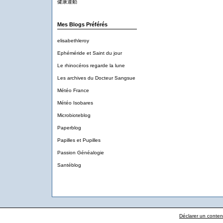
健康運動
Mes Blogs Préférés
elisabethleroy
Ephéméride et Saint du jour
Le rhinocéros regarde la lune
Les archives du Docteur Sangsue
Météo France
Météo Isobares
Microbioteblog
Paperblog
Papilles et Pupilles
Passion Généalogie
Santéblog
Déclarer un contenu 