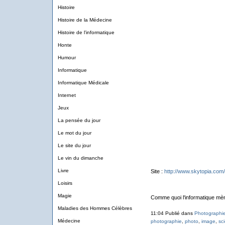
Histoire
Histoire de la Médecine
Histoire de l'informatique
Honte
Humour
Informatique
Informatique Médicale
Internet
Jeux
La pensée du jour
Le mot du jour
Le site du jour
Le vin du dimanche
Livre
Site :
http://www.skytopia.com/
Loisirs
Magie
Comme quoi l'informatique mèn
Maladies des Hommes Célèbres
11:04 Publié dans
Photographi
Médecine
photographie
,
photo
,
image
,
sc