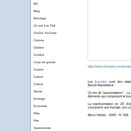
BD
Blog
Bricolage
Ce soir à la Télé
Chaîne YouTube
Cinéma
Citation
Comfort
Coup de gueule
http://www.skytopia.com/projec
Cuisine
Culture
Les
fractales
sont des objet
Culture
Benoît Mandelbrot.
Danse
On les dit "autosimilaires" : L
éléments qui composent le tout
Ecologie
La représentation en 2D d'
Economie
courament une fractale, est c
Fête
Micro Hebdo - 2009 - N° 606
Film
Gastronomie