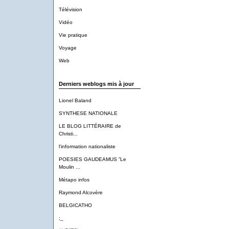
Télévision
Vidéo
Vie pratique
Voyage
Web
Derniers weblogs mis à jour
Lionel Baland
SYNTHESE NATIONALE
LE BLOG LITTÉRAIRE de
Christi...
l'information nationaliste
POESIES GAUDEAMUS ”Le
Moulin ...
Métapo infos
Raymond Alcovère
BELGICATHO
;_