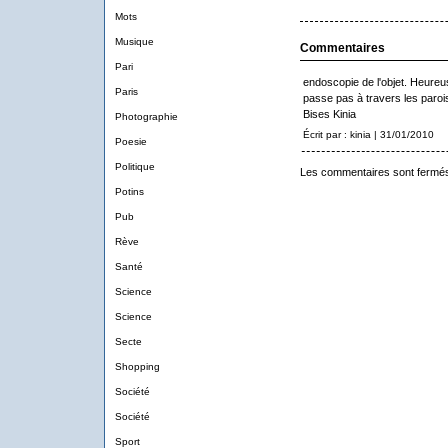
Mots
Musique
Commentaires
Pari
endoscopie de l'objet. Heure
Paris
passe pas à travers les parois
Bises Kinia
Photographie
Écrit par : kinia | 31/01/2010
Poesie
Politique
Les commentaires sont fermé
Potins
Pub
Rève
Santé
Science
Science
Secte
Shopping
Société
Société
Sport