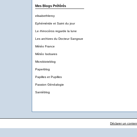
Mes Blogs Préférés
elisabethleroy
Ephéméride et Saint du jour
Le rhinocéros regarde la lune
Les archives du Docteur Sangsue
Météo France
Météo Isobares
Microbioteblog
Paperblog
Papilles et Pupilles
Passion Généalogie
Santéblog
Déclarer un contenu 