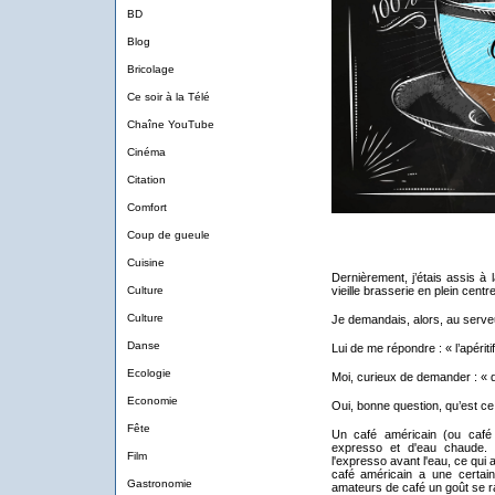
BD
Blog
Bricolage
Ce soir à la Télé
Chaîne YouTube
Cinéma
Citation
Comfort
Coup de gueule
Cuisine
Dernièrement, j’étais assis à
Culture
vieille brasserie en plein centr
Culture
Je demandais, alors, au serve
Danse
Lui de me répondre : « l’apéritif
Ecologie
Moi, curieux de demander : « q
Economie
Oui, bonne question, qu’est ce
Fête
Un café américain (ou café
expresso et d'eau chaude. 
Film
l'expresso avant l'eau, ce qui
café américain a une certaine
Gastronomie
amateurs de café un goût se r