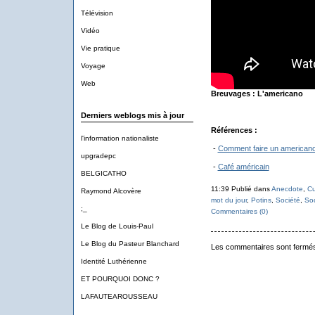
Télévision
Vidéo
Vie pratique
Voyage
Web
Breuvages : L'americano
Derniers weblogs mis à jour
Références :
l'information nationaliste
-
Comment faire un americano
upgradepc
-
Café américain
BELGICATHO
11:39 Publié dans
Anecdote
,
Cu
Raymond Alcovère
mot du jour
,
Potins
,
Société
,
Soc
;_
Commentaires (0)
Le Blog de Louis-Paul
Le Blog du Pasteur Blanchard
Les commentaires sont fermé
Identité Luthérienne
ET POURQUOI DONC ?
LAFAUTEAROUSSEAU