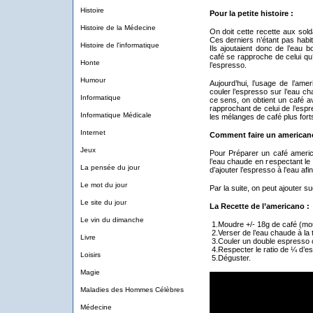
Histoire
Pour la petite histoire :
Histoire de la Médecine
On doit cette recette aux sol
Ces derniers n’étant pas habit
Histoire de l'informatique
Ils ajoutaient donc de l’eau b
café se rapproche de celui qu’
Honte
l’espresso.
Humour
Aujourd’hui, l’usage de l’amer
couler l’espresso sur l’eau 
Informatique
ce sens, on obtient un café av
rapprochant de celui de l’espr
Informatique Médicale
les mélanges de café plus fort
Internet
Comment faire un american
Jeux
Pour Préparer un café ameri
l’eau chaude en respectant le 
La pensée du jour
d’ajouter l’espresso à l’eau af
Le mot du jour
Par la suite, on peut ajouter su
Le site du jour
La Recette de l’americano :
Le vin du dimanche
1.Moudre +/- 18g de café (mo
2.Verser de l’eau chaude à la 
Livre
3.Couler un double espresso c
4.Respecter le ratio de ¼ d’e
Loisirs
5.Déguster.
Magie
Maladies des Hommes Célèbres
Médecine