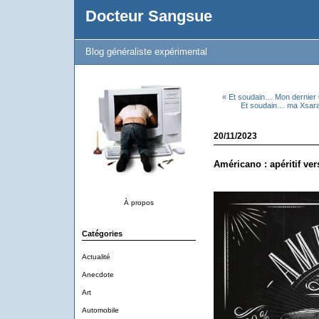
Docteur Sangsue
Blog généraliste expérimental
« Et soudain… Mon dernier 
Et soudain… ma Xsara 
20/11/2023
Américano : apéritif ve
À propos
Catégories
Actualité
Anecdote
Art
Automobile