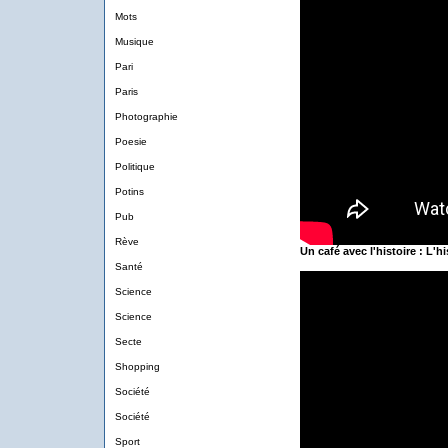
Mots
Musique
Pari
Paris
Photographie
Poesie
Politique
Potins
Pub
Rève
Un café avec l'histoire : L'h
Santé
Science
Science
Secte
Shopping
Société
Société
Sport