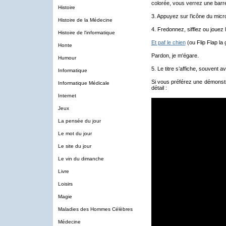
colorée, vous verrez une barr
Histoire
3. Appuyez sur l’icône du mic
Histoire de la Médecine
4. Fredonnez, sifflez ou joue
Histoire de l'informatique
Et paf le chien
(ou Flip Flap la g
Honte
Pardon, je m'égare.
Humour
5. Le titre s’affiche, souvent
Informatique
Si vous préférez une démonstra
Informatique Médicale
détail :
Internet
Jeux
La pensée du jour
Le mot du jour
Le site du jour
Le vin du dimanche
Livre
Loisirs
Magie
Maladies des Hommes Célèbres
Médecine