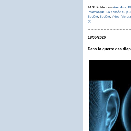
14:38 Publié dans
Anecdote
,
Bl
Informatique
,
La pensée du jour
Société
,
Société
,
Vidéo
,
Vie pra
(2)
18/05/2026
Dans la guerre des diap