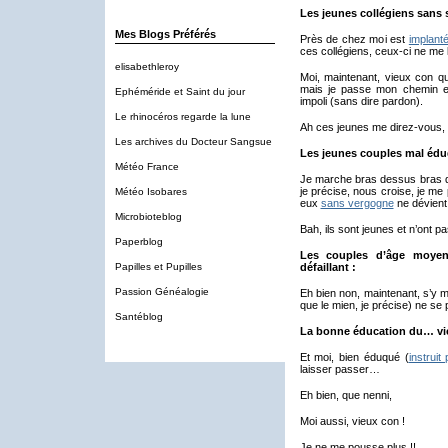
Les jeunes collégiens sans s
Mes Blogs Préférés
Près de chez moi est
implant
ces collégiens, ceux-ci ne me 
elisabethleroy
Moi, maintenant, vieux con q
mais je passe mon chemin en
Ephéméride et Saint du jour
impoli (sans dire pardon).
Le rhinocéros regarde la lune
Ah ces jeunes me direz-vous,
Les archives du Docteur Sangsue
Les jeunes couples mal édu
Météo France
Je marche bras dessus bras
je précise, nous croise, je m
Météo Isobares
eux
sans vergogne
ne dévient 
Microbioteblog
Bah, ils sont jeunes et n’ont p
Paperblog
Les couples d’âge moyen 
Papilles et Pupilles
défaillant :
Passion Généalogie
Eh bien non, maintenant, s’y 
que le mien, je précise) ne se
Santéblog
La bonne éducation du… vi
Et moi, bien éduqué (
instruit
laisser passer…
Eh bien, que nenni,
Moi aussi, vieux con !
Je ne me pousse plus !!