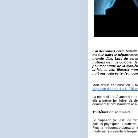
J’ai découvert cette bataill
ma fille dans le départemen
grande Ville. Lors de certai
notions de musicologie. Je 
peu technique de la manière 
article se veut illustrer m
nuit pas, cela évite de mouri
Mon article est basé en « tr
diapason donne-t-il le la 440 e
La note qui sert à accorder to
elle a même fait l’objet de d
comment le "la" standardisé à
1°) Définition sommaire :
Le diapason (a’) est une fr
calculs physiques, il suffit d
Plus la fréquence-diapason 
moderne représente la fréquen