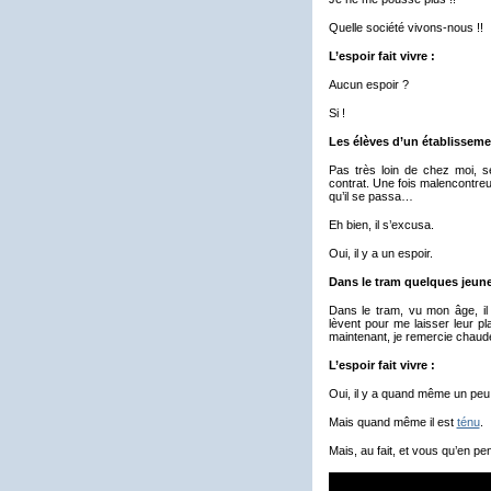
Quelle société vivons-nous !!
L’espoir fait vivre :
Aucun espoir ?
Si !
Les élèves d’un établisseme
Pas très loin de chez moi, s
contrat. Une fois malencontre
qu’il se passa…
Eh bien, il s’excusa.
Oui, il y a un espoir.
Dans le tram quelques jeunes
Dans le tram, vu mon âge, il 
lèvent pour me laisser leur pl
maintenant, je remercie chaudem
L’espoir fait vivre :
Oui, il y a quand même un peu 
Mais quand même il est
ténu
.
Mais, au fait, et vous qu’en p