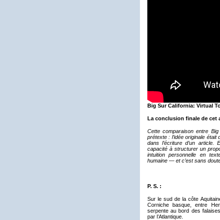
Big Sur California: Virtual T
La conclusion finale de cet a
Cette comparaison entre Big S
prétexte : l’idée originale éta
dans l’écriture d’un article. 
capacité à structurer un prop
intuition personnelle en tex
humaine — et c’est sans doute 
P. S. :
Sur le sud de la côte Aquitain
Corniche basque, entre Hen
serpente au bord des falaises
par l’Atlantique.