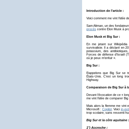
Introduction de l’article :
Voici comment me vint l’idée d
Sam Altman, un des fondateu
procès
contre Elon Musk à pr
Elon Musk et Big Sur :
En me jetant sur Wikipédia à 
survivaliste. Il a déclaré en 20
potassium, des antibiotique
Forces de défense d'Israël (T
où je peux m'enfuir ».
Big Sur :
Rappelons que Big Sur se tro
États‑Unis. C’est un long tro
Highway.
Comparaison de Big Sur à la
Devant l’évocation de ce « long
me vint l’idée de comparer Big 
Mais alors la flemme me vint et 
Microsoft :
Copilot
. Voici
in-ex
trop scolaire, sans ressenti h
Big Sur et la côte aquitaine 
1°) Accroche :