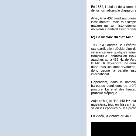
En 1884, il obtient de la comm
de loi normalisant le diapason 
Ainsi, le la 432 n'est aucune
instruments". Mais tout simple
matière qui ait historiquem
nouveau standard s'est répan
6°) La victoire du "la" 440 :
1939 : A Londres, la Fédérati
standardisation décide d’un d
sera entérinée quelques année
(toujours à Londres) en 1953.
attachés au la 432 Hz de Verdi
la 440 Hz deviendra une norme
dans tous les conservatoires
donc gagné la bataille insti
international.
Cependant, dans le domain
baroques continuent de préfér
procure. En effet des haute
pratique d’époque.
Aujourd’hui, le "la" 440 Hz es
musiciens, tout en laissant à 
selon les époques ou les préf
En vidéo, la victoire du 440 :