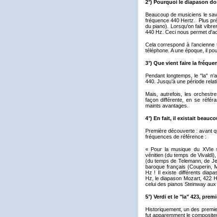
2°) Pourquoi le diapason donn
Beaucoup de musiciens le save
fréquence 440 Hertz. Plus préc
du piano). Lorsqu'on fait vibr
440 Hz. Ceci nous permet d'ac
Cela correspond à l’ancienne t
téléphone. A une époque, il pou
3°) Que vient faire la fréque
Pendant longtemps, le "la" n’
440. Jusqu’à une période relati
Mais, autrefois, les orchestr
façon différente, en se référa
maints avantages.
4°) En fait, il existait beau
Première découverte : avant que
fréquences de référence :
« Pour la musique du XVIe si
vénitien (du temps de Vivaldi)
(du temps de Telemann, de Jea
baroque français (Couperin, M
Hz ! Il existe différents dia
Hz, le diapason Mozart, 422 Hz,
celui des pianos Steinway aux
5°) Verdi et le "la" 423, prem
Historiquement, un des premie
fut apparemment le compositeur