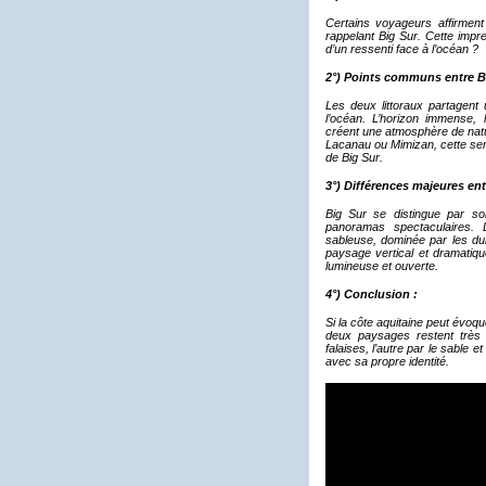
Certains voyageurs affirment
rappelant Big Sur. Cette impre
d’un ressenti face à l’océan ?
2°) Points communs entre Big
Les deux littoraux partagent
l’océan. L’horizon immense, 
créent une atmosphère de natu
Lacanau ou Mimizan, cette sens
de Big Sur.
3°) Différences majeures entr
Big Sur se distingue par so
panoramas spectaculaires. L
sableuse, dominée par les dun
paysage vertical et dramatique
lumineuse et ouverte.
4°) Conclusion :
Si la côte aquitaine peut évoq
deux paysages restent très d
falaises, l’autre par le sable 
avec sa propre identité.