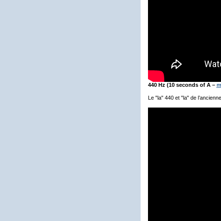
440 Hz (10 seconds of A –
m
Le "la" 440 et "la" de l’ancienn