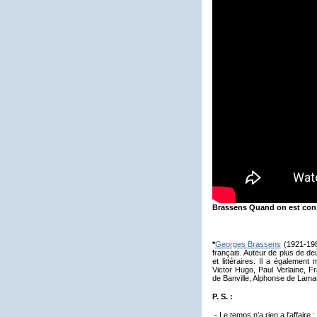
Brassens Quand on est con,
*
Georges Brassens
(1921-198
français. Auteur de plus de d
et littéraires. Il a égalemen
Victor Hugo, Paul Verlaine, F
de Banville, Alphonse de Lama
P. S. :
- Le temps n'a rien a l'affaire :