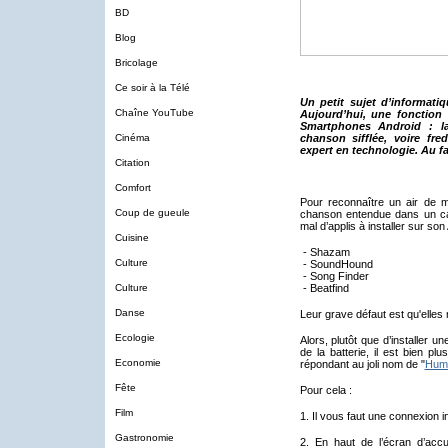
BD
Blog
Bricolage
Ce soir à la Télé
Un petit sujet d’informatiq
Chaîne YouTube
Aujourd’hui, une fonctio
Smartphones Android : la
Cinéma
chanson sifflée, voire fr
expert en technologie. Au fa
Citation
Comfort
Pour reconnaître un air de 
Coup de gueule
chanson entendue dans un café
mal d’applis à installer sur so
Cuisine
- Shazam
Culture
- SoundHound
- Song Finder
Culture
- Beatfind
Danse
Leur grave défaut est qu'elles
Ecologie
Alors, plutôt que d’installer u
de la batterie, il est bien plu
Economie
répondant au joli nom de "
Hum 
Fête
Pour cela :
Film
1. Il vous faut une connexion i
Gastronomie
2. En haut de l’écran d’acc