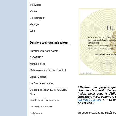
Télévision
Vidéo
Vie pratique
Voyage
Web
Derniers weblogs mis à jour
l'information nationaliste
CICATRICE
Métapo infos
Mais regarde donc le chemin !
Lionel Baland
La Bande Adhésive
Attention, les propos qu
Le blog de Jean-Luc ROMERO-
choquer, c’est voulu. Cet arti
! Moi, vieux con, je déd
MI...
éducation. Mais, comme le 
fait rien à l'affaire
» : « Le te
Saint Pierre-Bonsecours
on est con ».
Identité Luthérienne
Je pose le tableau ou plutôt les
KallyVasco