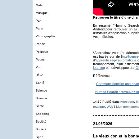
Mots
Musique
Retrouver le titre d'une cha
Pari
En résumé, "Hum to Search" 
Paris
Android pour retrouver un air
d’installer d’application supp
Photographie
vos mélodies.
Poesie
Politique
*
Accrochez-vous (ou décroche
est basée sur de l’
intelligence 
Potins
d’
apprentissage automatique
c
fredonnement, d’un siffleme
Pub
learning
est développée par
Go
Rève
Référence :
Santé
-
Comment identifier une chan
Science
-
Hum to Search : retrouvez un
Science
14:19 Publié dans
Anecdote
,
In
Secte
pratique
,
Web
|
Lien permanent
Shopping
Société
21/05/2026
Société
Le vieux con et la bonn
Sport