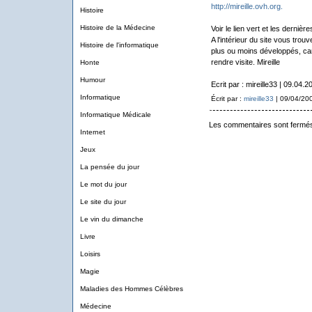
http://mireille.ovh.org.
Histoire
Histoire de la Médecine
Voir le lien vert et les dernièr
A l'intérieur du site vous tro
Histoire de l'informatique
plus ou moins développés, car 
rendre visite. Mireille
Honte
Humour
Ecrit par : mireille33 | 09.04.2
Informatique
Écrit par :
mireille33
| 09/04/20
Informatique Médicale
Les commentaires sont fermé
Internet
Jeux
La pensée du jour
Le mot du jour
Le site du jour
Le vin du dimanche
Livre
Loisirs
Magie
Maladies des Hommes Célèbres
Médecine