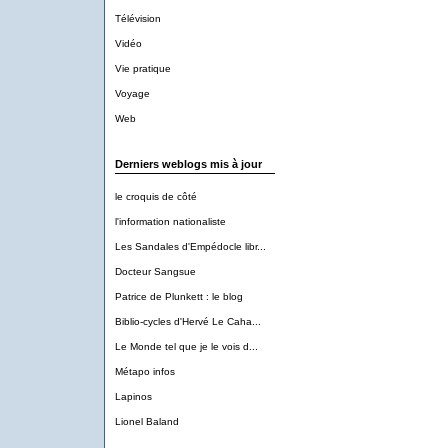
Télévision
Vidéo
Vie pratique
Voyage
Web
Derniers weblogs mis à jour
le croquis de côté
l'information nationaliste
Les Sandales d'Empédocle libr...
Docteur Sangsue
Patrice de Plunkett : le blog
Biblio-cycles d'Hervé Le Caha...
Le Monde tel que je le vois d...
Métapo infos
Lapinos
Lionel Baland