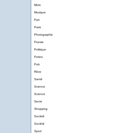
Mots
Musique
Pari
Paris
Photographie
Poesie
Politique
Potins
Pub
Rève
Santé
Science
Science
Secte
Shopping
Société
Société
Sport