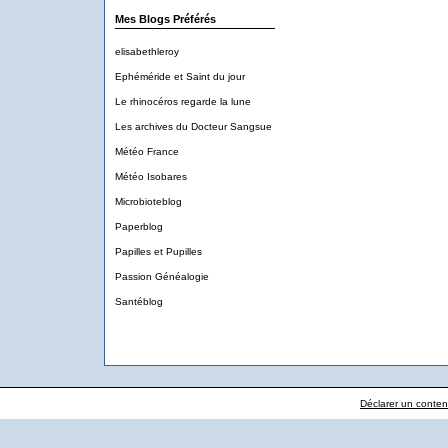
Mes Blogs Préférés
elisabethleroy
Ephéméride et Saint du jour
Le rhinocéros regarde la lune
Les archives du Docteur Sangsue
Météo France
Météo Isobares
Microbioteblog
Paperblog
Papilles et Pupilles
Passion Généalogie
Santéblog
Déclarer un contenu 