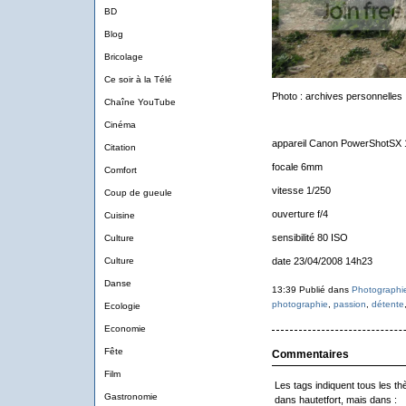
BD
Blog
Bricolage
Ce soir à la Télé
Photo : archives personnelles
Chaîne YouTube
Cinéma
appareil Canon PowerShotSX 
Citation
focale 6mm
Comfort
vitesse 1/250
Coup de gueule
ouverture f/4
Cuisine
sensibilité 80 ISO
Culture
Culture
date 23/04/2008 14h23
Danse
13:39 Publié dans
Photographi
photographie
,
passion
,
détente
Ecologie
Economie
Fête
Commentaires
Film
Les tags indiquent tous les thè
Gastronomie
dans hautetfort, mais dans :