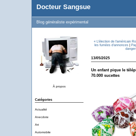
Docteur Sangsue
Blog généraliste expérimental
« L’élection de l’américain R
les fumées d’annonces
|
Pag
danger
13/05/2025
Un enfant pique le télép
70.000 sucettes
À propos
Catégories
Actualité
Anecdote
Art
Automobile