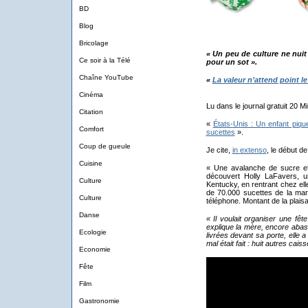
BD
Blog
Bricolage
« Un peu de culture ne nuit
Ce soir à la Télé
pour un sot ».
Chaîne YouTube
«
La valeur n’attend point 
Cinéma
Lu dans le journal gratuit 20 Mi
Citation
«
États-Unis : Un enfant pique
Comfort
sucettes
».
Coup de gueule
Je cite,
in extenso
, le début de 
Cuisine
« Une avalanche de sucre et 
découvert Holly LaFavers, u
Culture
Kentucky, en rentrant chez el
de 70.000 sucettes de la m
Culture
téléphone. Montant de la plaisa
Danse
« Il voulait organiser une fête
explique la mère, encore abas
Ecologie
livrées devant sa porte, elle 
mal était fait : huit autres cais
Economie
Fête
Film
Gastronomie