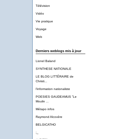
Télévision
Vidéo
Vie pratique
Voyage
Web
Derniers weblogs mis à jour
Lionel Baland
SYNTHESE NATIONALE
LE BLOG LITTÉRAIRE de
Christi...
l'information nationaliste
POESIES GAUDEAMUS ”Le
Moulin ...
Métapo infos
Raymond Alcovère
BELGICATHO
;_