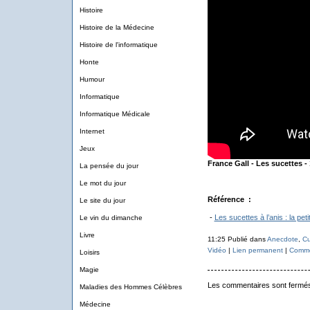
Histoire
Histoire de la Médecine
Histoire de l'informatique
Honte
Humour
Informatique
Informatique Médicale
Internet
Jeux
France Gall - Les sucettes -
La pensée du jour
Le mot du jour
Référence :
Le site du jour
-
Les sucettes à l’anis : la peti
Le vin du dimanche
Livre
11:25 Publié dans
Anecdote
,
Cu
Vidéo
|
Lien permanent
|
Commen
Loisirs
Magie
Les commentaires sont fermé
Maladies des Hommes Célèbres
Médecine