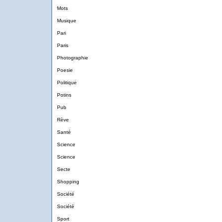
Mots
Musique
Pari
Paris
Photographie
Poesie
Politique
Potins
Pub
Rève
Santé
Science
Science
Secte
Shopping
Société
Société
Sport