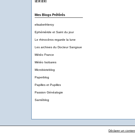
健康運動
Mes Blogs Préférés
elisabethleroy
Ephéméride et Saint du jour
Le rhinocéros regarde la lune
Les archives du Docteur Sangsue
Météo France
Météo Isobares
Microbioteblog
Paperblog
Papilles et Pupilles
Passion Généalogie
Santéblog
Déclarer un contenu 