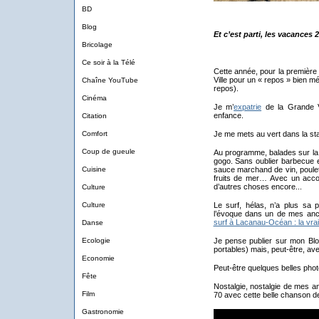
BD
Blog
Et c’est parti, les vacances 
Bricolage
Ce soir à la Télé
Cette année, pour la première 
Ville pour un « repos » bien mér
Chaîne YouTube
repos).
Cinéma
Je m’
expatrie
de la Grande Vi
enfance.
Citation
Comfort
Je me mets au vert dans la stat
Coup de gueule
Au programme, balades sur la 
gogo. Sans oublier barbecue e
Cuisine
sauce marchand de vin, poulet
fruits de mer… Avec un acco
d’autres choses encore...
Culture
Culture
Le surf, hélas, n’a plus sa p
l’évoque dans un de mes anci
surf à Lacanau-Océan : la vra
Danse
Ecologie
Je pense publier sur mon Blo
portables) mais, peut-être, av
Economie
Peut-être quelques belles pho
Fête
Nostalgie, nostalgie de mes a
Film
70 avec cette belle chanson d
Gastronomie