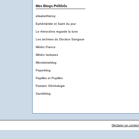
Mes Blogs Préférés
elisabethleroy
Ephéméride et Saint du jour
Le rhinocéros regarde la lune
Les archives du Docteur Sangsue
Météo France
Météo Isobares
Microbioteblog
Paperblog
Papilles et Pupilles
Passion Généalogie
Santéblog
Déclarer un contenu 