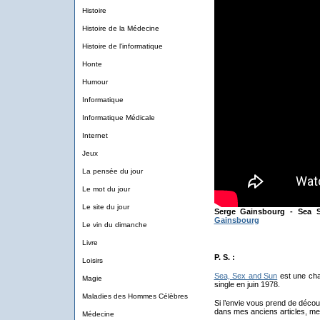
Histoire
Histoire de la Médecine
Histoire de l'informatique
Honte
Humour
Informatique
Informatique Médicale
Internet
Jeux
La pensée du jour
Le mot du jour
Le site du jour
Serge Gainsbourg - Sea S
Gainsbourg
Le vin du dimanche
Livre
P. S. :
Loisirs
Sea, Sex and Sun
est une cha
Magie
single en juin 1978.
Maladies des Hommes Célèbres
Si l’envie vous prend de déco
dans mes anciens articles, mes
Médecine