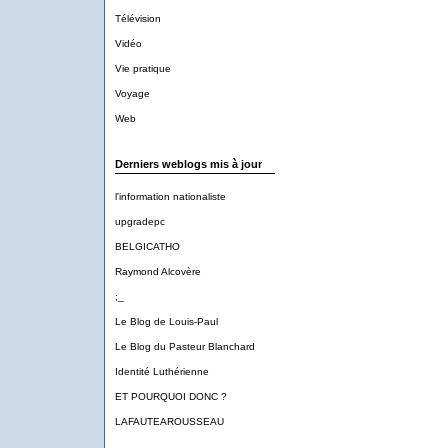
Télévision
Vidéo
Vie pratique
Voyage
Web
Derniers weblogs mis à jour
l'information nationaliste
upgradepc
BELGICATHO
Raymond Alcovère
;_
Le Blog de Louis-Paul
Le Blog du Pasteur Blanchard
Identité Luthérienne
ET POURQUOI DONC ?
LAFAUTEAROUSSEAU