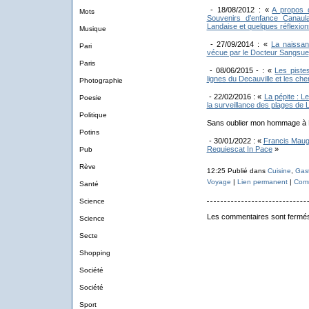
- 18/08/2012 : «
A propos d
Mots
Souvenirs d’enfance Canaul
Landaise et quelques réflexions
Musique
- 27/09/2014 : «
La naissan
Pari
vécue par le Docteur Sangsue
Paris
- 08/06/2015 - : «
Les piste
lignes du Decauville et les ch
Photographie
- 22/02/2016 : «
La pépite : L
Poesie
la surveillance des plages d
Politique
Sans oublier mon hommage à 
Potins
- 30/01/2022 : «
Francis Maug
Requiescat In Pace
»
Pub
Rève
12:25 Publié dans
Cuisine
,
Gas
Voyage
|
Lien permanent
|
Comm
Santé
Science
Les commentaires sont fermé
Science
Secte
Shopping
Société
Société
Sport