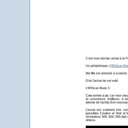
C’est mon dernier achat à la 
Un périphérique, L’
IRIScan Bo
Ma fille est amenée à scanner 
D’où l’achat de cet outil.
L’IRIScan Book 3.
Cela tombe à pic car mon vieu
et commence, d'ailleurs, à do
attente de l'achat d'un nouveau s
L’essai est vraiment très co
possibles Couleur et Noir et 
résolutions 300, 600, 900 dpi) qu
obtenu.