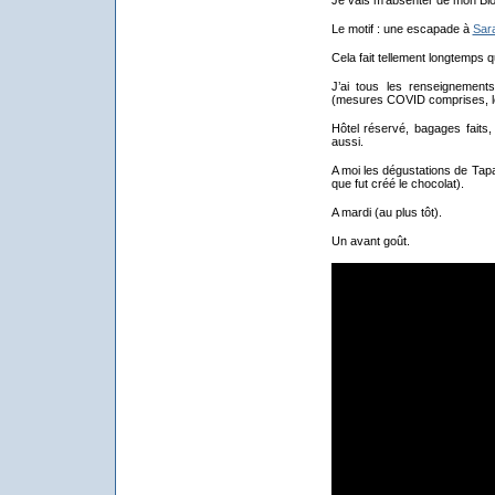
Je vais m’absenter de mon Blog
Le motif : une escapade à
Sar
Cela fait tellement longtemps q
J’ai tous les renseignement
(mesures COVID comprises, le 
Hôtel réservé, bagages faits,
aussi.
A moi les dégustations de Tapa
que fut créé le chocolat).
A mardi (au plus tôt).
Un avant goût.