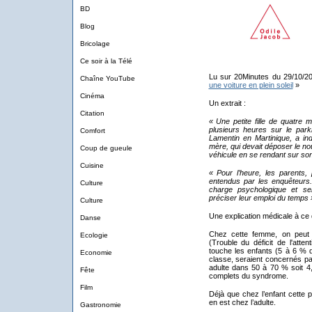
BD
Blog
Bricolage
Ce soir à la Télé
Lu sur 20Minutes du 29/10/2
Chaîne YouTube
une voiture en plein soleil
»
Cinéma
Un extrait :
Citation
« Une petite fille de quatre 
plusieurs heures sur le par
Comfort
Lamentin en Martinique, a in
mère, qui devait déposer le no
Coup de gueule
véhicule en se rendant sur son
Cuisine
« Pour l’heure, les parents,
entendus par les enquêteurs. 
Culture
charge psychologique et se
préciser leur emploi du temps 
Culture
Une explication médicale à ce
Danse
Chez cette femme, on peut p
Ecologie
(Trouble du déficit de l'atte
touche les enfants (5 à 6 % de
Economie
classe, seraient concernés pa
adulte dans 50 à 70 % soit 4,
Fête
complets du syndrome.
Film
Déjà que chez l’enfant cette 
en est chez l’adulte.
Gastronomie