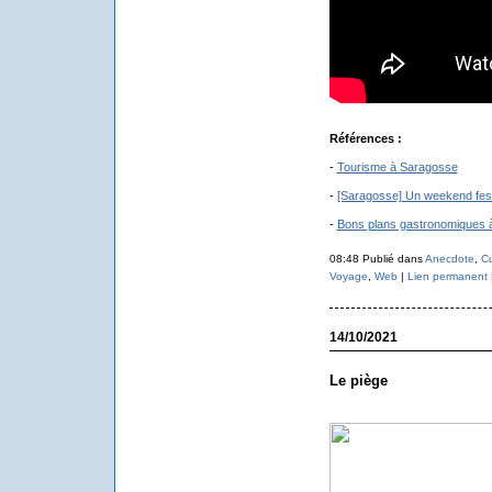
Références :
-
Tourisme à Saragosse
-
[Saragosse] Un weekend festi
-
Bons plans gastronomiques 
08:48 Publié dans
Anecdote
,
Cu
Voyage
,
Web
|
Lien permanent
14/10/2021
Le piège