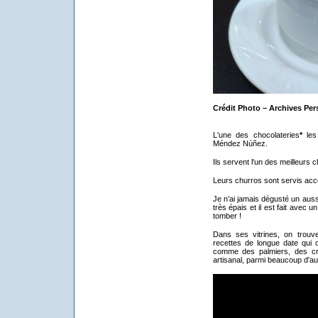
Crédit Photo – Archives Per
L'une des chocolateries
*
les 
Méndez Núñez.
Ils servent l'un des meilleurs ch
Leurs churros sont servis acc
Je n’ai jamais dégusté un aussi 
très épais et il est fait avec 
tomber !
Dans ses vitrines, on trouv
recettes de longue date qui 
comme des palmiers, des cro
artisanal, parmi beaucoup d'au