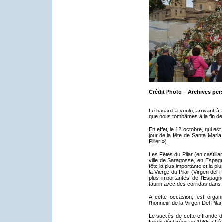
Crédit Photo – Archives per
Le hasard à voulu, arrivant à
que nous tombâmes à la fin d
En effet, le 12 octobre, qui est
jour de la fête de Santa Maria 
Pilier »).
Les Fêtes du Pilar (en castillan
ville de Saragosse, en Espagne
fête la plus importante et la p
la Vierge du Pilar (Virgen del P
plus importantes de l'Espag
taurin avec des corridas dans
A cette occasion, est organi
l’honneur de la Virgen Del Pilar
Le succès de cette offrande de
furent déclarées en 1965 « Fête