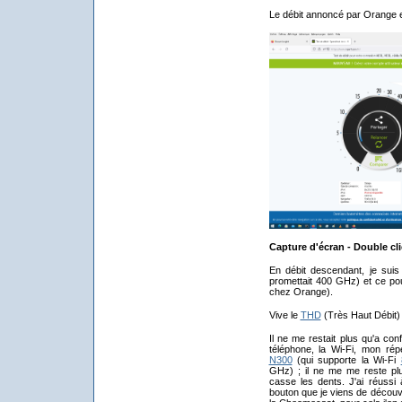
Le débit annoncé par Orange es
Capture d'écran - Double cli
En débit descendant, je su
promettait 400 GHz) et ce p
chez Orange).
Vive le
THD
(Très Haut Débit) 
Il ne me restait plus qu'a con
téléphone, la Wi-Fi, mon ré
N300
(qui supporte la Wi-Fi
GHz) ; il ne me me reste pl
casse les dents. J'ai réussi 
bouton que je viens de découvri