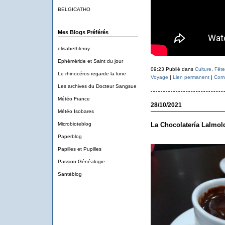
BELGICATHO
Mes Blogs Préférés
elisabethleroy
Ephéméride et Saint du jour
09:23 Publié dans
Culture
,
Fête
Le rhinocéros regarde la lune
Voyage
|
Lien permanent
|
Comm
Les archives du Docteur Sangsue
Météo France
28/10/2021
Météo Isobares
Microbioteblog
La Chocolatería Lalmol
Paperblog
Papilles et Pupilles
Passion Généalogie
Santéblog