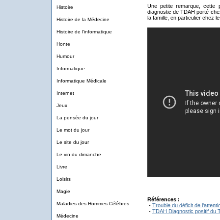
Une petite remarque, cette p
Histoire
diagnostic de TDAH porté chez
la famille, en particulier chez l
Histoire de la Médecine
Histoire de l'informatique
Honte
Humour
Informatique
Informatique Médicale
Internet
Jeux
La pensée du jour
Le mot du jour
Le site du jour
Le vin du dimanche
Livre
Loisirs
Magie
Références :
Maladies des Hommes Célèbres
-
Trouble du déficit de l'atten
-
TDAH Diagnostic positif du 
Médecine