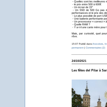
- Quelles sont les meilleures
- le prix entre 500 à 600€
- Un écran de 15"
- Un SSD de 500 Go pas d’ut
performances et le prix des d
- Le plus possible de port USB
- Une batterie performante po
- Un processeur « correct » à 
- Quelle RAM ?
- Y a-t-il une carte mère pour
Mais, par curiosité, quel pour
rêve.
15:07 Publié dans
Anecdote
,
In
permanent
|
Commentaires (2)
24/10/2021
Les fêtes del Pilar à Sa