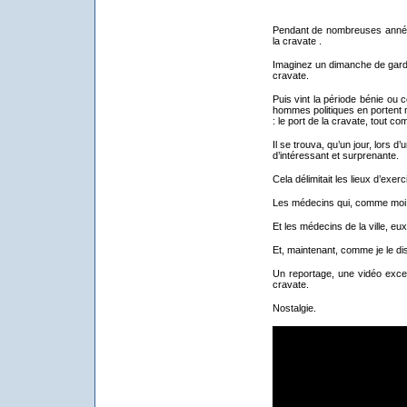
Pendant de nombreuses années,
la cravate .
Imaginez un dimanche de garde,
cravate.
Puis vint la période bénie ou
hommes politiques en portent m
: le port de la cravate, tout c
Il se trouva, qu’un jour, lors 
d’intéressant et surprenante.
Cela délimitait les lieux d’exe
Les médecins qui, comme moi, 
Et les médecins de la ville, eux
Et, maintenant, comme je le di
Un reportage, une vidéo excep
cravate.
Nostalgie.