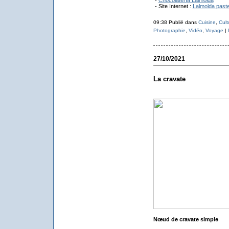
-
Chocolatería Lalmolda
- Site Internet :
Lalmolda past
09:38 Publié dans
Cuisine
,
Cult
Photographie
,
Vidéo
,
Voyage
|
27/10/2021
La cravate
Nœud de cravate simple