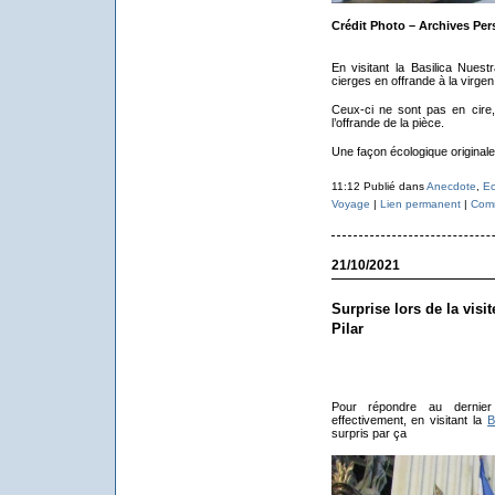
Crédit Photo – Archives Per
En visitant la Basilica Nuestr
cierges en offrande à la virgen 
Ceux-ci ne sont pas en cire
l’offrande de la pièce.
Une façon écologique originale
11:12 Publié dans
Anecdote
,
Ec
Voyage
|
Lien permanent
|
Comm
21/10/2021
Surprise lors de la visi
Pilar
Pour répondre au dernier
effectivement, en visitant la
B
surpris par ça