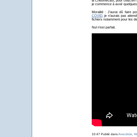
la Cheomecast, pour cela j'en
je commence à avoir quelques lu
Moralité : J’aurai dû faire p
COVID
, je n’aurais pas atten
fichiers notamment pour les dev
Nul n’est parfait.
10:47 Publié dans
Anecdote
,
Hi