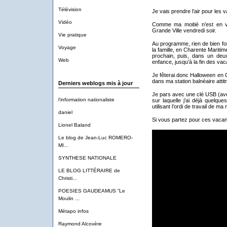
Télévision
Je vais prendre l’air pour les 
Vidéo
Comme ma moitié n’est en vac
Grande Ville vendredi soir.
Vie pratique
Au programme, rien de bien fol
Voyage
la famille, en Charente Mariti
prochain, puis, dans un deu
Web
enfance, jusqu’à la fin des va
Je fêterai donc Halloween en 
dans ma station balnéaire attit
Derniers weblogs mis à jour
Je pars avec une clé USB (a
l'information nationaliste
sur laquelle j’ai déjà quelque
utilisant l’ordi de travail de ma 
daniel
Si vous partez pour ces vacan
Lionel Baland
Le blog de Jean-Luc ROMERO-
MI...
SYNTHESE NATIONALE
LE BLOG LITTÉRAIRE de
Christi...
POESIES GAUDEAMUS ”Le
Moulin ...
Métapo infos
Raymond Alcovère