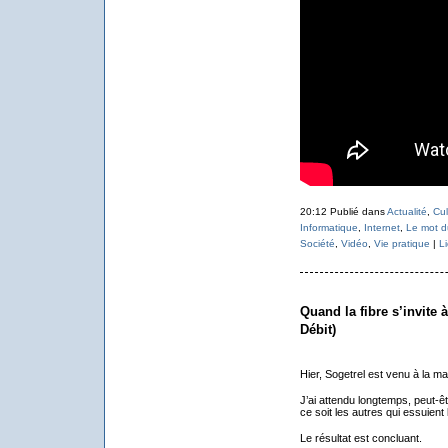
20:12 Publié dans
Actualité
,
Cul
Informatique
,
Internet
,
Le mot du
Société
,
Vidéo
,
Vie pratique
|
L
Quand la fibre s’invite 
Débit)
Hier, Sogetrel est venu à la mai
J’ai attendu longtemps, peut-êt
ce soit les autres qui essuient 
Le résultat est concluant.