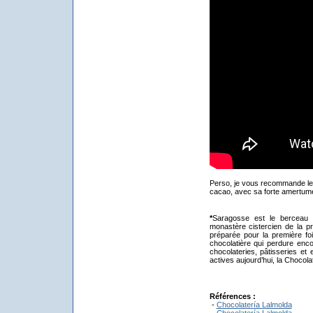
Perso, je vous recommande le 
cacao, avec sa forte amertume,
*
Saragosse est le berceau 
monastère cistercien de la pr
préparée pour la première foi
chocolatière qui perdure enc
chocolateries, pâtisseries et
actives aujourd’hui, la Chocolate
Références :
-
Chocolatería Lalmolda