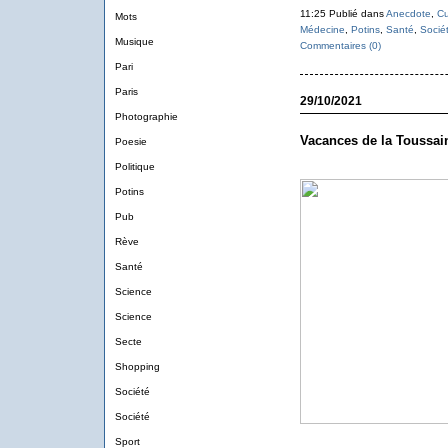
11:25 Publié dans
Anecdote
,
Cu
Mots
Médecine
,
Potins
,
Santé
,
Socié
Musique
Commentaires (0)
Pari
Paris
29/10/2021
Photographie
Vacances de la Toussai
Poesie
Politique
Potins
Pub
Rève
Santé
Science
Science
Secte
Shopping
Société
Société
Sport