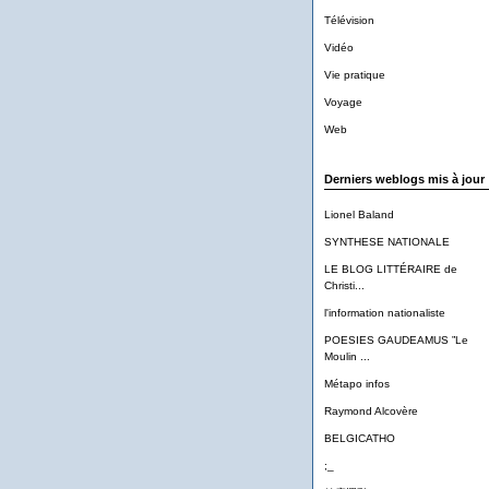
Télévision
Vidéo
Vie pratique
Voyage
Web
Derniers weblogs mis à jour
Lionel Baland
SYNTHESE NATIONALE
LE BLOG LITTÉRAIRE de
Christi...
l'information nationaliste
POESIES GAUDEAMUS ”Le
Moulin ...
Métapo infos
Raymond Alcovère
BELGICATHO
;_