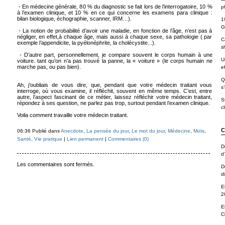
- En médecine générale, 80 % du diagnostic se fait lors de l’interrogatoire, 10 %
p
à l’examen clinique, et 10 % en ce qui concerne les examens para clinique :
bilan biologique, échographie, scanner, IRM…).
1
G
- La notion de probabilité d’avoir une maladie, en fonction de l’âge, n’est pas à
négliger, en effet,à chaque âge, mais aussi à chaque sexe, sa pathologie ( par
C
exemple l’appendicite, la pyélonéphrite, la cholécystite...).
s
- D’autre part, personnellement, je compare souvent le corps humain à une
U
voiture. tant qu’on n’a pas trouvé la panne, la « voiture » (le corps humain ne
marche pas, ou pas bien).
ef
Q
Ah, j’oubliais de vous dire, que, pendant que votre médecin traitant vous
s’
interroge, où vous examine, il réfléchit, souvent en même temps. C’est, entre
autre, l’aspect fascinant de ce métier, laissez réfléchir votre médecin traitant,
S
répondez à ses question, ne parlez pas trop, surtout pendant l’examen clinique.
cl
Voila comment travaille votre médecin traitant.
C
06:36 Publié dans
Anecdote
,
La pensée du jour
,
Le mot du jour
,
Médecine
,
Mots
,
Santé
,
Vie pratique
|
Lien permanent
|
Commentaires (0)
D
d
Les commentaires sont fermés.
D
d
E
2
E
C