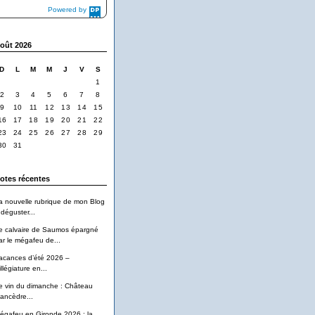
Powered by
DaysPedia.com
oût 2026
D
L
M
M
J
V
S
1
2
3
4
5
6
7
8
9
10
11
12
13
14
15
16
17
18
19
20
21
22
23
24
25
26
27
28
29
30
31
otes récentes
a nouvelle rubrique de mon Blog
 déguster...
e calvaire de Saumos épargné
ar le mégafeu de...
acances d’été 2026 –
llégiature en...
e vin du dimanche : Château
ancèdre...
égafeu en Gironde 2026 : la