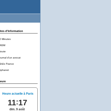
ites d'Information
0 Minutes
NSM
toute
ournal d'un avocat
étéo France
rphanet
eure
Heure actuelle à Paris
11
17
dim. 9 août