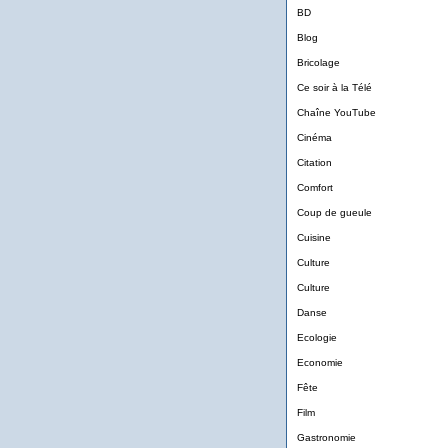
BD
Blog
Bricolage
Ce soir à la Télé
Chaîne YouTube
Cinéma
Citation
Comfort
Coup de gueule
Cuisine
Culture
Culture
Danse
Ecologie
Economie
Fête
Film
Gastronomie