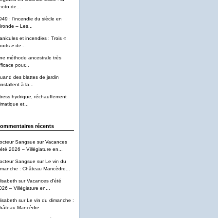
hoto de...
949 : l’incendie du siècle en
ironde – Les...
anicules et incendies : Trois «
horts » de...
ne méthode ancestrale très
ficace pour...
uand des blattes de jardin
installent à la...
tress hydrique, réchauffement
imatique et...
ommentaires récents
octeur Sangsue
sur
Vacances
’été 2026 – Villégiature en...
octeur Sangsue
sur
Le vin du
imanche : Château Mancèdre...
lisabeth
sur
Vacances d’été
026 – Villégiature en...
lisabeth
sur
Le vin du dimanche :
hâteau Mancèdre...