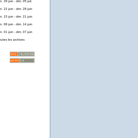
n. 29 juin - dim. 05 juil.
n. 22 juin - dim. 28 juin
n. 15 juin - dim. 21 juin
n. 08 juin - dim. 14 juin
n. 01 juin - dim. 07 juin
outes les archives