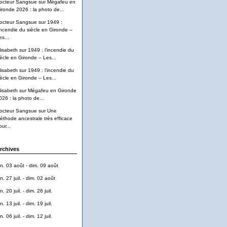
octeur Sangsue
sur
Mégafeu en
ironde 2026 : la photo de...
octeur Sangsue
sur
1949 :
’incendie du siècle en Gironde –
es...
lisabeth
sur
1949 : l’incendie du
iècle en Gironde – Les...
lisabeth
sur
1949 : l’incendie du
iècle en Gironde – Les...
lisabeth
sur
Mégafeu en Gironde
026 : la photo de...
octeur Sangsue
sur
Une
éthode ancestrale très efficace
ur...
rchives
un. 03 août - dim. 09 août
n. 27 juil. - dim. 02 août
n. 20 juil. - dim. 26 juil.
n. 13 juil. - dim. 19 juil.
n. 06 juil. - dim. 12 juil.