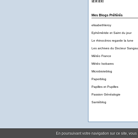
健康運動
Mes Blogs Préférés
elisabethleroy
Ephéméride et Saint du jour
Le rhinocéros regarde la lune
Les archives du Docteur Sangs
Météo France
Météo Isobares
Microbioteblog
Paperblog
Papilles et Pupilles
Passion Généalogie
Santéblog
En poursuivant votre navigation sur ce site, vous