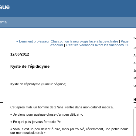
sue
ental
S
« L’éminent professeur Charcot : où la neurologie face à la psychiatre
|
Page
d'accueil
|
C’est les vacances avant les vacances ! »
2
12/06/2012
A
A
Kyste de l'épididyme
J
M
Kyste de l'épididyme (tumeur bégnine).
O
H
Cet après midi, un homme de 27ans, rentre dans mon cabinet médical.
« Je viens pour quelque chose d’un peu délicat ».
« En quoi puis-je vous être utile ?»
« Voila, c’est un peu délicat à dire, mais j’ai trouvé, récemment, une petite boule
sur mon testicule droit ».