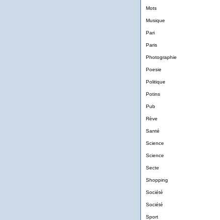
Mots
Musique
Pari
Paris
Photographie
Poesie
Politique
Potins
Pub
Rève
Santé
Science
Science
Secte
Shopping
Société
Société
Sport