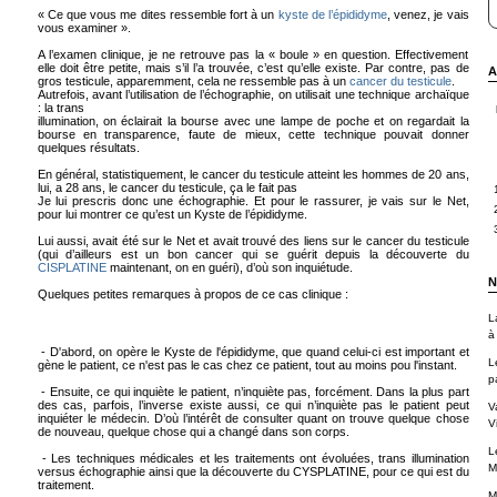
« Ce que vous me dites ressemble fort à un
kyste de l’épididyme
, venez, je vais
vous examiner ».
A l’examen clinique, je ne retrouve pas la « boule » en question. Effectivement
elle doit être petite, mais s’il l’a trouvée, c’est qu’elle existe. Par contre, pas de
A
gros testicule, apparemment, cela ne ressemble pas à un
cancer du testicule
.
Autrefois, avant l’utilisation de l’échographie, on utilisait une technique archaïque
: la trans
illumination, on éclairait la bourse avec une lampe de poche et on regardait la
bourse en transparence, faute de mieux, cette technique pouvait donner
quelques résultats.
En général, statistiquement, le cancer du testicule atteint les hommes de 20 ans,
lui, a 28 ans, le cancer du testicule, ça le fait pas
Je lui prescris donc une échographie. Et pour le rassurer, je vais sur le Net,
pour lui montrer ce qu’est un Kyste de l’épididyme.
Lui aussi, avait été sur le Net et avait trouvé des liens sur le cancer du testicule
(qui d’ailleurs est un bon cancer qui se guérit depuis la découverte du
CISPLATINE
maintenant, on en guéri), d’où son inquiétude.
N
Quelques petites remarques à propos de ce cas clinique :
L
à
- D'abord, on opère le Kyste de l'épididyme, que quand celui-ci est important et
L
gène le patient, ce n'est pas le cas chez ce patient, tout au moins pou l'instant.
p
- Ensuite, ce qui inquiète le patient, n’inquiète pas, forcément. Dans la plus part
des cas, parfois, l’inverse existe aussi, ce qui n’inquiète pas le patient peut
V
inquiéter le médecin. D’où l’intérêt de consulter quant on trouve quelque chose
Vi
de nouveau, quelque chose qui a changé dans son corps.
L
- Les techniques médicales et les traitements ont évoluées, trans illumination
M
versus échographie ainsi que la découverte du CYSPLATINE, pour ce qui est du
traitement.
M