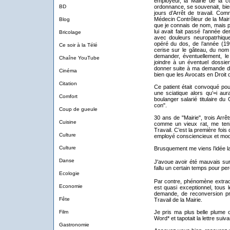
employeur, la Mairie de la c
BD
ordonnance, se souvenait, bien 
jours d’Arrêt de travail. Comm
Médecin Contrôleur de la Mairi
Blog
que je connais de nom, mais p
lui avait fait passé l’année de
Bricolage
avec douleurs neuropatrhiques
opéré du dos, de l’année (1995
Ce soir à la Télé
cerise sur le gâteau, du nom
demander, éventuellement, le
Chaîne YouTube
joindre à un éventuel dossier
donner suite à ma demande de 
Cinéma
bien que les Avocats en Droit 
Citation
Ce patient était convoqué pou
une sciatique alors qu’=i aur
Comfort
boulanger salarié titulaire du
con".
Coup de gueule
30 ans de "Mairie", trois Arrê
Cuisine
comme un vieux rat, me tenir
Travail. C’est la première fois 
Culture
employé consciencieux et modè
Culture
Brusquement me viens l’idée la
Danse
J'avoue avoir été mauvais sur 
fallu un certain temps pour per
Ecologie
Par contre, phénomène extraord
Economie
est quasi exceptionnel, tous 
demande, de reconversion pr
Fête
Travail de la Mairie.
Film
Je pris ma plus belle plume o
Word* et tapotait la lettre sui
Gastronomie