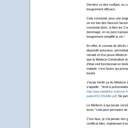
Derrière ce titre ronflant, se
bougrement efficace.
Cela consistait, pour une poig
on est loin des fausses factur
consistait donc, à faire les C
dommage, on ne peut transport
bougrement simplifié la vie !
En effet, le constat de décès 
dispositif astucieux, permettait
retraité et d'un jeune Médecin
que le Médecin Généraliste du
d'état civil fonctionnait en bi
malade, c'est l'autre qui prenait
boulot.
J'avais hérité ça du Médecin à 
s'appelle : "droit à présentatio
http://paysdelaloire.ordremk.f
patient%C3%A8le.pdf.
Ne jama
Le Médecin à qui j'avais versé 
texto, "cela peut permettre de 
C'est faux, je n'ai jamais rien 
certificat bleu, maintenant il e