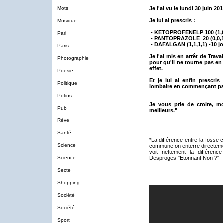
Mots
Je l'ai vu le lundi 30 juin 2
Je lui ai prescris :
Musique
- KETOPROFENELP 100 (1,0,
Pari
- PANTOPRAZOLE 20 (0,0,1)
- DAFALGAN (1,1,1,1) -10 jo
Paris
Je l'ai mis en arrêt de Travai
Photographie
pour qu'il ne tourne pas en
effet.
Poesie
Et je lui ai enfin prescri
Politique
lombaire en commençant pa
Potins
Je vous prie de croire, m
Pub
meilleurs."
Rève
Santé
*La différence entre la fosse
Science
commune on enterre directemen
voit nettement la différenc
Science
Desproges "Etonnant Non ?"
Secte
Shopping
Société
Société
Sport