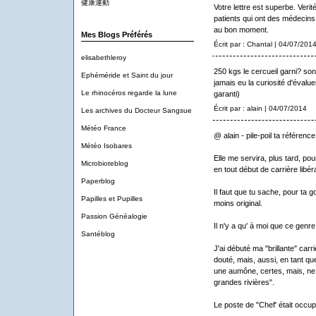
健康運動
Votre lettre est superbe. Verité
patients qui ont des médecins
au bon moment.
Mes Blogs Préférés
Écrit par : Chantal | 04/07/201
elisabethleroy
250 kgs le cercueil garni? son
Ephéméride et Saint du jour
jamais eu la curiosité d'évalu
Le rhinocéros regarde la lune
garanti)
Écrit par : alain | 04/07/2014
Les archives du Docteur Sangsue
Météo France
@ alain - pile-poil ta référenc
Météo Isobares
Elle me servira, plus tard, po
Microbioteblog
en tout début de carrière libéra
Paperblog
Il faut que tu sache, pour ta 
Papilles et Pupilles
moins original.
Passion Généalogie
Il n'y a qu' à moi que ce genr
Santéblog
J'ai débuté ma "brillante" car
douté, mais, aussi, en tant que.
une aumône, certes, mais, ne d
grandes rivières".
Le poste de "Chef' était occupé