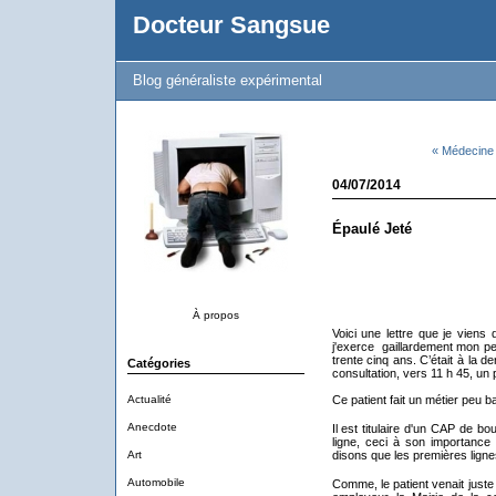
Docteur Sangsue
Blog généraliste expérimental
« Médecine
04/07/2014
Épaulé Jeté
À propos
Voici une lettre que je viens
j'exerce gaillardement mon pe
trente cinq ans. C’était à la der
Catégories
consultation, vers 11 h 45, un 
Actualité
Ce patient fait un métier peu ba
Anecdote
Il est titulaire d'un CAP de b
ligne, ceci à son importance
Art
disons que les premières lign
Automobile
Comme, le patient venait just