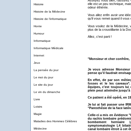
Asseyez vous bien, rassurez vo
elle est un peu technique, mai
Histoire
odeur éthérée.
Histoire de la Médecine
Vous allez enfin avoir une idé
qu'il vous remet quand il vous 
Histoire de l'informatique
Vous voulez de la Médecine, vo
Honte
plus de la croustillante à la Do
Humour
Allez, c'est parti !
Informatique
Informatique Médicale
Internet
"Monsieur et cher confrère,
Jeux
Je vous adresse Monsieur 
La pensée du jour
pense qu'il faudrait envisag
Le mot du jour
En effet, de par son métie
fosses et le les caveaux*
Le site du jour
équipes, c'est toujours lui
plein peut atteindre jusqu'à
Le vin du dimanche
Ce patient a été opéré, en 19
Livre
Je lui ai fait passer une I
Loisirs
"Paresthésie de la face latér
Magie
Celle-ci a mis en évidence 
du rachis lombaire prédomi
Maladies des Hommes Célèbres
bombement herniaire 
symptomatologie L4 bilaté
Médecine
canal lombaire étroit à cet é