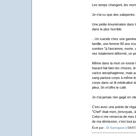
Les temps changent, les mort
Je n'ai vu que des saloperies à
Une petite énumération dans 
dans le plus horrible.
.. Un suicide chez une gamine
famille, une femme 80 ans tro
sombre "à l'ancienne, morte, v
nez totalement déformé, un pe
Même dans la mort on existe la
hasard fait bien les choses, 
varice œsophagienne, mais pas
sang partout corps à même le s
corps dans un lit médicalisé d
pleur, 0n m'offre le café.
Je n'ai jamais rien gagé en clie
C'est avec une pointe de régal 
"Chef" était mort, j'envoyais,
Celui-ci me remercia de mes 
de ma démission, c'est tout ju
Écrit par :
Dr Sanngsue
| 04/07