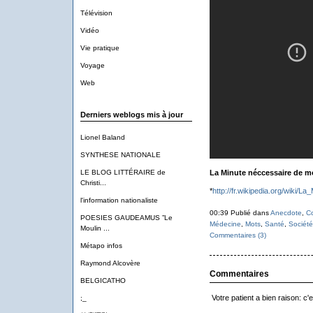
Télévision
Vidéo
Vie pratique
Voyage
Web
Derniers weblogs mis à jour
Lionel Baland
SYNTHESE NATIONALE
LE BLOG LITTÉRAIRE de
La Minute néccessaire de m
Christi...
*
http://fr.wikipedia.org/wiki
l'information nationaliste
00:39 Publié dans
Anecdote
,
C
POESIES GAUDEAMUS ”Le
Médecine
,
Mots
,
Santé
,
Société
Moulin ...
Commentaires (3)
Métapo infos
Raymond Alcovère
Commentaires
BELGICATHO
Votre patient a bien raison: c'e
;_