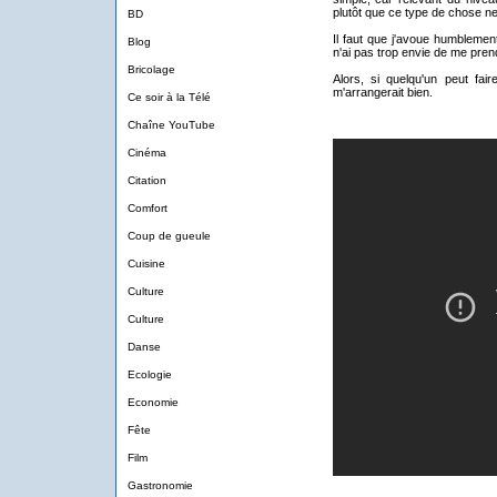
plutôt que ce type de chose ne
BD
Il faut que j'avoue humblemen
Blog
n'ai pas trop envie de me pren
Bricolage
Alors, si quelqu'un peut fai
m'arrangerait bien.
Ce soir à la Télé
Chaîne YouTube
Cinéma
Citation
Comfort
Coup de gueule
Cuisine
Culture
Culture
Danse
Ecologie
Economie
Fête
Film
Gastronomie