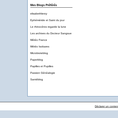
Mes Blogs Préférés
elisabethleroy
Ephéméride et Saint du jour
Le rhinocéros regarde la lune
Les archives du Docteur Sangsue
Météo France
Météo Isobares
Microbioteblog
Paperblog
Papilles et Pupilles
Passion Généalogie
Santéblog
Déclarer un contenu 