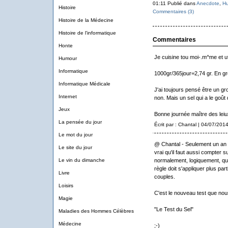
01:11 Publié dans
Anecdote
,
H
Histoire
Commentaires (3)
Histoire de la Médecine
Histoire de l'informatique
Commentaires
Honte
Je cuisine tou moi-.m^me et uti
Humour
Informatique
1000gr/365jour=2,74 gr. En gro
Informatique Médicale
J'ai toujours pensé être un 
Internet
non. Mais un sel qui a le goût 
Jeux
Bonne journée maître des leiu
La pensée du jour
Écrit par : Chantal | 04/07/201
Le mot du jour
@ Chantal - Seulement un an ? 
Le site du jour
vrai qu'il faut aussi compter 
Le vin du dimanche
normalement, logiquement, que 
règle doit s'appliquer plus pa
Livre
couples.
Loisirs
C'est le nouveau test que nous
Magie
"Le Test du Sel"
Maladies des Hommes Célèbres
Médecine
;-)