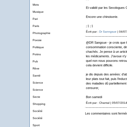
Mots
Et validé par les Sexologues C
Musique
Encore une chinoiserie.
Pari
;-) ;-)
Paris
Écrit par :
Dr Sanngsue
| 04/07
Photographie
Poesie
@DR Sangsue - je crois que le
consommation consciente, dire
Politique
chachés. Je pense à un articl
Potins
les médicaments. J'avoue n'y
quel non nous pouvons retrouv
Pub
cela devient difficile.
Rève
je dis depuis des années: d'a
Santé
leur plats tout fait, puis l'in
Science
des maladies dû partiellement à
censurer,
Science
Secte
Bon samedi
Écrit par : Chantal | 05/07/201
Shopping
Société
Les commentaires sont fermé
Société
Sport