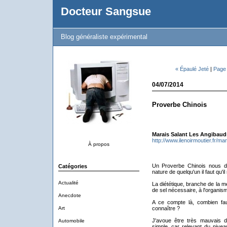
Docteur Sangsue
Blog généraliste expérimental
« Épaulé Jeté
|
Page 
04/07/2014
Proverbe Chinois
Marais Salant Les Angibaud
http://www.ilenoirmoutier.fr/m
À propos
Un Proverbe Chinois nous di
Catégories
nature de quelqu'un il faut qu'
Actualité
La diététique, branche de la m
de sel nécessaire, à l'organis
Anecdote
A ce compte là, combien fau
Art
connaître ?
J'avoue être très mauvais d
Automobile
simple, car relevant du nivea