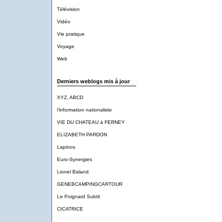
Télévision
Vidéo
Vie pratique
Voyage
Web
Derniers weblogs mis à jour
XYZ, ABCD
l'information nationaliste
VIE DU CHATEAU à FERNEY
ELIZABETH PARDON
Lapinos
Euro-Synergies
Lionel Baland
GENEBCAMPINGCARTOUR
Le Poignard Subtil
CICATRICE