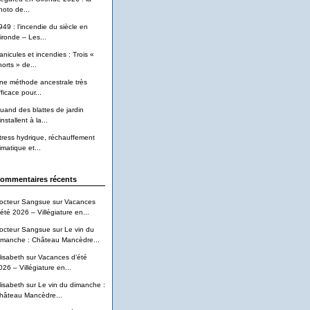
hoto de...
949 : l’incendie du siècle en
ironde – Les...
anicules et incendies : Trois «
horts » de...
ne méthode ancestrale très
ficace pour...
uand des blattes de jardin
installent à la...
tress hydrique, réchauffement
imatique et...
ommentaires récents
octeur Sangsue
sur
Vacances
’été 2026 – Villégiature en...
octeur Sangsue
sur
Le vin du
imanche : Château Mancèdre...
lisabeth
sur
Vacances d’été
026 – Villégiature en...
lisabeth
sur
Le vin du dimanche :
hâteau Mancèdre...