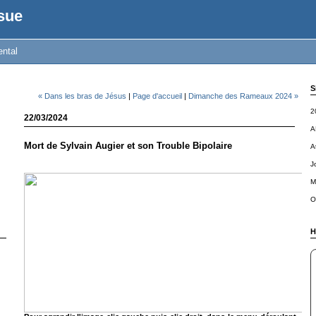
sue
ental
S
« Dans les bras de Jésus
|
Page d'accueil
|
Dimanche des Rameaux 2024 »
2
22/03/2024
A
Mort de Sylvain Augier et son Trouble Bipolaire
A
J
M
O
H