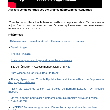
Aspects sémiologiques des syndromes dépressifs et maniaques
*
Tous les jours, Faustine Bollaert accueille sur le plateau de « Ça commence
aujourd'hui » des hommes et des femmes qui évoquent des événements
marquants de leur existence.
Références :
-
Sylvain Augier, l’animateur de « La Carte aux trésors », est mort
-
Sylvain Augier
-
Trouble Bipolaire
-
Traitement pharmacologique des troubles bipolaires
- Site de l’émission « Ça commence aujourd'hui »
ICI
-
Amy Winehouse, sa vie et Back to Black
-
Britney Spears, son Trouble Bipolaire bien traité et équilibré : de l'importance
des progrès médicaux
-
La vraie cause de la mort par suicide de Bernard Loiseau : Un Trouble
Bipolaire
-
Un test sanguin pour aider à détecter le trouble bipolaire arrive en France…
On vous dit tout
-
myEDIT-B 1er test sanguin pour différencier la dépression et les troubles