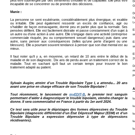
peut être submergée par des sentiments d’inutilité et de culpabilité. Elle peut être
D
incapable de se concentrer ou de prendre des décisions.
G
Manie :
D
l
La personne se sent exubérante, considérablement plus énergique, et exaltée
L
ou irritable. Elle peut également ressentir un excès de confiance, agir ou
s’habiller de façon extravagante, dormir peu et parler plus que la normale. Ses
E
pensées défilent. Elle est facilement distraite et passe constamment d’un sujet à
un autre ou d’une action à une autre. Elle s’engage dans une activité (entreprise
s
commerciale risquée, jeu ou comportement sexuel dangereux) puis dans une
autre, sans penser aux conséquences (telles qu’une perte d’argent ou une
E
blessure). Elle a pourtant souvent tendance à penser que son état mental est au
s
mieux.
E
Il faut noter qu’il y a, en moyenne, un retard de 10 ans entre le début de la
2
maladie et de son diagnostic. Dix ans de perdu avant un traitement correct de la
maladie. Tout en sachant qu’il faut un certain temps pour trouver le bon
D
traitement adapté au patient.
m
po
Sylvain Augier, atteint d'un Trouble Bipolaire Type I, a attendu... 20 ans
avant une prise en charge efficace de son Trouble Bipolaire !
A
Tout récemment, le lancement de
myEDIT-B
, le premier test sanguin
permettant d’aider à diagnostiquer le trouble bipolaire, viendra changer la
l
donne. Il sera commercialisé en France à partir du 1er avril 2024.
lu
Ce test sera utile pour le dépistages des formes dépressives du Trouble
Bipolaire (diagnostic différentiel d'un État Dépressif Majeur (EDM) et d'un
lu
Trouble Bipolaire a expression dépressive à type de dépressions
récidivantes).
lu
lu