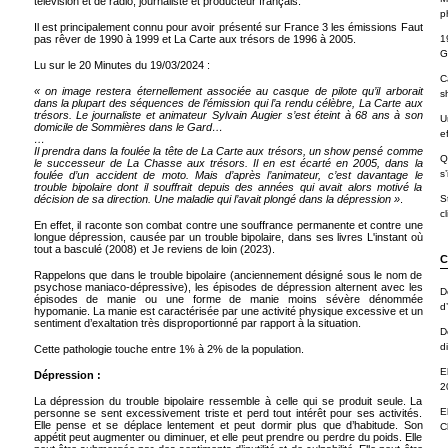
télévision et de radio, journaliste et producteur français.
p
Il est principalement connu pour avoir présenté sur France 3 les émissions Faut
pas rêver de 1990 à 1999 et La Carte aux trésors de 1996 à 2005.
1
G
Lu sur le 20 Minutes du 19/03/2024 :
C
« on image restera éternellement associée au casque de pilote qu’il arborait
s
dans la plupart des séquences de l’émission qui l’a rendu célèbre, La Carte aux
trésors. Le journaliste et animateur Sylvain Augier s’est éteint à 68 ans à son
U
domicile de Sommières dans le Gard…
ef
…
Il prendra dans la foulée la tête de La Carte aux trésors, un show pensé comme
Q
le successeur de La Chasse aux trésors. Il en est écarté en 2005, dans la
s’
foulée d’un accident de moto. Mais d’après l’animateur, c’est davantage le
trouble bipolaire dont il souffrait depuis des années qui avait alors motivé la
décision de sa direction. Une maladie qui l’avait plongé dans la dépression »
.
S
cl
En effet, il raconte son combat contre une souffrance permanente et contre une
longue dépression, causée par un trouble bipolaire, dans ses livres L'instant où
tout a basculé (2008) et Je reviens de loin (2023).
C
Rappelons que dans le trouble bipolaire (anciennement désigné sous le nom de
psychose maniaco-dépressive), les épisodes de dépression alternent avec les
D
épisodes de manie ou une forme de manie moins sévère dénommée
d
hypomanie. La manie est caractérisée par une activité physique excessive et un
sentiment d’exaltation très disproportionné par rapport à la situation.
D
d
Cette pathologie touche entre 1% à 2% de la population.
E
Dépression :
2
La dépression du trouble bipolaire ressemble à celle qui se produit seule. La
E
personne se sent excessivement triste et perd tout intérêt pour ses activités.
Elle pense et se déplace lentement et peut dormir plus que d’habitude. Son
C
appétit peut augmenter ou diminuer, et elle peut prendre ou perdre du poids. Elle