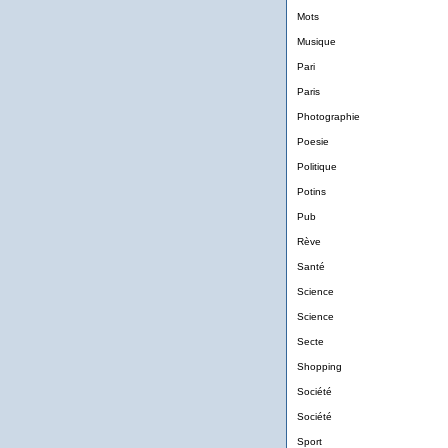
Mots
Musique
Pari
Paris
Photographie
Poesie
Politique
Potins
Pub
Rève
Santé
Science
Science
Secte
Shopping
Société
Société
Sport