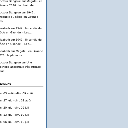
octeur Sangsue
sur
Mégafeu en
ironde 2026 : la photo de...
octeur Sangsue
sur
1949 :
’incendie du siècle en Gironde –
es...
lisabeth
sur
1949 : l’incendie du
iècle en Gironde – Les...
lisabeth
sur
1949 : l’incendie du
iècle en Gironde – Les...
lisabeth
sur
Mégafeu en Gironde
026 : la photo de...
octeur Sangsue
sur
Une
éthode ancestrale très efficace
ur...
rchives
un. 03 août - dim. 09 août
n. 27 juil. - dim. 02 août
n. 20 juil. - dim. 26 juil.
n. 13 juil. - dim. 19 juil.
n. 06 juil. - dim. 12 juil.