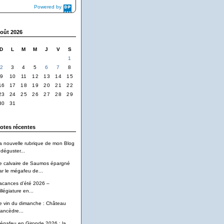
Powered by
DaysPedia.com
oût 2026
D
L
M
M
J
V
S
1
2
3
4
5
6
7
8
9
10
11
12
13
14
15
16
17
18
19
20
21
22
23
24
25
26
27
28
29
30
31
otes récentes
a nouvelle rubrique de mon Blog
 déguster...
e calvaire de Saumos épargné
ar le mégafeu de...
acances d’été 2026 –
llégiature en...
e vin du dimanche : Château
ancèdre...
égafeu en Gironde 2026 : la