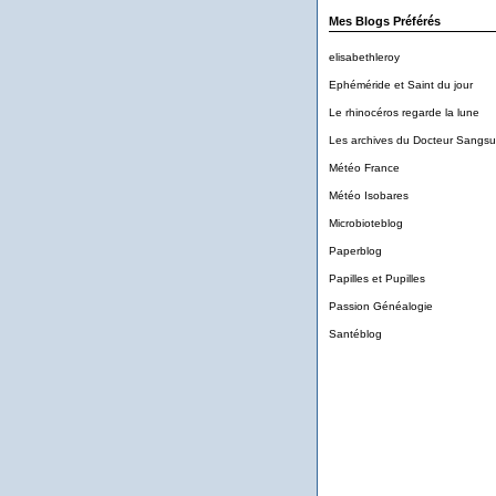
Mes Blogs Préférés
elisabethleroy
Ephéméride et Saint du jour
Le rhinocéros regarde la lune
Les archives du Docteur Sangs
Météo France
Météo Isobares
Microbioteblog
Paperblog
Papilles et Pupilles
Passion Généalogie
Santéblog