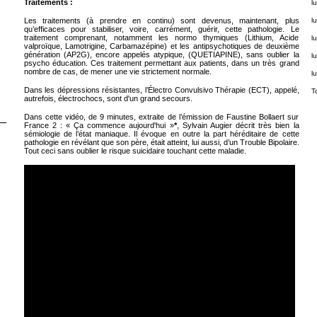
Traitements :
lu
Les traitements (à prendre en continu) sont devenus, maintenant, plus
lu
qu’efficaces pour stabiliser, voire, carrément, guérir, cette pathologie. Le
traitement comprenant, notamment les normo thymiques (Lithium, Acide
lu
valproïque, Lamotrigine, Carbamazépine) et les antipsychotiques de deuxième
génération (AP2G), encore appelés atypique, (QUETIAPINE), sans oublier la
lu
psycho éducation. Ces traitement permettant aux patients, dans un très grand
nombre de cas, de mener une vie strictement normale.
lu
Dans les dépressions résistantes, l’Électro Convulsivo Thérapie (ECT), appelé,
T
autrefois, électrochocs, sont d'un grand secours.
Dans cette vidéo, de 9 minutes, extraite de l’émission de Faustine Bollaert sur
France 2 : « Ça commence aujourd'hui »
*
, Sylvain Augier décrit très bien la
sémiologie de l’état maniaque. Il évoque en outre la part héréditaire de cette
pathologie en révélant que son père, était atteint, lui aussi, d’un Trouble Bipolaire.
Tout ceci sans oublier le risque suicidaire touchant cette maladie.