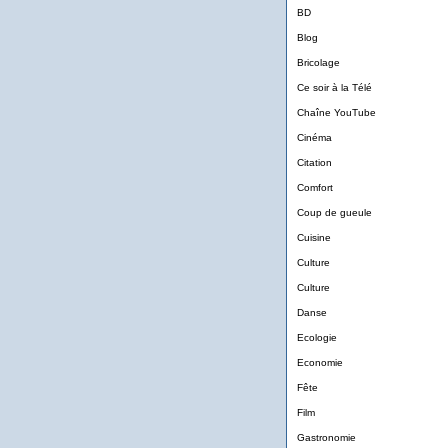
BD
Blog
Bricolage
Ce soir à la Télé
Chaîne YouTube
Cinéma
Citation
Comfort
Coup de gueule
Cuisine
Culture
Culture
Danse
Ecologie
Economie
Fête
Film
Gastronomie