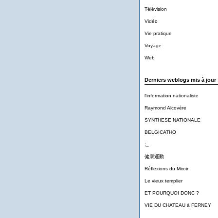
Télévision
Vidéo
Vie pratique
Voyage
Web
Derniers weblogs mis à jour
l'information nationaliste
Raymond Alcovère
SYNTHESE NATIONALE
BELGICATHO
;_
健康運動
Réflexions du Miroir
Le vieux templier
ET POURQUOI DONC ?
VIE DU CHATEAU à FERNEY