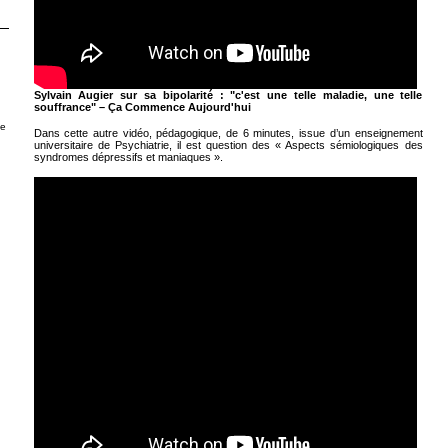
Sylvain Augier sur sa bipolarité : "c'est une telle maladie, une telle
souffrance" – Ça Commence Aujourd'hui
ue
Dans cette autre vidéo, pédagogique, de 6 minutes, issue d’un enseignement
universitaire de Psychiatrie, il est question des « Aspects sémiologiques des
syndromes dépressifs et maniaques ».