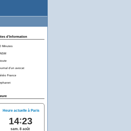
ites d'Information
0 Minutes
NSM
toute
ournal d'un avocat
étéo France
rphanet
eure
Heure actuelle à Paris
14
23
sam. 8 août