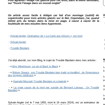
Pour agrandir l'image clic gauche puis clic droit, dans le menu déroulant,
sur "Ouvrir l'image dans un nouvel onglet"
A
Un article assez facile à rédiger car fait d’un montage (subtil) de
copier/coller pour trois articles glanés sur le Net. Cependant, j’ai, quand
même pris du temps dans la mise en page, à cause à cause de la
foultitude de mes moultes liens hypertexte.
-
Sylvain Augier, l’animateur de « La Carte aux trésors », est mort
-
Sylvain Augier
-
Trouble Bipolaire
N
J’ai déjà abordé, sur mon Blog, le sujet du Trouble Bipolaire dans mes articles :
- «
Amy Winehouse, sa vie et Back to Black
»
L
à
- «
Britney Spears, son Trouble Bipolaire bien traité et équilibré : de l'importance
des progrès médicaux
»
L
p
- «
Haendel Messiah Trouble Bipolaire et créativité
»
V
- «
La vraie cause de la mort par suicide de Bernard Loiseau : Un Trouble
Vi
Bipolaire
»
L
M
Sylvain Augier (né le 7 mai 1955, mort le 16 mars 2024), est un animateur de
M