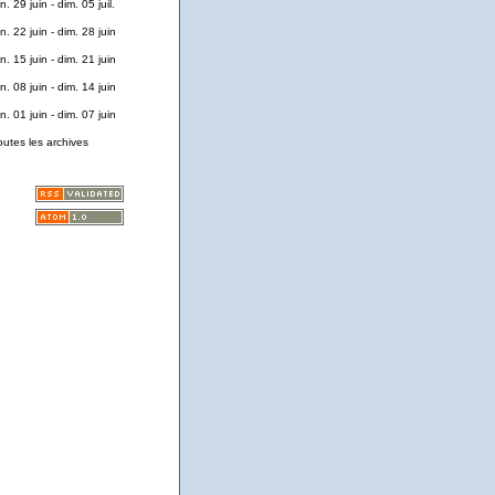
n. 29 juin - dim. 05 juil.
n. 22 juin - dim. 28 juin
n. 15 juin - dim. 21 juin
n. 08 juin - dim. 14 juin
n. 01 juin - dim. 07 juin
outes les archives