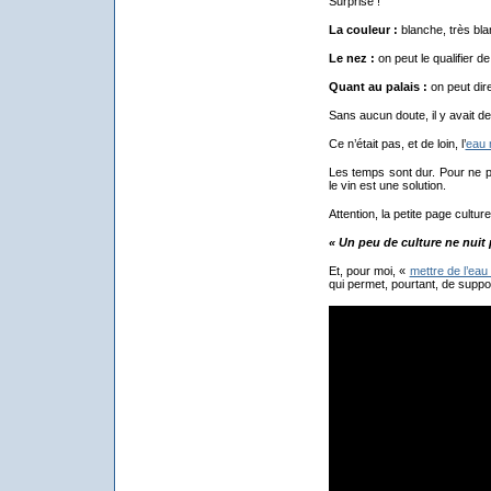
Surprise !
La couleur :
blanche, très bla
Le nez :
on peut le qualifier de
Quant au palais :
on peut dir
Sans aucun doute, il y avait de
Ce n’était pas, et de loin, l’
eau 
Les temps sont dur. Pour ne pa
le vin est une solution.
Attention, la petite page culturel
« Un peu de culture ne nuit p
Et, pour moi, «
mettre de l’ea
qui permet, pourtant, de support