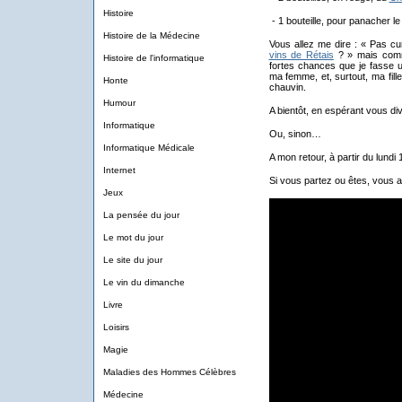
Histoire
- 1 bouteille, pour panacher l
Histoire de la Médecine
Vous allez me dire : « Pas cu
vins de Rétais
? » mais comm
Histoire de l'informatique
fortes chances que je fasse u
ma femme, et, surtout, ma fill
Honte
chauvin.
Humour
A bientôt, en espérant vous dive
Informatique
Ou, sinon…
Informatique Médicale
A mon retour, à partir du lundi 
Internet
Si vous partez ou êtes, vous 
Jeux
La pensée du jour
Le mot du jour
Le site du jour
Le vin du dimanche
Livre
Loisirs
Magie
Maladies des Hommes Célèbres
Médecine