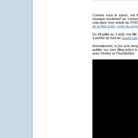
Comme vous le savez, ma fil
musique ancienne
*
au conserv
cela dans mon article du 07/07
de la flûte à bec, enfin du séri
Du 28 juillet au 3 août, ma fill
à portée de fusil du
Sauternais
Normalement, si j’en ai le temps
publier sur mon Blog grâce à 
avec Firefox et Thunderbird.