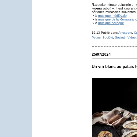
*
La petite minute culturelle :
mourir idiot »
. Il est couran
périodes musicales suivantes 
• la
musique médiévale
• la
musique de la Renaissan
• la
musique baroque
16:13 Publié dans
Anecdote
,
Cu
Potins
,
Société
,
Société
,
Vidéo
25/07/2024
Un vin blanc au palais l