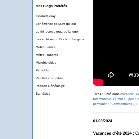
Mes Blogs Préférés
elisabethleroy
Ephéméride et Saint du jour
Le rhinocéros regarde la lune
Les archives du Docteur Sangsue
Météo France
Météo Isobares
Microbioteblog
Paperblog
Papilles et Pupilles
Passion Généalogie
Santéblog
18:54 Publié dans
Anecdote
,
Cu
Informatique
,
Le mot du jour
,
Po
permanent
|
Commentaires (0)
01/08/2024
Vacances d’été 2024 : C