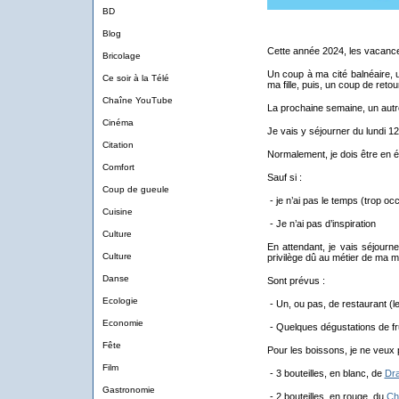
BD
Blog
Cette année 2024, les vacance
Bricolage
Un coup à ma cité balnéaire, 
Ce soir à la Télé
ma fille, puis, un coup de reto
Chaîne YouTube
La prochaine semaine, un autr
Cinéma
Je vais y séjourner du lundi 12
Citation
Normalement, je dois être en é
Comfort
Sauf si :
Coup de gueule
- je n’ai pas le temps (trop occu
Cuisine
- Je n’ai pas d’inspiration
Culture
En attendant, je vais séjourn
Culture
privilège dû au métier de ma mo
Danse
Sont prévus :
Ecologie
- Un, ou pas, de restaurant (l
Economie
- Quelques dégustations de fr
Fête
Pour les boissons, je ne veux 
Film
- 3 bouteilles, en blanc, de
Dra
Gastronomie
- 2 bouteilles, en rouge, du
Ch