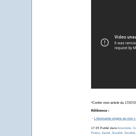
*Confer mon article du 17/07/2
Référence :
-
L'étonnante origine du mot «
17:35 Publié dans
Anecdote
,
Cu
Potins
,
Santé
,
Société
,
Société