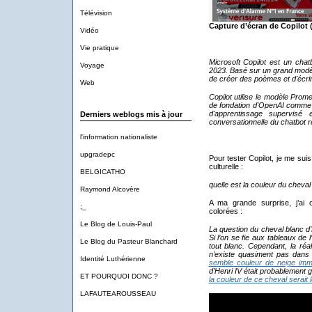
Télévision
Capture d’écran de Copilot (
Vidéo
Vie pratique
Microsoft Copilot est un chat
Voyage
2023. Basé sur un grand modèle
de créer des poèmes et d'écri
Web
Copilot utilise le modèle Prom
de fondation d'OpenAI comme G
d'apprentissage supervisé 
Derniers weblogs mis à jour
conversationnelle du chatbot 
l'information nationaliste
upgradepc
Pour tester Copilot, je me su
culturelle :
BELGICATHO
quelle est la couleur du cheval 
Raymond Alcovère
A ma grande surprise, j’ai 
;_
colorées :
Le Blog de Louis-Paul
La question du cheval blanc d
Si l’on se fie aux tableaux de 
Le Blog du Pasteur Blanchard
tout blanc. Cependant, la réal
n’existe quasiment pas dans 
Identité Luthérienne
semble couleur de neige immac
d’Henri IV était probablement g
ET POURQUOI DONC ?
la couleur de ce cheval serait 
LAFAUTEAROUSSEAU