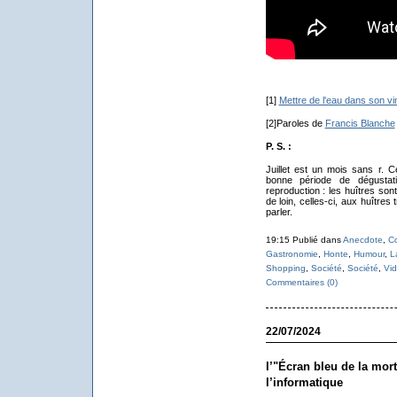
[1]
Mettre de l'eau dans son vin 
[2]Paroles de
Francis Blanche
P. S. :
Juillet est un mois sans r. C
bonne période de dégustati
reproduction : les huîtres son
de loin, celles-ci, aux huîtres
parler.
19:15 Publié dans
Anecdote
,
C
Gastronomie
,
Honte
,
Humour
,
L
Shopping
,
Société
,
Société
,
Vi
Commentaires (0)
22/07/2024
l’"Écran bleu de la mort
l’informatique