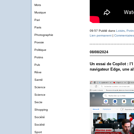
Mots
Musique
Pari
Paris
09:57 Publié dans
Loisirs
,
Potin
Photographie
Lien permanent
|
Commentaires 
Poesie
Politique
08/08/2024
Potins
Un essai de Copilot : l’I 
Pub
navigateur Edge, une a
Rève
Santé
Science
Science
Secte
Shopping
Société
Société
Sport