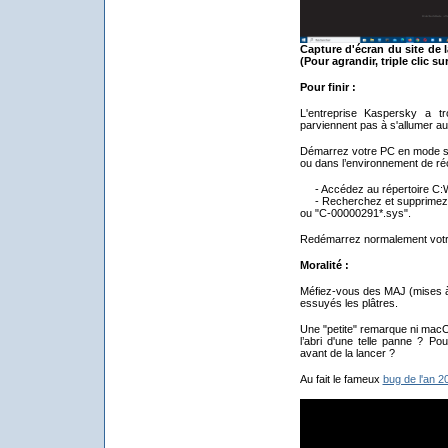
Capture d'écran du site de l
(Pour agrandir, triple clic su
Pour finir :
L'entreprise Kaspersky a t
parviennent pas à s'allumer a
Démarrez votre PC en mode sa
ou dans l’environnement de r
- Accédez au répertoire C:
- Recherchez et supprimez le
ou "C-00000291*.sys".
Redémarrez normalement votr
Moralité :
Méfiez-vous des MAJ (mises à jo
essuyés les plâtres.
Une "petite" remarque ni macOS
l’abri d'une telle panne ? P
avant de la lancer ?
Au fait le fameux
bug de l'an 2