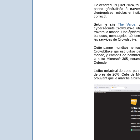
Ce vendredi 19 juillet 2024, t
panne généralisée à traver
d'entreprises, médias et inst
correctif.
Selon le site
The Verge
, 
cybersécurité CrowdStrike, utili
travers le monde. Une épidémie
banques, compagnies aériennes
les services de Crowdstrike.
Cette panne mondiale ne touch
CrowdStrike qui est utilisé 
monde, y compris de nombreu
la suite Microsoft 365, nota
Defender.
L'effet collatéral de cette pa
de prés de 20%. Celle de Mi
prouvant que le marché a bien c