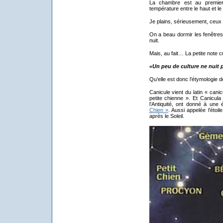
La chambre est au premier
température entre le haut et le
Je plains, sérieusement, ceu
On a beau dormir les fenêtres o
nuit.
Mais, au fait… La petite note cul
«Un peu de culture ne nuit p
Qu’elle est donc l’étymologie 
Canicule vient du latin « canicu
petite chienne ». Et Canicul
l’Antiquité, ont donné à une 
Chien »
. Aussi appelée l’étoil
après le Soleil.