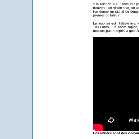
*Un billet de 100 Euros est p
trouvent : un violon solo, un al
l'on donne un signal de départ
premier du billet ?
La réponse est : l'altiste len
100 Euros ; un altiste rapide,
toujours pas compris la questio
Les altistes sont des violoni