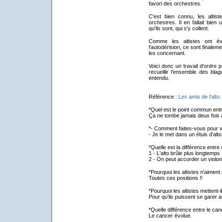
favori des orchestres.
C'est bien connu, les altis
orchestres. Il en fallait bien 
qu'ils sont, qui s'y collent.
Comme les altistes ont é
l'autodérision, ce sont finalem
les concernant.
Voici donc un travail d'ordre 
recueillir l'ensemble des blag
entendu.
Référence :
Les amis de l'alto
.
*Quel est le point commun entre
Ça ne tombe jamais deux fois 
*- Comment faites-vous pour v
- Je le met dans un étuis d'alto 
*Quelle est la différence entre 
1 - L'alto brûle plus longtemps
2 - On peut accorder un violon
*Pourquoi les altistes n'aimen
Toutes ces positions !!
*Pourquoi les altistes mettent-i
Pour qu'ils puissent se garer 
*Quelle différence entre le canc
Le cancer évolue.