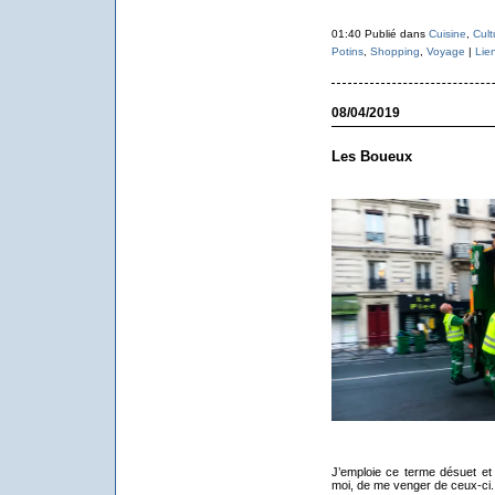
01:40 Publié dans
Cuisine
,
Cult
Potins
,
Shopping
,
Voyage
|
Lie
08/04/2019
Les Boueux
J’emploie ce terme désuet et
moi, de me venger de ceux-ci.