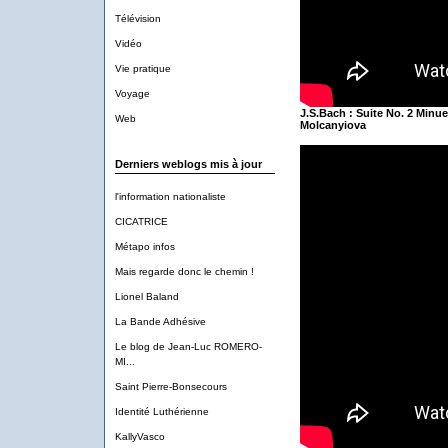
Télévision
Vidéo
Vie pratique
Voyage
J.S.Bach : Suite No. 2 Minu
Web
Molcanyiova
Derniers weblogs mis à jour
l'information nationaliste
CICATRICE
Métapo infos
Mais regarde donc le chemin !
Lionel Baland
La Bande Adhésive
Le blog de Jean-Luc ROMERO-
MI...
Saint Pierre-Bonsecours
Identité Luthérienne
KallyVasco