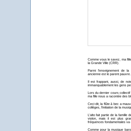
Comme vous le savez, ma fille 
la Grande Ville (CRR).
Parmi l'enseignement de la
ancienne est le parent pauvre.
Il est frappant, aussi, de not
immanquablement les gens pense
Lors du dernier cours collecti
ma fille nous a racontée des bla
Ceci-dit, la flûte à bec a mauv
collèges, l'initiation de la musiq
L'alto fait partie de la famill
violon, mais il est plus g
fréquences fondamentales va 
Comme pour la musique baroqu