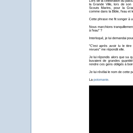
Lors de la célébration du pass
la Grande Ville, lors de son d
Scouts Marins, pour la Gran
comme dans la Bible, l'eau et le
Cette phrase me fit songer à 
Nous marchions tranquillement 
à l'eau" ?
Interloqué, je lui demandai pour
"C'est après avoir lu le titre
revues" me répondit elle.
Je lui répondis alors que sa que
buvaient de grandes quantit
rendre ces gens obligés à boir
Je lui révélai le nom de cette p
La
potomanie
.