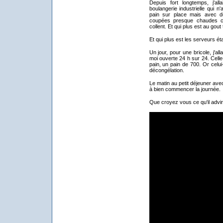
Depuis fort longtemps, j'al
boulangerie industrielle qui n'
pain sur place mais avec de
coupées presque chaudes ce 
collent. Et qui plus est au gou
Et qui plus est les serveurs ét
Un jour, pour une bricole, j'al
moi ouverte 24 h sur 24. Celle
pain, un pain de 700. Or celui-c
décongélation.
Le matin au petit déjeuner avec
à bien commencer la journée.
Que croyez vous ce qu'il advint