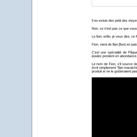
Il en existe des petit des moye
Non, ce n'est pas ce que vous
Le fion, enfin, je veux dire, c
Fion, vient de flan [fiun] en pa
C'est une spécialité de Pâque
poules pondent en abondance
Le nom de Fion, s'il source de 
écrit simplement “flan maraichi
produit et ne le goûteraient pas