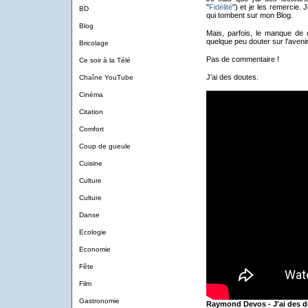
"
Fidélité
") et je les remercie. 
BD
qui tombent sur mon Blog.
Blog
Mais, parfois, le manque de 
quelque peu douter sur l'aveni
Bricolage
Pas de commentaire !
Ce soir à la Télé
J'ai des doutes.
Chaîne YouTube
Cinéma
Citation
Comfort
Coup de gueule
Cuisine
Culture
Culture
Danse
Ecologie
Economie
Fête
Film
Gastronomie
Raymond Devos - J'ai des d