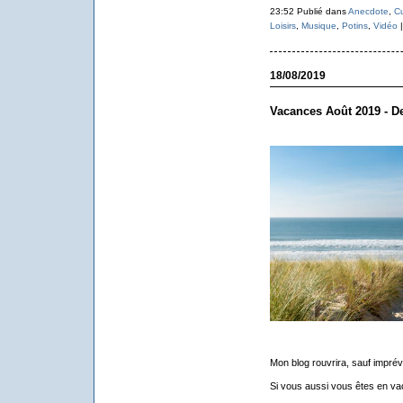
23:52 Publié dans
Anecdote
,
Cu
Loisirs
,
Musique
,
Potins
,
Vidéo
18/08/2019
Vacances Août 2019 - De
Mon blog rouvrira, sauf imprév
Si vous aussi vous êtes en va