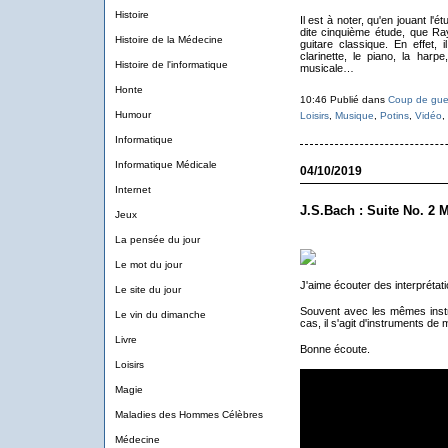
Histoire
Il est à noter, qu'en jouant l
dite cinquième étude, que R
Histoire de la Médecine
guitare classique. En effet, 
clarinette, le piano, la harpe
Histoire de l'informatique
musicale…
Honte
10:46 Publié dans
Coup de gue
Humour
Loisirs
,
Musique
,
Potins
,
Vidéo
,
Informatique
Informatique Médicale
04/10/2019
Internet
J.S.Bach : Suite No. 2 
Jeux
La pensée du jour
Le mot du jour
J'aime écouter des interprétat
Le site du jour
Souvent avec les mêmes inst
Le vin du dimanche
cas, il s'agit d'instruments de 
Livre
Bonne écoute.
Loisirs
Magie
Maladies des Hommes Célèbres
Médecine