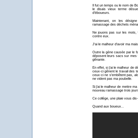
Il fut un temps ou le nom de B
le disais vieux terme désue
d'éboueurs.
Maintenant, on les désign
ramassage des déchets ména
Ne jouons pas sur les mots, 
contre eux.
J'ai le malheur d'avoir ma mais
Outre la gène causée par le f
déposent leurs sacs sur mes f
gênante.
En effet, si j'ai le malheur de
ceux-ci gênent le travail des
ceux-ci ne s'embêtent pas, alo
ne vident pas ma poubelle.
Si j'ai le malheur de mettre ma
nouveau ramassage trois jours
Ce collège, une plaie vous dis-
Quand aux boueux...