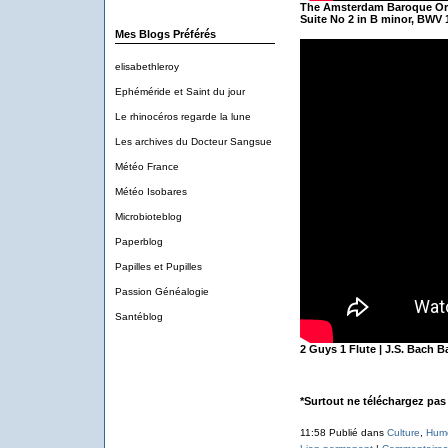
The Amsterdam Baroque Orc
Suite No 2 in B minor, BWV 1
Mes Blogs Préférés
elisabethleroy
Ephéméride et Saint du jour
Le rhinocéros regarde la lune
Les archives du Docteur Sangsue
Météo France
Météo Isobares
Microbioteblog
Paperblog
Papilles et Pupilles
Passion Généalogie
Santéblog
2 Guys 1 Flute | J.S. Bach B
*Surtout ne téléchargez pas 
11:58 Publié dans
Culture
,
Hum