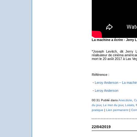
La machine a écrire - Jerry 
*Joseph Levitch, dit Jerry 
réalisateur de cinéma américa
mort le 20 août 2017 à Las Ve
Référence :
-
Leroy Anderson – La machin
-
Leroy Anderson
00:31 Publié dans
Anecdote
,
Cu
du jour
,
Le mot du jour
,
Loisirs
,
pratique
|
Lien permanent
|
Com
22/04/2019