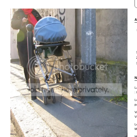
A
N
L
: 
L
p
V
Vi
L
M
M