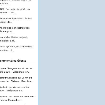
hoto de...
949 : l’incendie du siècle en
ironde – Les...
anicules et incendies : Trois «
horts » de...
ne méthode ancestrale très
ficace pour...
uand des blattes de jardin
installent à la...
tress hydrique, réchauffement
imatique et...
ommentaires récents
octeur Sangsue
sur
Vacances
’été 2026 – Villégiature en...
octeur Sangsue
sur
Le vin du
imanche : Château Mancèdre...
lisabeth
sur
Vacances d’été
026 – Villégiature en...
lisabeth
sur
Le vin du dimanche :
hâteau Mancèdre...