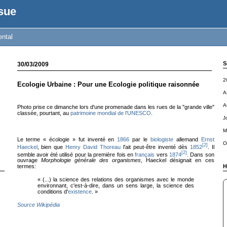
sue
ental
S
30/03/2009
2
Ecologie Urbaine : Pour une Ecologie politique raisonnée
A
A
Photo prise ce dimanche lors d'une promenade dans les rues de la "grande ville"
classée, pourtant, au
patrimoine mondial de l'UNESCO
.
J
M
Le terme « écologie » fut inventé en
1866
par le
biologiste
allemand
Ernst
O
[
2
]
Haeckel
, bien que
Henry David Thoreau
l'ait peut-être inventé dès
1852
. Il
[
2
]
semble avoir été utilisé pour la première fois en
français
vers
1874
. Dans son
ouvrage
Morphologie générale des organismes
, Haeckel désignait en ces
H
termes:
« (...) la science des relations des organismes avec le monde
environnant, c'est-à-dire, dans un sens large, la science des
conditions d'
existence
. »
Source Wikipédia