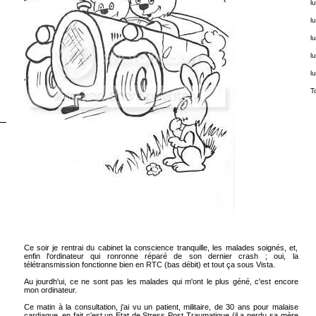
lu
lu
lu
lu
lu
T
Ce soir je rentrai du cabinet la conscience tranquille, les malades soignés, et,
enfin l'ordinateur qui ronronne réparé de son dernier crash ; oui, la
télétransmission fonctionne bien en RTC (bas débit) et tout ça sous Vista.
Au jourdh'ui, ce ne sont pas les malades qui m'ont le plus géné, c'est encore
mon ordinateur.
Ce matin à la consultation, j'ai vu un patient, militaire, de 30 ans pour malaise
cardiaque, en fait c'est un Etat de Stress Post Traumatique (il a perdu sa mère