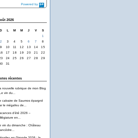
Powered by
DaysPedia.com
oût 2026
D
L
M
M
J
V
S
1
2
3
4
5
6
7
8
9
10
11
12
13
14
15
16
17
18
19
20
21
22
23
24
25
26
27
28
29
30
31
otes récentes
a nouvelle rubrique de mon Blog
Le vin du...
e calvaire de Saumos épargné
ar le mégafeu de...
acances d’été 2026 –
llégiature en...
e vin du dimanche : Château
ancèdre...
égafeu en Gironde 2026 : la