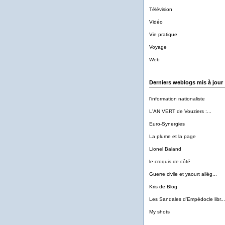
Télévision
Vidéo
Vie pratique
Voyage
Web
Derniers weblogs mis à jour
l'information nationaliste
L'AN VERT de Vouziers :...
Euro-Synergies
La plume et la page
Lionel Baland
le croquis de côté
Guerre civile et yaourt allég...
Kris de Blog
Les Sandales d'Empédocle libr...
My shots