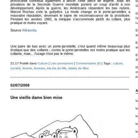
provocante contribua également à lancer cette pièce de lingerie. Mais les
D
privations de la Seconde Guerre mondiale portent un coup d’arrêt à son
G
développement. Après la guerre, les Américains répandent les bas nylons.
Marcel Rochas crée la guêpière. La mode change et le porte-jarretelles a
D
mauvaise réputation, devenant le signe de reconnaissance de la prostituée.
l
Pendant les années 1960, la minijupe s'accommode plutôt du collant, plus
L
pratique et moins voyant.
Source
Wikipedia
.
E
s
E
Une paire de bas avec un porte-jarrettelle, c'est quand même beaucoup plus
s
érotique que des collants ; certes le porte-jarretelles est moins pratique que les
collants, mais... l'usage n'est pas le même.
E
2
21:17 Publié dans
Culture
|
Lien permanent
|
Commentaires (6)
| Tags :
culture
,
D
société
,
femme
,
femmes
,
bla bla de fille
,
blabla de filles
m
po
02/07/2008
A
Une vieille dame bien mise
l
lu
lu
lu
lu