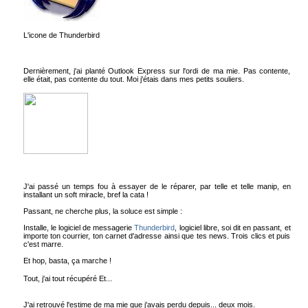
L'icone de Thunderbird
Dernièrement, j'ai planté Outlook Express sur l'ordi de ma mie. Pas contente,
elle était, pas contente du tout. Moi j'étais dans mes petits souliers.
J'ai passé un temps fou à essayer de le réparer, par telle et telle manip, en
installant un soft miracle, bref la cata !
Passant, ne cherche plus, la soluce est simple :
Installe, le logiciel de messagerie
Thunderbird
, logiciel libre, soi dit en passant, et
importe ton courrier, ton carnet d'adresse ainsi que tes news. Trois clics et puis
c'est marre.
Et hop, basta, ça marche !
Tout, j'ai tout récupéré Et...
J'ai retrouvé l'estime de ma mie que j'avais perdu depuis... deux mois.