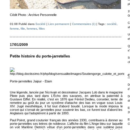
p
1
Cédit Photo : Archive Personnelle
G
C
01:08 Publié dans
Société
|
Lien permanent
|
Commentaires (1)
| Tags :
société
,
s
femme
,
fille
,
femmes
,
filles
U
ef
17/01/2009
Q
s’
Petite histoire du porte-jarretelles
S
cl
C
Porte-jarretelles Jaipur - Etam
D
d
Une légende, lancée par l'écrivain et dessinateur Jacques Lob dans le magazine
Pilote puis plus tard dans L'Écho des savanes, en attribue la paternité à
D
Gustave Eiffel. En réalité, c'est en 1876 que Féréol Dedieu, corsetier, tente de
d
remettre au goût du jour un système d'attache des bas en vogue sous Louis
XIV. Jugé inesthétique, il fut tout d’abord boudé. Lorsque la mode imposa le
E
corset qui s’ornait de jarretelles pour soutenir les bas, ce furent tout d’abord les
2
Anglaises qui l’adoptèrent à partir de 1893.
E
Paul Poiret, grand couturier français des années 1930, contribuera à donner au
porte-jarretelles ses lettres de noblesse. L’affiche du film L'Ange bleu sur laquelle
C
on voit Marlène Dietrich vêtue d’un porte-jarretelles dans une sublime pose