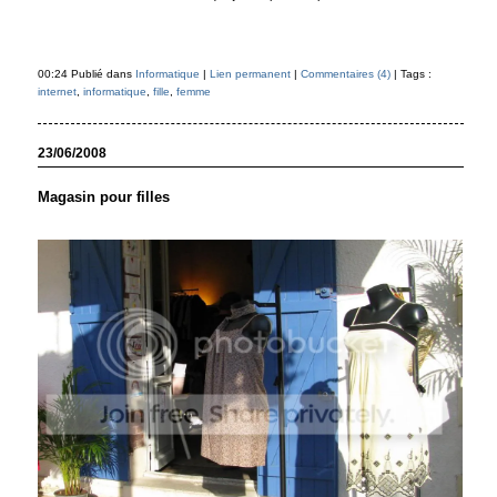
00:24 Publié dans
Informatique
|
Lien permanent
|
Commentaires (4)
| Tags :
internet
,
informatique
,
fille
,
femme
23/06/2008
Magasin pour filles