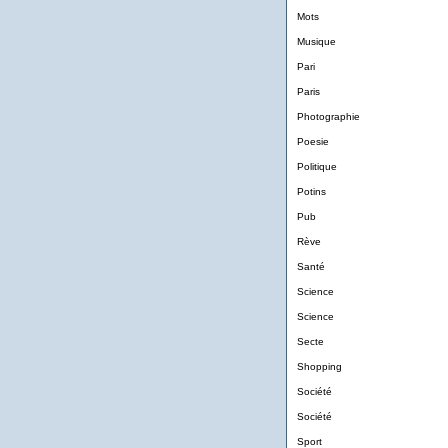
Mots
Musique
Pari
Paris
Photographie
Poesie
Politique
Potins
Pub
Rève
Santé
Science
Science
Secte
Shopping
Société
Société
Sport