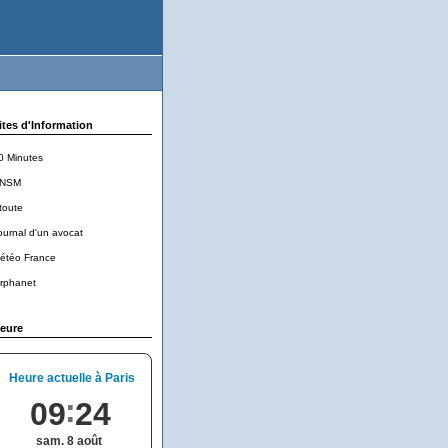
ites d'Information
0 Minutes
NSM
toute
ournal d'un avocat
étéo France
rphanet
eure
Heure actuelle à Paris
09
24
sam. 8 août