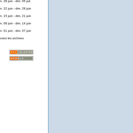
n. 29 juin - dim. 05 juil.
n. 22 juin - dim. 28 juin
n. 15 juin - dim. 21 juin
n. 08 juin - dim. 14 juin
n. 01 juin - dim. 07 juin
outes les archives