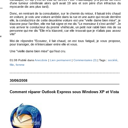
d'une tumeur cérébrale alors qu'il avait 19 ans et son père d'un infractus du
myocarde dix ans plus tard).
Donc, en rentrant de la consultation, sur le chemin du retour, il faisait trés chaud
en voiture, je vois une voiture arrétée dans la rue et une autre qui recule derrière
elle, la conductrice de cette deuxième voiture est une "vielle dame bien mise", je
klaxone pour l'arrêter, elle me fait signe et me dis "Le monsieur il s'est arrété". Je
vois arriver le conducteur du premir vhéhicule, un petit noir rablé bien mis de sa
personne qui me dis "Elle m'a klaxoné, car elle trouvait que je n'allais pas assez
vite"
ue
Moi de répondre "Ecoutez, il fait chaud, on est tous fatigué, je vous propose,
pour transiger, de m'intercalaer entre elle et vous.
Une "vieille dame bien mise" qui l'eut cru.
01:06 Publié dans
Anecdote
|
Lien permanent
|
Commentaires (3)
| Tags :
société
,
fille
,
femme
30/06/2008
Comment réparer Outlook Express sous Windows XP et Vista