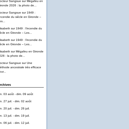
octeur Sangsue
sur
Mégafeu en
ironde 2026 : la photo de...
octeur Sangsue
sur
1949 :
’incendie du siècle en Gironde –
es...
lisabeth
sur
1949 : l’incendie du
iècle en Gironde – Les...
lisabeth
sur
1949 : l’incendie du
iècle en Gironde – Les...
lisabeth
sur
Mégafeu en Gironde
026 : la photo de...
octeur Sangsue
sur
Une
éthode ancestrale très efficace
ur...
rchives
un. 03 août - dim. 09 août
n. 27 juil. - dim. 02 août
n. 20 juil. - dim. 26 juil.
n. 13 juil. - dim. 19 juil.
n. 06 juil. - dim. 12 juil.