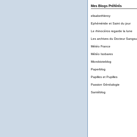
Mes Blogs Préférés
elisabethleroy
Ephéméride et Saint du jour
Le rhinocéros regarde la lune
Les archives du Docteur Sangs
Météo France
Météo Isobares
Microbioteblog
Paperblog
Papilles et Pupilles
Passion Généalogie
Santéblog