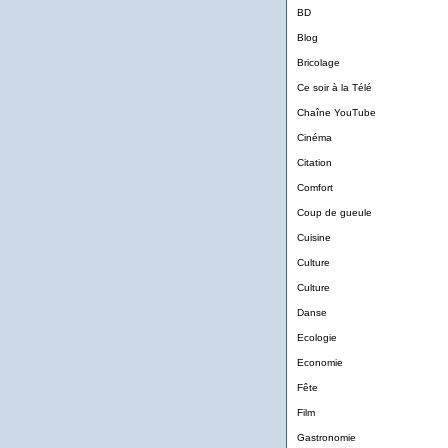
BD
Blog
Bricolage
Ce soir à la Télé
Chaîne YouTube
Cinéma
Citation
Comfort
Coup de gueule
Cuisine
Culture
Culture
Danse
Ecologie
Economie
Fête
Film
Gastronomie