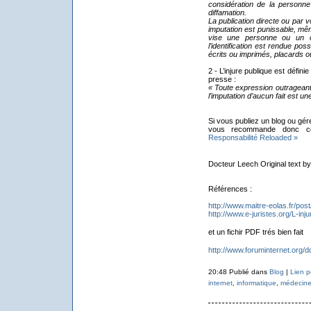
considération de la personne
diffamation.
La publication directe ou par v
imputation est punissable, même
vise une personne ou un 
l’identification est rendue po
écrits ou imprimés, placards ou
2 - L’injure publique est définie 
presse :
« Toute expression outrageant
l’imputation d’aucun fait est une
Si vous publiez un blog ou gére
vous recommande donc ce
Responsabilité Reloaded »
Docteur Leech Original text b
Références :
http://www.maitre-eolas.fr/pos
http://www.e-juristes.org/L-inju
et un fichir PDF trés bien fait
http://www.foruminternet.org/d
20:48 Publié dans
Blog
|
Lien 
internet
,
informatique
,
médecin