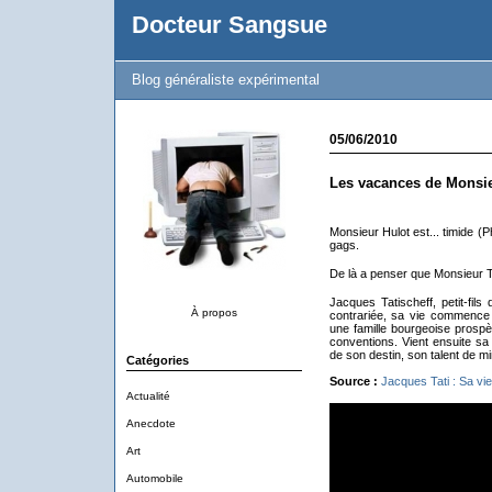
Docteur Sangsue
Blog généraliste expérimental
05/06/2010
Les vacances de Monsie
Monsieur Hulot est... timide (P
gags.
De là a penser que Monsieur Tati
Jacques Tatischeff, petit-fils
À propos
contrariée, sa vie commence
une famille bourgeoise prospèr
conventions. Vient ensuite sa 
de son destin, son talent de 
Catégories
Source :
Jacques Tati : Sa vie
Actualité
Anecdote
Art
Automobile