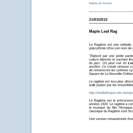
blabla de femme
21/03/2010
Maple Leaf Rag
Le Ragtime est une mélodie
polyrythmie (d'où son nom de
"Elaboré par une petite par
culture blanche et sachant lir
du jazz. On peut voir en
Lo
ancêtre. Ce créole virtuose c
de retranscrire les rythmes s
Square de La Nouvelle-Orléans,
Le ragtime est issu plus dir
walk jouées par les ensembles d
http://mediatheque.cite-musique
Le Ragtime est le précurseur 
années 1920. Le ragtime a con
la musique du film l'Arnaqu
classique du Ragtime sont Sco
Une version remasterisée d'un 