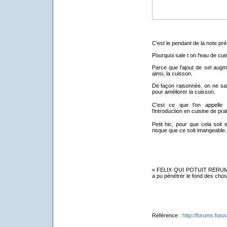
C'est le pendant de la note pr
Pourquoi sale t on l'eau de cui
Parce que l'ajout de sel augmen
ainsi, la cuisson.
De façon raisonnée, on ne sale
pour améliorer la cuisson.
C'est ce que l'on appell
l'introduction en cuisine de pra
Petit hic, pour que cela soit e
risque que ce soit imangeable..
« FELIX QUI POTUIT RERUM
a pu pénétrer le fond des chose
Référence :
http://forums.futu