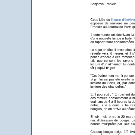
Benjamin Franklin
Cette idée de
l'heure d'été/hiv
exposée de manière un peu 
Franklin au Journal de Paris qui
Il commence en décrivant la dé
d'une nouvelle lampe à huile. Il
du rapport huile consommée/lu
Le sujet en tête, il entre chez 
réveille vers 6 heures et il 
pense d'abord à ces fameuses
fait, que ce sont les rayons 
lecture d'un almanach lui conf
tôt jusqu'à fin juin.
"Cet événement me fit penser 
Si je n'avais pas été éveillé si
lumière du Soleil, et, par con
lumière des chandelles."
Et il poursuit : " En partant d
ces familles consomment la nui
estimant de 6 à 8 heures la du
nôtre... il y a donc 7 heure
bougies, on en arrive au décom
En six mois entre le 20 mars e
nuit d'utilisation de bougie.
heures multipliées par 100 00
Chaque bougie exige 1/2 livre