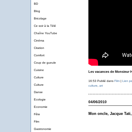
BD
Blog
Bricolage
Ce soir à la Télé
Chaîne YouTube
Cinéma
Citation
Comfort
Coup de gueule
Cuisine
Les vacances de Monsieur H
Culture
16:53 Publié dans
Film
|
Lien p
Culture
culture
,
art
Danse
Ecologie
04/06/2010
Economie
Mon oncle, Jacque Tati
Fête
Film
Gastronomie