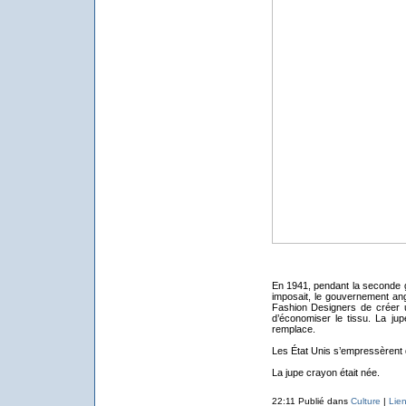
En 1941, pendant la seconde gu
imposait, le gouvernement ang
Fashion Designers de créer
d’économiser le tissu. La jupe
remplace.
Les État Unis s’empressèrent d
La jupe crayon était née.
22:11 Publié dans
Culture
|
Lie