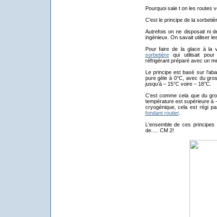
Pourquoi sale t on les routes 
C’est le principe de la sorbetiè
Autrefois on ne disposait ni d
ingénieux. On savait utiliser l
Pour faire de la glace à la v
sorbetière
qui utilisait pour
réfrigérant préparé avec un mé
Le principe est basé sur l’aba
pure gèle à 0°C, avec du gros s
jusqu’à – 15°C voire – 18°C.
C’est comme cela que du gros
température est supérieure à –
cryogénique, cela est régi p
fondant routier
.
L'ensemble de ces principes 
de..... CM 2!