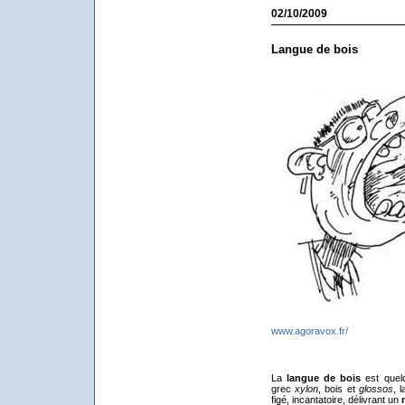
02/10/2009
Langue de bois
www.agoravox.fr/
La
langue de bois
est quelq
grec
xylon
, bois et
glossos
, 
figé, incantatoire, délivrant un