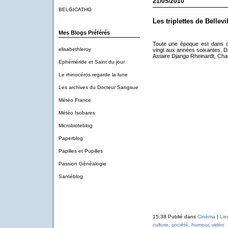
21/05/2010
BELGICATHO
Les triplettes de Bellev
Mes Blogs Préférés
Toute une époque est dans c
elisabethleroy
vingt aux années soixantes. Da
Astaire Django Rheinardt, Char
Ephéméride et Saint du jour
Le rhinocéros regarde la lune
Les archives du Docteur Sangsue
Météo France
Météo Isobares
Microbioteblog
Paperblog
Papilles et Pupilles
Passion Généalogie
Santéblog
15:38 Publié dans
Cinéma
|
Lie
culture
,
société
,
humour
,
vidéo