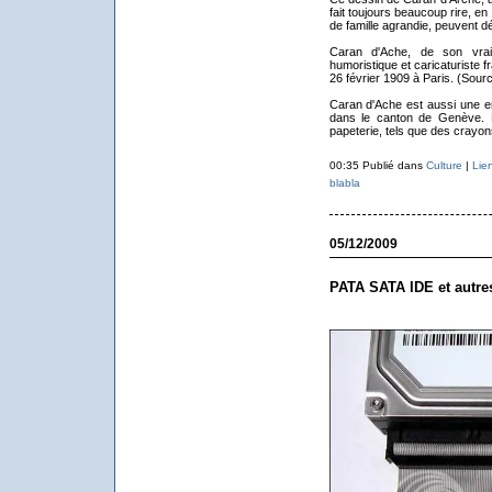
fait toujours beaucoup rire, en 
de famille agrandie, peuvent d
Caran d'Ache, de son vrai
humoristique et caricaturiste 
26 février 1909 à Paris. (Sour
Caran d'Ache est aussi une en
dans le canton de Genève. El
papeterie, tels que des crayo
00:35 Publié dans
Culture
|
Lie
blabla
05/12/2009
PATA SATA IDE et autre