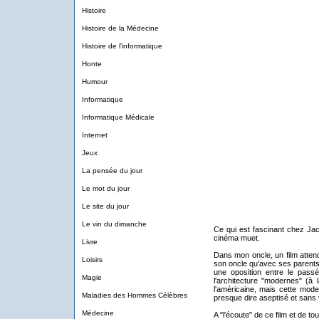
Histoire
Histoire de la Médecine
Histoire de l'informatique
Honte
Humour
Informatique
Informatique Médicale
Internet
Jeux
La pensée du jour
Le mot du jour
Le site du jour
Le vin du dimanche
Ce qui est fascinant chez Jacqu
cinéma muet.
Livre
Dans mon oncle, un film atten
Loisirs
son oncle qu'avec ses parents (i
une oposition entre le passé
Magie
l'architecture "modernes" (à 
l'américaine, mais cette mode
Maladies des Hommes Célèbres
presque dire aseptisé et sans 
Médecine
A "l'écoute" de ce film et de tou