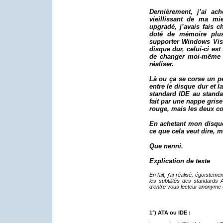
Dernièrement, j’ai ac
vieillissant de ma mie
upgradé, j’avais fais c
doté de mémoire plus
supporter Windows Vist
disque dur, celui-ci est
de changer moi-même ce
réaliser.
Là ou ça se corse un p
entre le disque dur et 
standard IDE au standa
fait par une nappe grise
rouge, mais les deux c
En achetant mon disque
ce que cela veut dire, m
Que nenni.
Explication de texte
En fait, j'ai réalisé, égoïste
les subtilités des standards 
d'entre vous lecteur anonyme 
1°) ATA ou IDE :