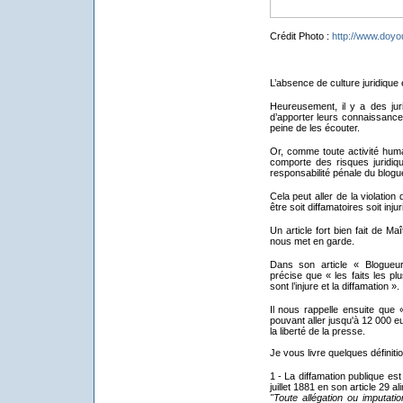
Crédit Photo :
http://www.doyo
L’absence de culture juridique
Heureusement, il y a des juri
d’apporter leurs connaissance
peine de les écouter.
Or, comme toute activité huma
comporte des risques juridiq
responsabilité pénale du blogu
Cela peut aller de la violation
être soit diffamatoires soit injur
Un article fort bien fait de M
nous met en garde.
Dans son article « Blogueur
précise que « les faits les p
sont l’injure et la diffamation ».
Il nous rappelle ensuite que «
pouvant aller jusqu'à 12 000 eu
la liberté de la presse.
Je vous livre quelques définiti
1 - La diffamation publique est 
juillet 1881 en son article 29 ali
"Toute allégation ou imputatio