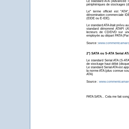
Le standard ATA (Advanced T
périphériques de stockages (
Le" terme officiel est "AT
dénomination commerciale IDE
(EIDE ou E-IDE).
Le standard ATA était prévu au
standard dénommé ATAPI (ATA
lecteurs de CD/DVD sur une
employée au départ PATA (Par
Source :
www.commentcamarch
2°) SATA ou S-ATA Serial AT
Le standard Serial ATA (S-AT
de stockage haut débit (disqu
Le standard Serial ATA est appar
la norme ATA (plus connue sou
ATA)
Source :
www.commentcamarc
PATA SATA... Cela me fait so