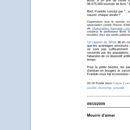
livres. À un prix de trente s
96.075.000 tournois de livre." 
Bref, Franklin conclut par "..
sauver chaque année !"
Cependant, tout le monde n'e
association contre l'heure d'é
de
l'Association française co
créateur, le professeur Boris 
troubles chez ses petits patient
Un rapport du Sénat
dit en co
que les avantages annoncés o
ne sont pas suffisamment 
ressentis par les populations
l'abandon de ce dispositif artif
temps.
Pour la petite histoire, les 
d'artisan en bougies et savo
Franklin nous fait économiser 
00:18 Publié dans
Culture
|
Lie
société
,
économie
,
actualité
09/10/2009
Mourrir d'aimer