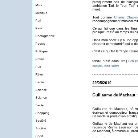
pratiquement pas de dialogu
Mots
ambiance Tati, le "son Tati" 
muet.
Musique
Tout comme
Charlie Chaplin
Pari
l'accompagnement musical fait p
Paris
Ce qui fait que dans les films
presque, resté au temps du c
Photographie
Dans mon oncle il y a une oppo
Poesie
disparait et modernité qui le dé
C'est ce qui fait le "style Tatini
Politique
Potins
09:00 Publié dans
Film
|
Lien p
culture
,
loisir
,
loisirs
Pub
Rève
Santé
29/05/2010
Science
Guillaume de Machaut 
Science
Secte
Guillaume de Machaut, né ve
écrivain et compositeur franç
Shopping
un siècle la production artisti
Société
Guillaume de Machaut est pr
région de Reims (son nom dériv
Société
de Machaut, à environ 40 kilo
Sport