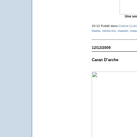
Une sor
10:12 Publié dans
Culture
|
Lie
blabla
,
médecine
,
malade
,
mala
12/12/2009
Caran D’arche