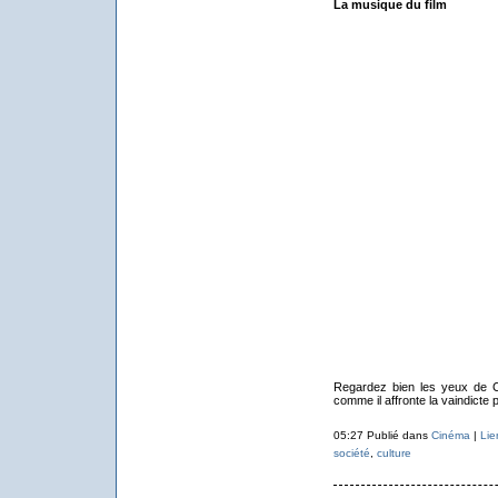
La musique du film
Regardez bien les yeux de C
comme il affronte la vaindicte 
05:27 Publié dans
Cinéma
|
Lie
société
,
culture