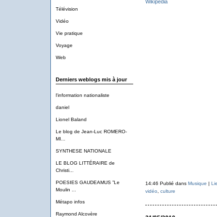
Wikipedia
Télévision
Vidéo
Vie pratique
Voyage
Web
Derniers weblogs mis à jour
l'information nationaliste
daniel
Lionel Baland
Le blog de Jean-Luc ROMERO-
MI...
SYNTHESE NATIONALE
LE BLOG LITTÉRAIRE de
Christi...
POESIES GAUDEAMUS ”Le
14:46 Publié dans
Musique
|
Li
Moulin ...
vidéo
,
culture
Métapo infos
Raymond Alcovère